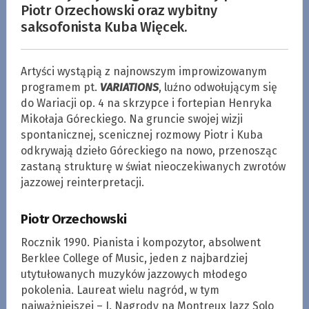
Piotr Orzechowski oraz wybitny
saksofonista Kuba Więcek.
Artyści wystąpią z najnowszym improwizowanym
programem pt.
VARIATIONS
, luźno odwołującym się
do Wariacji op. 4 na skrzypce i fortepian Henryka
Mikołaja Góreckiego. Na gruncie swojej wizji
spontanicznej, scenicznej rozmowy Piotr i Kuba
odkrywają dzieło Góreckiego na nowo, przenosząc
zastaną strukturę w świat nieoczekiwanych zwrotów
jazzowej reinterpretacji.
Piotr Orzechowski
Rocznik 1990. Pianista i kompozytor, absolwent
Berklee College of Music, jeden z najbardziej
utytułowanych muzyków jazzowych młodego
pokolenia. Laureat wielu nagród, w tym
najważniejszej – I. Nagrody na Montreux Jazz Solo