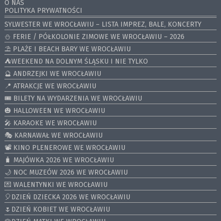
O NAS
POLITYKA PRYWATNOŚCI
SYLWESTER WE WROCŁAWIU – LISTA IMPREZ, BALE, KONCERTY
⛄️ FERIE / PÓŁKOLONIE ZIMOWE WE WROCŁAWIU – 2026
⛱️ PLAŻE I BEACH BARY WE WROCŁAWIU
⛺️WEEKEND NA DOLNYM ŚLĄSKU I NIE TYLKO
🔮 ANDRZEJKI WE WROCŁAWIU
📍 ATRAKCJE WE WROCŁAWIU
🎟️ BILETY NA WYDARZENIA WE WROCŁAWIU
🎃 HALLOWEEN WE WROCŁAWIU
🎤 KARAOKE WE WROCŁAWIU
🎭 KARNAWAŁ WE WROCŁAWIU
📽️ KINO PLENEROWE WE WROCŁAWIU
🧳 MAJÓWKA 2026 WE WROCŁAWIU
🌙 NOC MUZEÓW 2026 WE WROCŁAWIU
💌 WALENTYNKI WE WROCŁAWIU
🎈DZIEŃ DZIECKA 2026 WE WROCŁAWIU
🌷DZIEŃ KOBIET WE WROCŁAWIU