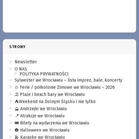
STRONY
Newsletter
O NAS
POLITYKA PRYWATNOŚCI
Sylwester we Wrocławiu – lista imprez, bale, koncerty
⛄️ Ferie / półkolonie Zimowe we Wrocławiu – 2026
⛱️ Plaże i beach bary we Wrocławiu
⛺️Weekend na Dolnym Śląsku i nie tylko
🔮 Andrzejki we Wrocławiu
📍 Atrakcje we Wrocławiu
🎟️ Bilety na wydarzenia we Wrocławiu
🎃 Halloween we Wrocławiu
🎤 Karaoke we Wrocławiu