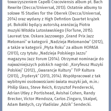
towarzyszeniem Capelli Cracoviensis album pt. Bach
Rewrite (Decca/Universal, 2013). Ostatnie albumy to
solowe 15 Studies for the Oberek (Decca/Universal,
2014) oraz wydany z High Defintion Quartet krążek
pt. Bukoliki będący autorską aranżacją Piotra
muzyki Witolda Lutosławskiego (ForTune, 2015).
Laureat tzw. Oskara Jazzowego „Grand Prix Jazz
Melomani” w kategorii „Nadzieja Melomanów” (2012),
a także w kategorii „Płyta Roku” za album HOPASA
(2013), czy tytułu „Nadzieja Polskiego Jazzu”
magazynu Jazz Forum (2014). Otrzymał nominacje do
najważniejszych polskich nagród: „Koryfeusz Muzyki
Polskiej” (2012), „Gwarancje Kultury” TVP Kultura
(2013), „Fryderyk” (2013, 2014). Współpracował z tak
wybitnymi osobowościami świata muzyki jak, m.in.:
Philip Glass, Steve Reich, Krzysztof Penderecki,
Adrian Utley z Portishead, Avishai Cohen, Randy
Brecker, Victor Mendoza, Carlos Zíngaro, Skalpel,
Adam Bałdych, czy Vladislav „Adzik” Sendecki.