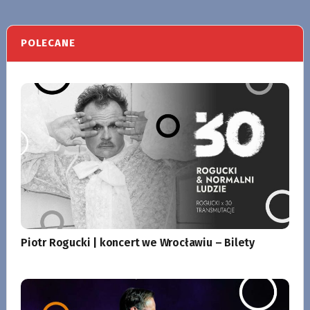
POLECANE
Piotr Rogucki | koncert we Wrocławiu – Bilety