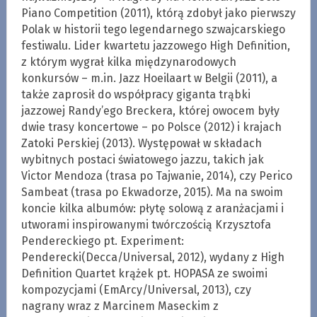
Piano Competition (2011), którą zdobył jako pierwszy
Polak w historii tego legendarnego szwajcarskiego
festiwalu. Lider kwartetu jazzowego High Definition,
z którym wygrał kilka międzynarodowych
konkursów – m.in. Jazz Hoeilaart w Belgii (2011), a
także zaprosił do współpracy giganta trąbki
jazzowej Randy’ego Breckera, której owocem były
dwie trasy koncertowe – po Polsce (2012) i krajach
Zatoki Perskiej (2013). Występował w składach
wybitnych postaci światowego jazzu, takich jak
Victor Mendoza (trasa po Tajwanie, 2014), czy Perico
Sambeat (trasa po Ekwadorze, 2015). Ma na swoim
koncie kilka albumów: płytę solową z aranżacjami i
utworami inspirowanymi twórczością Krzysztofa
Pendereckiego pt. Experiment:
Penderecki(Decca/Universal, 2012), wydany z High
Definition Quartet krążek pt. HOPASA ze swoimi
kompozycjami (EmArcy/Universal, 2013), czy
nagrany wraz z Marcinem Maseckim z