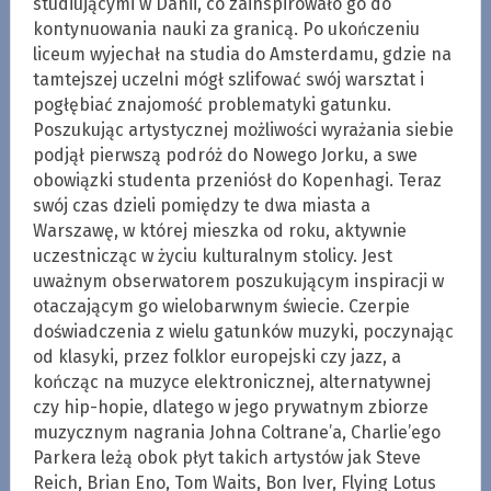
studiującymi w Danii, co zainspirowało go do
kontynuowania nauki za granicą. Po ukończeniu
liceum wyjechał na studia do Amsterdamu, gdzie na
tamtejszej uczelni mógł szlifować swój warsztat i
pogłębiać znajomość problematyki gatunku.
Poszukując artystycznej możliwości wyrażania siebie
podjął pierwszą podróż do Nowego Jorku, a swe
obowiązki studenta przeniósł do Kopenhagi. Teraz
swój czas dzieli pomiędzy te dwa miasta a
Warszawę, w której mieszka od roku, aktywnie
uczestnicząc w życiu kulturalnym stolicy. Jest
uważnym obserwatorem poszukującym inspiracji w
otaczającym go wielobarwnym świecie. Czerpie
doświadczenia z wielu gatunków muzyki, poczynając
od klasyki, przez folklor europejski czy jazz, a
kończąc na muzyce elektronicznej, alternatywnej
czy hip-hopie, dlatego w jego prywatnym zbiorze
muzycznym nagrania Johna Coltrane’a, Charlie’ego
Parkera leżą obok płyt takich artystów jak Steve
Reich, Brian Eno, Tom Waits, Bon Iver, Flying Lotus