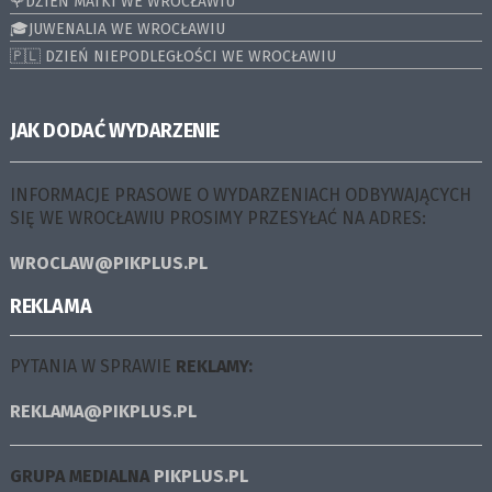
🌹DZIEŃ MATKI WE WROCŁAWIU
🎓JUWENALIA WE WROCŁAWIU
🇵🇱 DZIEŃ NIEPODLEGŁOŚCI WE WROCŁAWIU
JAK DODAĆ WYDARZENIE
INFORMACJE PRASOWE O WYDARZENIACH ODBYWAJĄCYCH
SIĘ WE WROCŁAWIU PROSIMY PRZESYŁAĆ NA ADRES:
WROCLAW@PIKPLUS.PL
REKLAMA
PYTANIA W SPRAWIE
REKLAMY:
REKLAMA@PIKPLUS.PL
GRUPA MEDIALNA
PIKPLUS.PL