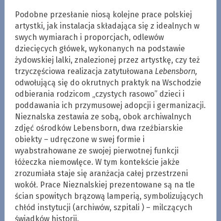
Podobne przesłanie niosą kolejne prace polskiej
artystki, jak instalacja składająca się z idealnych w
swych wymiarach i proporcjach, odlewów
dziecięcych główek, wykonanych na podstawie
żydowskiej lalki, znalezionej przez artystkę, czy też
trzyczęściowa realizacja zatytułowana
Lebensborn,
odwołującą się do okrutnych praktyk na Wschodzie
odbierania rodzicom „czystych rasowo” dzieci i
poddawania ich przymusowej adopcji i germanizacji.
Nieznalska zestawia ze sobą, obok archiwalnych
zdjęć ośrodków Lebensborn, dwa rzeźbiarskie
obiekty – udręczone w swej formie i
wyabstrahowane ze swojej pierwotnej funkcji
łóżeczka niemowlęce. W tym kontekście jakże
zrozumiała staje się aranżacja całej przestrzeni
wokół. Prace Nieznalskiej prezentowane są na tle
ścian spowitych brązową lamperią, symbolizujących
chłód instytucji (archiwów, szpitali ) – milczących
świadków historii.