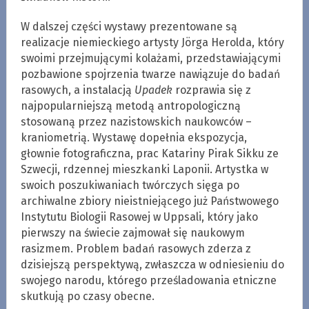
W dalszej części wystawy prezentowane są
realizacje niemieckiego artysty Jörga Herolda, który
swoimi przejmującymi kolażami, przedstawiającymi
pozbawione spojrzenia twarze nawiązuje do badań
rasowych, a instalacją
Upadek
rozprawia się z
najpopularniejszą metodą antropologiczną
stosowaną przez nazistowskich naukowców –
kraniometrią. Wystawę dopełnia ekspozycja,
głownie fotograficzna, prac Katariny Pirak Sikku ze
Szwecji, rdzennej mieszkanki Laponii. Artystka w
swoich poszukiwaniach twórczych sięga po
archiwalne zbiory nieistniejącego już Państwowego
Instytutu Biologii Rasowej w Uppsali, który jako
pierwszy na świecie zajmował się naukowym
rasizmem. Problem badań rasowych zderza z
dzisiejszą perspektywą, zwłaszcza w odniesieniu do
swojego narodu, którego prześladowania etniczne
skutkują po czasy obecne.