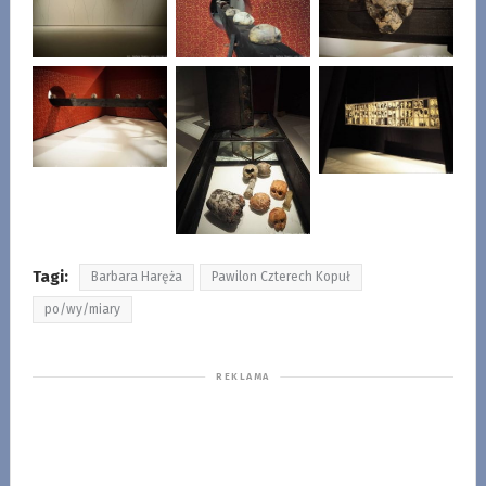
Tagi:
Barbara Haręża
Pawilon Czterech Kopuł
po/wy/miary