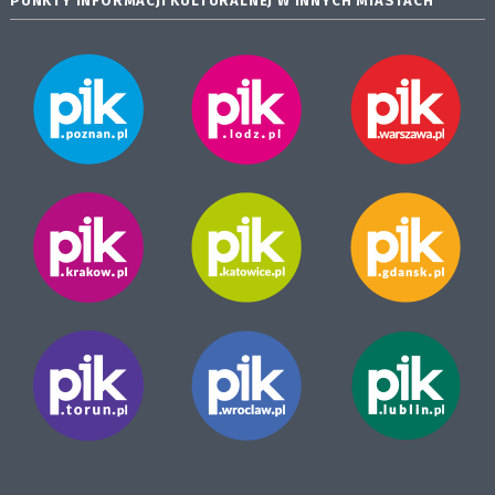
PUNKTY INFORMACJI KULTURALNEJ W INNYCH MIASTACH