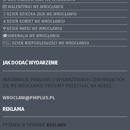
💌 WALENTYNKI WE WROCŁAWIU
🎈DZIEŃ DZIECKA 2026 WE WROCŁAWIU
🌷DZIEŃ KOBIET WE WROCŁAWIU
🌹DZIEŃ MATKI WE WROCŁAWIU
🎓JUWENALIA WE WROCŁAWIU
🇵🇱 DZIEŃ NIEPODLEGŁOŚCI WE WROCŁAWIU
JAK DODAĆ WYDARZENIE
INFORMACJE PRASOWE O WYDARZENIACH ODBYWAJĄCYCH
SIĘ WE WROCŁAWIU PROSIMY PRZESYŁAĆ NA ADRES:
WROCLAW@PIKPLUS.PL
REKLAMA
PYTANIA W SPRAWIE
REKLAMY: