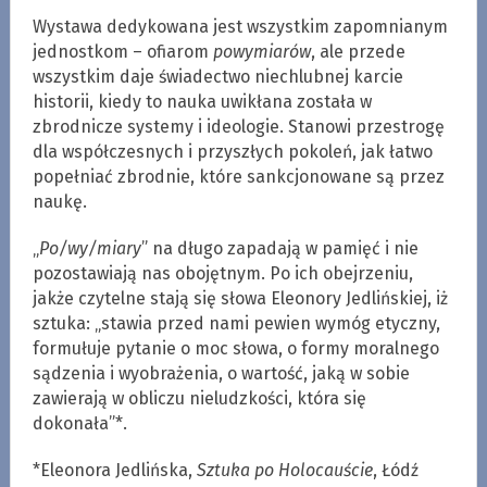
Wystawa dedykowana jest wszystkim zapomnianym
jednostkom – ofiarom
powymiarów
, ale przede
wszystkim daje świadectwo niechlubnej karcie
historii, kiedy to nauka uwikłana została w
zbrodnicze systemy i ideologie. Stanowi przestrogę
dla współczesnych i przyszłych pokoleń, jak łatwo
popełniać zbrodnie, które sankcjonowane są przez
naukę.
„
Po/wy/miary
” na długo zapadają w pamięć i nie
pozostawiają nas obojętnym. Po ich obejrzeniu,
jakże czytelne stają się słowa Eleonory Jedlińskiej, iż
sztuka: „stawia przed nami pewien wymóg etyczny,
formułuje pytanie o moc słowa, o formy moralnego
sądzenia i wyobrażenia, o wartość, jaką w sobie
zawierają w obliczu nieludzkości, która się
dokonała”*.
*Eleonora Jedlińska,
Sztuka po Holocauście
, Łódź