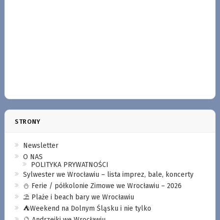
STRONY
Newsletter
O NAS
POLITYKA PRYWATNOŚCI
Sylwester we Wrocławiu – lista imprez, bale, koncerty
⛄️ Ferie / półkolonie Zimowe we Wrocławiu – 2026
⛱️ Plaże i beach bary we Wrocławiu
⛺️Weekend na Dolnym Śląsku i nie tylko
🔮 Andrzejki we Wrocławiu