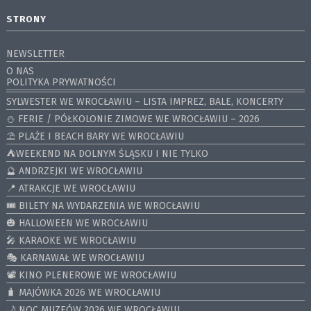
STRONY
NEWSLETTER
O NAS
POLITYKA PRYWATNOŚCI
SYLWESTER WE WROCŁAWIU – LISTA IMPREZ, BALE, KONCERTY
⛄️ FERIE / PÓŁKOLONIE ZIMOWE WE WROCŁAWIU – 2026
⛱️ PLAŻE I BEACH BARY WE WROCŁAWIU
⛺️WEEKEND NA DOLNYM ŚLĄSKU I NIE TYLKO
🔮 ANDRZEJKI WE WROCŁAWIU
📍 ATRAKCJE WE WROCŁAWIU
🎟️ BILETY NA WYDARZENIA WE WROCŁAWIU
🎃 HALLOWEEN WE WROCŁAWIU
🎤 KARAOKE WE WROCŁAWIU
🎭 KARNAWAŁ WE WROCŁAWIU
📽️ KINO PLENEROWE WE WROCŁAWIU
🧳 MAJÓWKA 2026 WE WROCŁAWIU
🌙 NOC MUZEÓW 2026 WE WROCŁAWIU