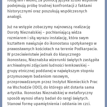
fotografii i wideo, za pomocą języka sztuki wspólnie
podejmują próbę trudnej konfrontacji z faktami
historycznymi oraz poszukują współczesnych
analogii.
Już na wstępie zobaczymy najnowszą realizację
Doroty Nieznalskiej – pochłaniającą widza
rozmiarem i siłą wyrazu instalację, która swym
kształtem nawiązuje do ikonostasu spotykanego w
prawosławnych kościołach na terenie Podkarpacia.
W przeciwieństwie jednak do klasycznego
ikonostasu, Nieznalska wizerunki świętych zastąpiła
archiwalnymi zdjęciami ludności łemkowskiej –
grupy etnicznej poddanej w największym stopniu
przymusowym badaniom rasowym,
przeprowadzanym przez Instytut Niemieckich Prac
na Wschodzie (IDO), do którego akt dotarła sama
artystka. Ikonostas Nieznalskiej w metaforyczny
sposób wynosi ofiary badań do rangi świętych.
Stanowi formę upamiętnienia i oddania im czci.