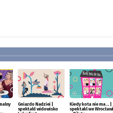
nalny
Gniazdo Nadziei |
Kiedy kota nie ma… |
spektakl widowisko
spektakl we Wrocław