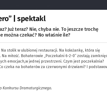
ro” | spektakl
? Już teraz? Nie, chyba nie. To jeszcze trochę
le można czekać? No właśnie ile?
a stolik w ulubionej restauracji. Na koleżankę, która się
. Na miłość. Bohaterowie „Poczekalni 6-2-0” zostają zamknięc
ch emocjach,w jednej przestrzeni. Czym jest poczekalnia?
o czeka na bohaterów za czerwonymi drzwiami? I podstawo
go Konkursu Dramaturgicznego.