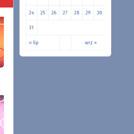
24
25
26
27
28
29
30
31
« lip
wrz »