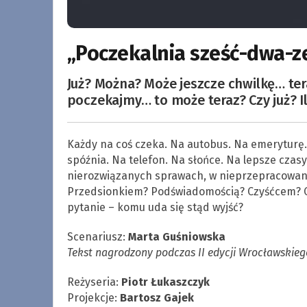
„Poczekalnia sześć-dwa-ze
Już? Można? Może jeszcze chwilkę… teraz
poczekajmy… to może teraz? Czy już? I
Każdy na coś czeka. Na autobus. Na emeryturę. N
spóźnia. Na telefon. Na słońce. Na lepsze czasy
nierozwiązanych sprawach, w nieprzepracowany
Przedsionkiem? Podświadomością? Czyśćcem? C
pytanie – komu uda się stąd wyjść?
Scenariusz:
Marta Guśniowska
Tekst nagrodzony podczas II edycji Wrocławskie
Reżyseria:
Piotr Łukaszczyk
Projekcje:
Bartosz Gajek