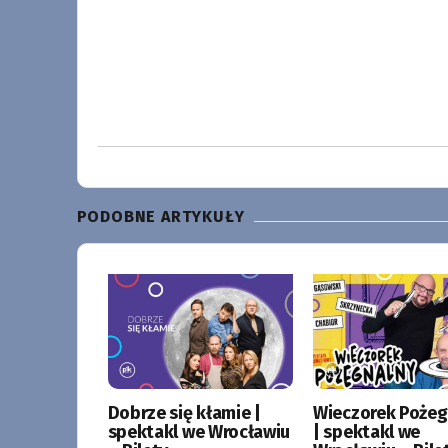
PODOBNE ARTYKUŁY
Dobrze się kłamie |
Wieczorek Pożeg
spektakl we Wrocławiu
| spektakl we