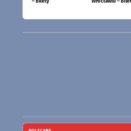
– Bilety
Wrocławiu – Bile
POLECANE