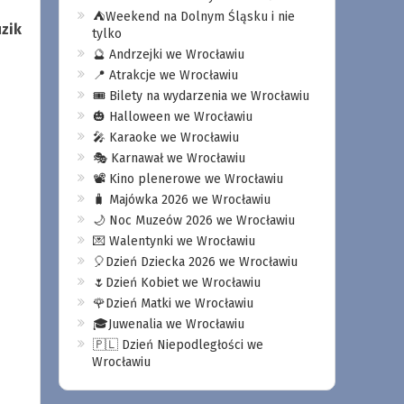
⛺️Weekend na Dolnym Śląsku i nie
zik
tylko
🔮 Andrzejki we Wrocławiu
📍 Atrakcje we Wrocławiu
🎟️ Bilety na wydarzenia we Wrocławiu
🎃 Halloween we Wrocławiu
🎤 Karaoke we Wrocławiu
🎭 Karnawał we Wrocławiu
📽️ Kino plenerowe we Wrocławiu
🧳 Majówka 2026 we Wrocławiu
🌙 Noc Muzeów 2026 we Wrocławiu
💌 Walentynki we Wrocławiu
🎈Dzień Dziecka 2026 we Wrocławiu
🌷Dzień Kobiet we Wrocławiu
🌹Dzień Matki we Wrocławiu
🎓Juwenalia we Wrocławiu
🇵🇱 Dzień Niepodległości we
Wrocławiu