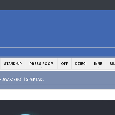
STAND-UP
PRESS ROOM
OFF
DZIECI
INNE
BI
-DWA-ZERO” | SPEKTAKL