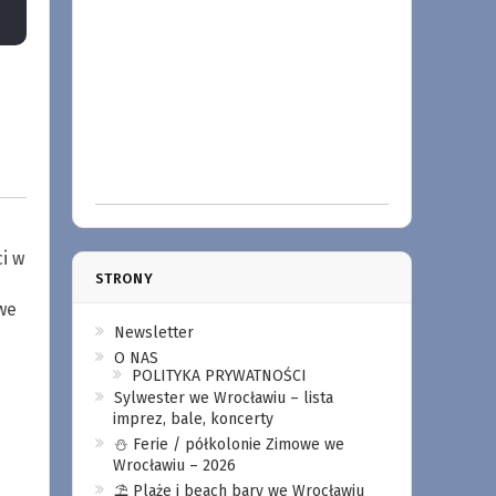
i w
STRONY
we
Newsletter
O NAS
POLITYKA PRYWATNOŚCI
Sylwester we Wrocławiu – lista
imprez, bale, koncerty
⛄️ Ferie / półkolonie Zimowe we
Wrocławiu – 2026
⛱️ Plaże i beach bary we Wrocławiu