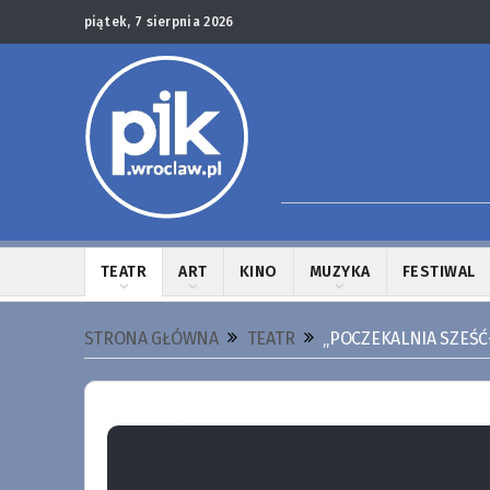
piątek, 7 sierpnia 2026
TEATR
ART
KINO
MUZYKA
FESTIWAL
STRONA GŁÓWNA
TEATR
„POCZEKALNIA SZEŚĆ