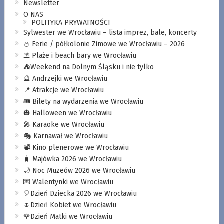
Newsletter
O NAS
POLITYKA PRYWATNOŚCI
Sylwester we Wrocławiu – lista imprez, bale, koncerty
⛄️ Ferie / półkolonie Zimowe we Wrocławiu – 2026
⛱️ Plaże i beach bary we Wrocławiu
⛺️Weekend na Dolnym Śląsku i nie tylko
🔮 Andrzejki we Wrocławiu
📍 Atrakcje we Wrocławiu
🎟️ Bilety na wydarzenia we Wrocławiu
🎃 Halloween we Wrocławiu
🎤 Karaoke we Wrocławiu
🎭 Karnawał we Wrocławiu
📽️ Kino plenerowe we Wrocławiu
🧳 Majówka 2026 we Wrocławiu
🌙 Noc Muzeów 2026 we Wrocławiu
💌 Walentynki we Wrocławiu
🎈Dzień Dziecka 2026 we Wrocławiu
🌷Dzień Kobiet we Wrocławiu
🌹Dzień Matki we Wrocławiu