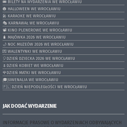
🎟️ BILETY NA WYDARZENIA WE WROCŁAWIU
🎃 HALLOWEEN WE WROCŁAWIU
🎤 KARAOKE WE WROCŁAWIU
🎭 KARNAWAŁ WE WROCŁAWIU
📽️ KINO PLENEROWE WE WROCŁAWIU
🧳 MAJÓWKA 2026 WE WROCŁAWIU
🌙 NOC MUZEÓW 2026 WE WROCŁAWIU
💌 WALENTYNKI WE WROCŁAWIU
🎈DZIEŃ DZIECKA 2026 WE WROCŁAWIU
🌷DZIEŃ KOBIET WE WROCŁAWIU
🌹DZIEŃ MATKI WE WROCŁAWIU
🎓JUWENALIA WE WROCŁAWIU
🇵🇱 DZIEŃ NIEPODLEGŁOŚCI WE WROCŁAWIU
JAK DODAĆ WYDARZENIE
INFORMACJE PRASOWE O WYDARZENIACH ODBYWAJĄCYCH