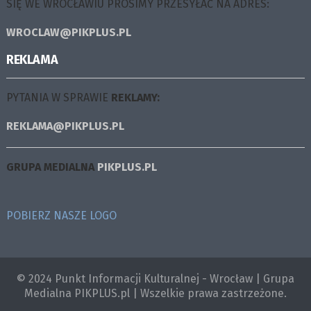
SIĘ WE WROCŁAWIU PROSIMY PRZESYŁAĆ NA ADRES:
WROCLAW@PIKPLUS.PL
REKLAMA
PYTANIA W SPRAWIE
REKLAMY:
REKLAMA@PIKPLUS.PL
GRUPA MEDIALNA
PIKPLUS.PL
POBIERZ NASZE LOGO
© 2024 Punkt Informacji Kulturalnej - Wrocław | Grupa
Medialna PIKPLUS.pl | Wszelkie prawa zastrzeżone.