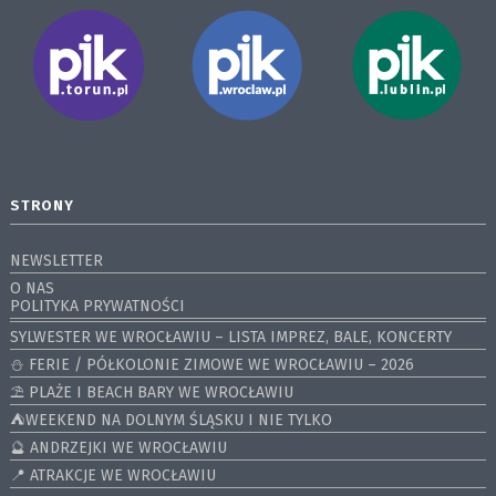
STRONY
NEWSLETTER
O NAS
POLITYKA PRYWATNOŚCI
SYLWESTER WE WROCŁAWIU – LISTA IMPREZ, BALE, KONCERTY
⛄️ FERIE / PÓŁKOLONIE ZIMOWE WE WROCŁAWIU – 2026
⛱️ PLAŻE I BEACH BARY WE WROCŁAWIU
⛺️WEEKEND NA DOLNYM ŚLĄSKU I NIE TYLKO
🔮 ANDRZEJKI WE WROCŁAWIU
📍 ATRAKCJE WE WROCŁAWIU