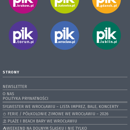
STRONY
NEWSLETTER
O NAS
POLITYKA PRYWATNOŚCI
SYLWESTER WE WROCŁAWIU – LISTA IMPREZ, BALE, KONCERTY
⛄️ FERIE / PÓŁKOLONIE ZIMOWE WE WROCŁAWIU – 2026
⛱️ PLAŻE I BEACH BARY WE WROCŁAWIU
⛺️WEEKEND NA DOLNYM ŚLĄSKU I NIE TYLKO