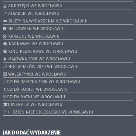
🔮 ANDRZEJKI WE WROCŁAWIU
📍 ATRAKCJE WE WROCŁAWIU
🎟️ BILETY NA WYDARZENIA WE WROCŁAWIU
🎃 HALLOWEEN WE WROCŁAWIU
🎤 KARAOKE WE WROCŁAWIU
🎭 KARNAWAŁ WE WROCŁAWIU
📽️ KINO PLENEROWE WE WROCŁAWIU
🧳 MAJÓWKA 2026 WE WROCŁAWIU
🌙 NOC MUZEÓW 2026 WE WROCŁAWIU
💌 WALENTYNKI WE WROCŁAWIU
🎈DZIEŃ DZIECKA 2026 WE WROCŁAWIU
🌷DZIEŃ KOBIET WE WROCŁAWIU
🌹DZIEŃ MATKI WE WROCŁAWIU
🎓JUWENALIA WE WROCŁAWIU
🇵🇱 DZIEŃ NIEPODLEGŁOŚCI WE WROCŁAWIU
JAK DODAĆ WYDARZENIE