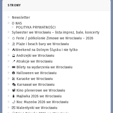
STRONY
Newsletter
O NAS
POLITYKA PRYWATNOŚCI
Sylwester we Wrocławiu – lista imprez, bale, koncerty
⛄️ Ferie / półkolonie Zimowe we Wrocławiu – 2026
⛱️ Plaże i beach bary we Wrocławiu
⛺️Weekend na Dolnym Śląsku i nie tylko
🔮 Andrzejki we Wrocławiu
📍 Atrakcje we Wrocławiu
🎟️ Bilety na wydarzenia we Wrocławiu
🎃 Halloween we Wrocławiu
🎤 Karaoke we Wrocławiu
🎭 Karnawał we Wrocławiu
📽️ Kino plenerowe we Wrocławiu
🧳 Majówka 2026 we Wrocławiu
🌙 Noc Muzeów 2026 we Wrocławiu
💌 Walentynki we Wrocławiu