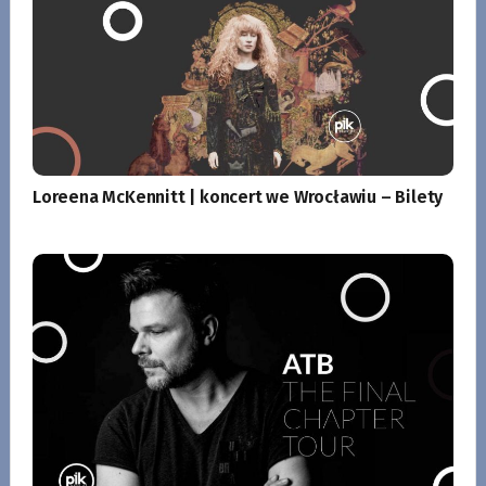
Loreena McKennitt | koncert we Wrocławiu – Bilety