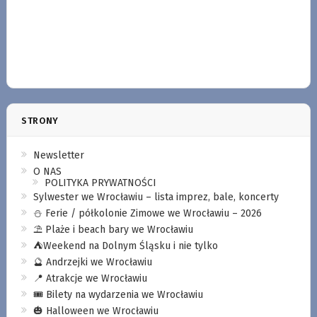
STRONY
Newsletter
O NAS
POLITYKA PRYWATNOŚCI
Sylwester we Wrocławiu – lista imprez, bale, koncerty
⛄️ Ferie / półkolonie Zimowe we Wrocławiu – 2026
⛱️ Plaże i beach bary we Wrocławiu
⛺️Weekend na Dolnym Śląsku i nie tylko
🔮 Andrzejki we Wrocławiu
📍 Atrakcje we Wrocławiu
🎟️ Bilety na wydarzenia we Wrocławiu
🎃 Halloween we Wrocławiu