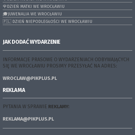
🌹DZIEŃ MATKI WE WROCŁAWIU
🎓JUWENALIA WE WROCŁAWIU
🇵🇱 DZIEŃ NIEPODLEGŁOŚCI WE WROCŁAWIU
JAK DODAĆ WYDARZENIE
INFORMACJE PRASOWE O WYDARZENIACH ODBYWAJĄCYCH
SIĘ WE WROCŁAWIU PROSIMY PRZESYŁAĆ NA ADRES:
WROCLAW@PIKPLUS.PL
REKLAMA
PYTANIA W SPRAWIE
REKLAMY:
REKLAMA@PIKPLUS.PL