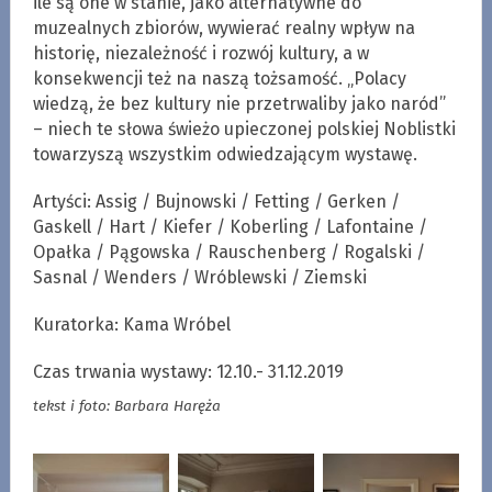
ile są one w stanie, jako alternatywne do
muzealnych zbiorów, wywierać realny wpływ na
historię, niezależność i rozwój kultury, a w
konsekwencji też na naszą tożsamość. „Polacy
wiedzą, że bez kultury nie przetrwaliby jako naród”
– niech te słowa świeżo upieczonej polskiej Noblistki
towarzyszą wszystkim odwiedzającym wystawę.
Artyści: Assig / Bujnowski / Fetting / Gerken /
Gaskell / Hart / Kiefer / Koberling / Lafontaine /
Opałka / Pągowska / Rauschenberg / Rogalski /
Sasnal / Wenders / Wróblewski / Ziemski
Kuratorka: Kama Wróbel
Czas trwania wystawy: 12.10.- 31.12.2019
tekst i foto: Barbara Haręża