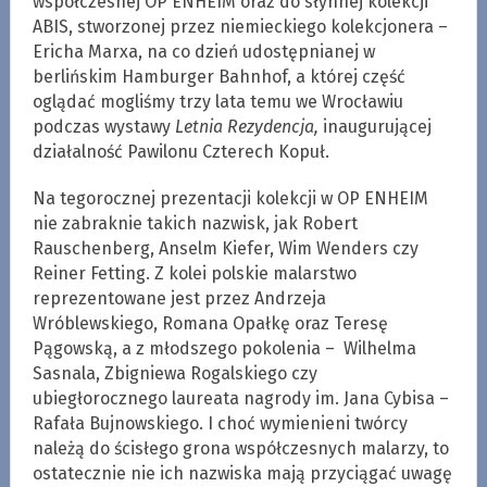
współczesnej OP ENHEIM oraz do słynnej kolekcji
ABIS, stworzonej przez niemieckiego kolekcjonera –
Ericha Marxa, na co dzień udostępnianej w
berlińskim Hamburger Bahnhof, a której część
oglądać mogliśmy trzy lata temu we Wrocławiu
podczas wystawy
Letnia Rezydencja,
inaugurującej
działalność Pawilonu Czterech Kopuł.
Na tegorocznej prezentacji kolekcji w OP ENHEIM
nie zabraknie takich nazwisk, jak Robert
Rauschenberg, Anselm Kiefer, Wim Wenders czy
Reiner Fetting. Z kolei polskie malarstwo
reprezentowane jest przez Andrzeja
Wróblewskiego, Romana Opałkę oraz Teresę
Pągowską, a z młodszego pokolenia – Wilhelma
Sasnala, Zbigniewa Rogalskiego czy
ubiegłorocznego laureata nagrody im. Jana Cybisa –
Rafała Bujnowskiego. I choć wymienieni twórcy
należą do ścisłego grona współczesnych malarzy, to
ostatecznie nie ich nazwiska mają przyciągać uwagę