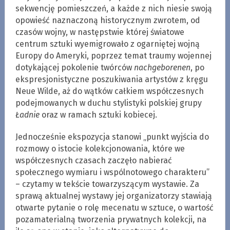
sekwencję pomieszczeń, a każde z nich niesie swoją
opowieść naznaczoną historycznym zwrotem, od
czasów wojny, w następstwie której światowe
centrum sztuki wyemigrowało z ogarniętej wojną
Europy do Ameryki, poprzez temat traumy wojennej
dotykającej pokolenie twórców
nachgeborenen
, po
ekspresjonistyczne poszukiwania artystów z kręgu
Neue Wilde, aż do wątków całkiem współczesnych
podejmowanych w duchu stylistyki polskiej grupy
Ładnie
oraz w ramach sztuki kobiecej.
Jednocześnie ekspozycja stanowi „punkt wyjścia do
rozmowy o istocie kolekcjonowania, które we
współczesnych czasach zaczęło nabierać
społecznego wymiaru i wspólnotowego charakteru”
– czytamy w tekście towarzyszącym wystawie. Za
sprawą aktualnej wystawy jej organizatorzy stawiają
otwarte pytanie o rolę mecenatu w sztuce, o wartość
pozamaterialną tworzenia prywatnych kolekcji, na