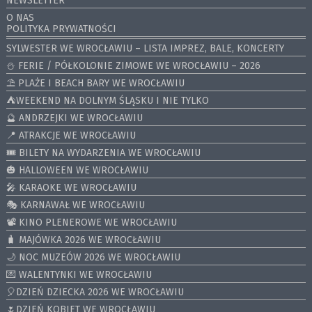
NEWSLETTER
O NAS
POLITYKA PRYWATNOŚCI
SYLWESTER WE WROCŁAWIU – LISTA IMPREZ, BALE, KONCERTY
⛄️ FERIE / PÓŁKOLONIE ZIMOWE WE WROCŁAWIU – 2026
⛱️ PLAŻE I BEACH BARY WE WROCŁAWIU
⛺️WEEKEND NA DOLNYM ŚLĄSKU I NIE TYLKO
🔮 ANDRZEJKI WE WROCŁAWIU
📍 ATRAKCJE WE WROCŁAWIU
🎟️ BILETY NA WYDARZENIA WE WROCŁAWIU
🎃 HALLOWEEN WE WROCŁAWIU
🎤 KARAOKE WE WROCŁAWIU
🎭 KARNAWAŁ WE WROCŁAWIU
📽️ KINO PLENEROWE WE WROCŁAWIU
🧳 MAJÓWKA 2026 WE WROCŁAWIU
🌙 NOC MUZEÓW 2026 WE WROCŁAWIU
💌 WALENTYNKI WE WROCŁAWIU
🎈DZIEŃ DZIECKA 2026 WE WROCŁAWIU
🌷DZIEŃ KOBIET WE WROCŁAWIU