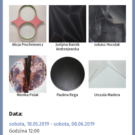
Alicja Pruchniewicz
Justyna Baśnik
Łukasz Huculak
Andrzejewska
Monika Polak
Paulina Rega
Urszula Madera
Data:
sobota, 18.05.2019
-
sobota, 08.06.2019
Godzina 12:00