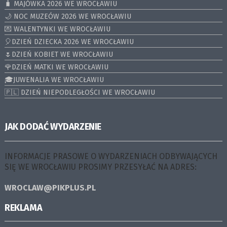
🧳 MAJÓWKA 2026 WE WROCŁAWIU
🌙 NOC MUZEÓW 2026 WE WROCŁAWIU
💌 WALENTYNKI WE WROCŁAWIU
🎈DZIEŃ DZIECKA 2026 WE WROCŁAWIU
🌷DZIEŃ KOBIET WE WROCŁAWIU
🌹DZIEŃ MATKI WE WROCŁAWIU
🎓JUWENALIA WE WROCŁAWIU
🇵🇱 DZIEŃ NIEPODLEGŁOŚCI WE WROCŁAWIU
JAK DODAĆ WYDARZENIE
INFORMACJE PRASOWE O WYDARZENIACH ODBYWAJĄCYCH
SIĘ WE WROCŁAWIU PROSIMY PRZESYŁAĆ NA ADRES:
WROCLAW@PIKPLUS.PL
REKLAMA