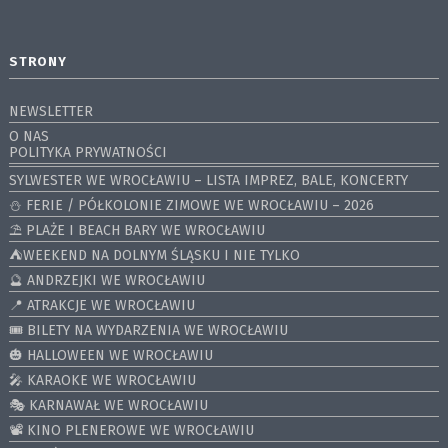
STRONY
NEWSLETTER
O NAS
POLITYKA PRYWATNOŚCI
SYLWESTER WE WROCŁAWIU – LISTA IMPREZ, BALE, KONCERTY
⛄️ FERIE / PÓŁKOLONIE ZIMOWE WE WROCŁAWIU – 2026
⛱️ PLAŻE I BEACH BARY WE WROCŁAWIU
⛺️WEEKEND NA DOLNYM ŚLĄSKU I NIE TYLKO
🔮 ANDRZEJKI WE WROCŁAWIU
📍 ATRAKCJE WE WROCŁAWIU
🎟️ BILETY NA WYDARZENIA WE WROCŁAWIU
🎃 HALLOWEEN WE WROCŁAWIU
🎤 KARAOKE WE WROCŁAWIU
🎭 KARNAWAŁ WE WROCŁAWIU
📽️ KINO PLENEROWE WE WROCŁAWIU