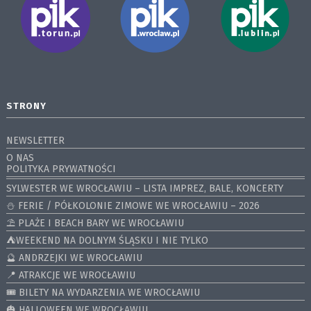
STRONY
NEWSLETTER
O NAS
POLITYKA PRYWATNOŚCI
SYLWESTER WE WROCŁAWIU – LISTA IMPREZ, BALE, KONCERTY
⛄️ FERIE / PÓŁKOLONIE ZIMOWE WE WROCŁAWIU – 2026
⛱️ PLAŻE I BEACH BARY WE WROCŁAWIU
⛺️WEEKEND NA DOLNYM ŚLĄSKU I NIE TYLKO
🔮 ANDRZEJKI WE WROCŁAWIU
📍 ATRAKCJE WE WROCŁAWIU
🎟️ BILETY NA WYDARZENIA WE WROCŁAWIU
🎃 HALLOWEEN WE WROCŁAWIU