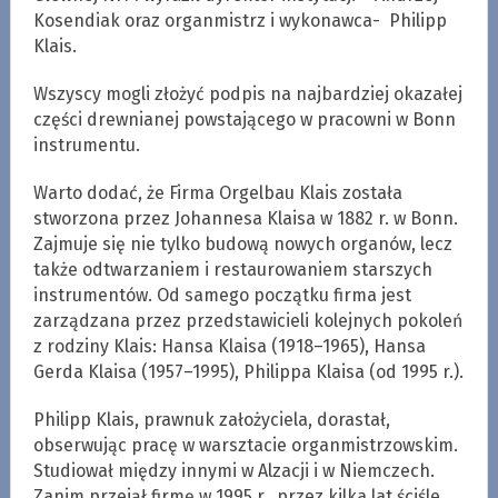
Kosendiak oraz organmistrz i wykonawca- Philipp
Klais.
Wszyscy mogli złożyć podpis na najbardziej okazałej
części drewnianej powstającego w pracowni w Bonn
instrumentu.
Warto dodać, że Firma Orgelbau Klais została
stworzona przez Johannesa Klaisa w 1882 r. w Bonn.
Zajmuje się nie tylko budową nowych organów, lecz
także odtwarzaniem i restaurowaniem starszych
instrumentów. Od samego początku firma jest
zarządzana przez przedstawicieli kolejnych pokoleń
z rodziny Klais: Hansa Klaisa (1918–1965), Hansa
Gerda Klaisa (1957–1995), Philippa Klaisa (od 1995 r.).
Philipp Klais, prawnuk założyciela, dorastał,
obserwując pracę w warsztacie organmistrzowskim.
Studiował między innymi w Alzacji i w Niemczech.
Zanim przejął firmę w 1995 r., przez kilka lat ściśle