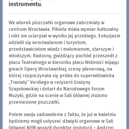
instrumentu.
We wtorek piszczałki organowe zabrzmiały w
centrum Wrocławia. Pikieta miała wymiar kulturalny
i nikt nie ucierpiał w wyniku jej przebiegu. Entuzjazm
udzielił się wrocławianom i turystom,
przedstawicielom władz i melomanom, starszym i
młodszym. Radosny, gwiżdżący pochód przeszedł z
placu Teatralnego w kierunku placu Wolności mijając
gmach Opery Wrocławskiej, scenę plenerową, na
której rozpoczynała się próba do superwidowiska
„Traviaty” Verdiego w reżyserii Grażyny
Szapołowskiej i dotarł do Narodowego Forum
Muzyki, gdzie na scenie w Sali Głównej złożono
przeniesione piszczałki.
Potem swoje zadowolenie z faktu, że już w kwietniu
będziemy mogli usłyszeć dźwięki organowe w Sali
Głównej NFM wyraził dyrektor instytucji – Andrzej