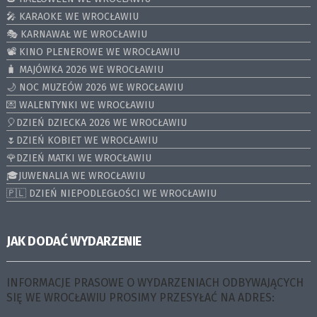
🎤 KARAOKE WE WROCŁAWIU
🎭 KARNAWAŁ WE WROCŁAWIU
📽️ KINO PLENEROWE WE WROCŁAWIU
🧳 MAJÓWKA 2026 WE WROCŁAWIU
🌙 NOC MUZEÓW 2026 WE WROCŁAWIU
💌 WALENTYNKI WE WROCŁAWIU
🎈DZIEŃ DZIECKA 2026 WE WROCŁAWIU
🌷DZIEŃ KOBIET WE WROCŁAWIU
🌹DZIEŃ MATKI WE WROCŁAWIU
🎓JUWENALIA WE WROCŁAWIU
🇵🇱 DZIEŃ NIEPODLEGŁOŚCI WE WROCŁAWIU
JAK DODAĆ WYDARZENIE
INFORMACJE PRASOWE O WYDARZENIACH ODBYWAJĄCYCH
SIĘ WE WROCŁAWIU PROSIMY PRZESYŁAĆ NA ADRES: