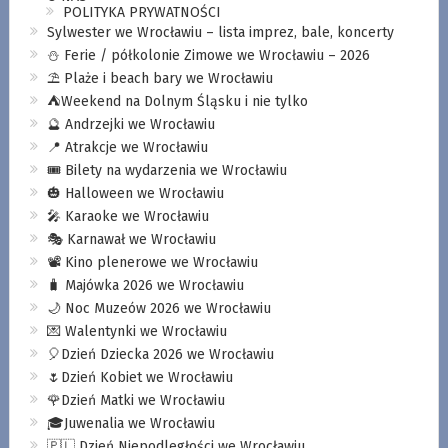
POLITYKA PRYWATNOŚCI
Sylwester we Wrocławiu – lista imprez, bale, koncerty
⛄️ Ferie / półkolonie Zimowe we Wrocławiu – 2026
⛱️ Plaże i beach bary we Wrocławiu
⛺️Weekend na Dolnym Śląsku i nie tylko
🔮 Andrzejki we Wrocławiu
📍 Atrakcje we Wrocławiu
🎟️ Bilety na wydarzenia we Wrocławiu
🎃 Halloween we Wrocławiu
🎤 Karaoke we Wrocławiu
🎭 Karnawał we Wrocławiu
📽️ Kino plenerowe we Wrocławiu
🧳 Majówka 2026 we Wrocławiu
🌙 Noc Muzeów 2026 we Wrocławiu
💌 Walentynki we Wrocławiu
🎈Dzień Dziecka 2026 we Wrocławiu
🌷Dzień Kobiet we Wrocławiu
🌹Dzień Matki we Wrocławiu
🎓Juwenalia we Wrocławiu
🇵🇱 Dzień Niepodległości we Wrocławiu