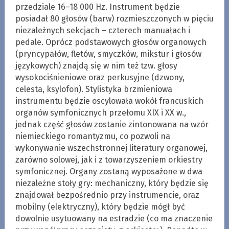
przedziale 16–18 000 Hz. Instrument będzie
posiadał 80 głosów (barw) rozmieszczonych w pięciu
niezależnych sekcjach – czterech manuałach i
pedale. Oprócz podstawowych głosów organowych
(pryncypałów, fletów, smyczków, mikstur i głosów
językowych) znajdą się w nim też tzw. głosy
wysokociśnieniowe oraz perkusyjne (dzwony,
celesta, ksylofon). Stylistyka brzmieniowa
instrumentu będzie oscylowała wokół francuskich
organów symfonicznych przełomu XIX i XX w.,
jednak część głosów zostanie zintonowana na wzór
niemieckiego romantyzmu, co pozwoli na
wykonywanie wszechstronnej literatury organowej,
zarówno solowej, jak i z towarzyszeniem orkiestry
symfonicznej. Organy zostaną wyposażone w dwa
niezależne stoły gry: mechaniczny, który będzie się
znajdował bezpośrednio przy instrumencie, oraz
mobilny (elektryczny), który będzie mógł być
dowolnie usytuowany na estradzie (co ma znaczenie