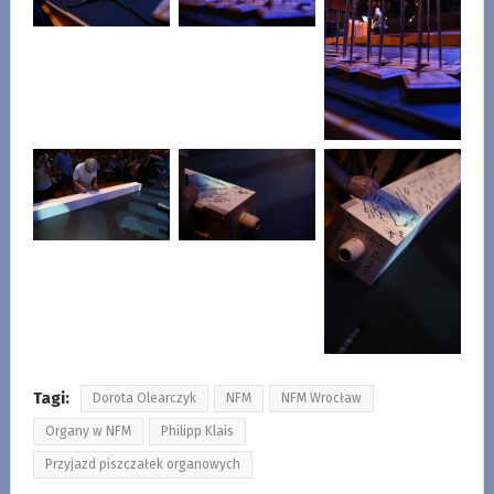
Tagi:
Dorota Olearczyk
NFM
NFM Wrocław
Organy w NFM
Philipp Klais
Przyjazd piszczałek organowych