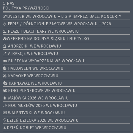
O NAS
POLITYKA PRYWATNOŚCI
SYLWESTER WE WROCŁAWIU – LISTA IMPREZ, BALE, KONCERTY
⛄️ FERIE / PÓŁKOLONIE ZIMOWE WE WROCŁAWIU – 2026
⛱️ PLAŻE I BEACH BARY WE WROCŁAWIU
⛺️WEEKEND NA DOLNYM ŚLĄSKU I NIE TYLKO
🔮 ANDRZEJKI WE WROCŁAWIU
📍 ATRAKCJE WE WROCŁAWIU
🎟️ BILETY NA WYDARZENIA WE WROCŁAWIU
🎃 HALLOWEEN WE WROCŁAWIU
🎤 KARAOKE WE WROCŁAWIU
🎭 KARNAWAŁ WE WROCŁAWIU
📽️ KINO PLENEROWE WE WROCŁAWIU
🧳 MAJÓWKA 2026 WE WROCŁAWIU
🌙 NOC MUZEÓW 2026 WE WROCŁAWIU
💌 WALENTYNKI WE WROCŁAWIU
🎈DZIEŃ DZIECKA 2026 WE WROCŁAWIU
🌷DZIEŃ KOBIET WE WROCŁAWIU