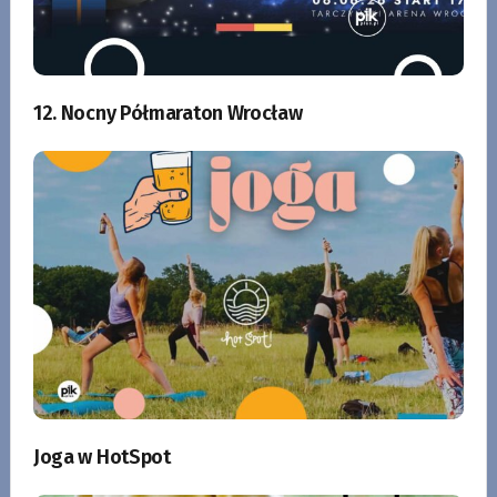
12. Nocny Półmaraton Wrocław
Joga w HotSpot