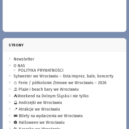
STRONY
Newsletter
O NAS
POLITYKA PRYWATNOŚCI
Sylwester we Wrocławiu – lista imprez, bale, koncerty
⛄️ Ferie / półkolonie Zimowe we Wrocławiu – 2026
⛱️ Plaże i beach bary we Wrocławiu
⛺️Weekend na Dolnym Śląsku i nie tylko
🔮 Andrzejki we Wrocławiu
📍 Atrakcje we Wrocławiu
🎟️ Bilety na wydarzenia we Wrocławiu
🎃 Halloween we Wrocławiu