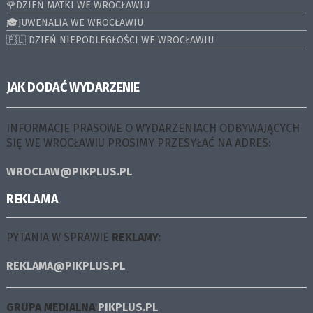
🌹DZIEŃ MATKI WE WROCŁAWIU
🎓JUWENALIA WE WROCŁAWIU
🇵🇱 DZIEŃ NIEPODLEGŁOŚCI WE WROCŁAWIU
JAK DODAĆ WYDARZENIE
INFORMACJE PRASOWE O WYDARZENIACH ODBYWAJĄCYCH
SIĘ WE WROCŁAWIU PROSIMY PRZESYŁAĆ NA ADRES:
WROCLAW@PIKPLUS.PL
REKLAMA
PYTANIA W SPRAWIE
REKLAMY:
REKLAMA@PIKPLUS.PL
GRUPA MEDIALNA
PIKPLUS.PL