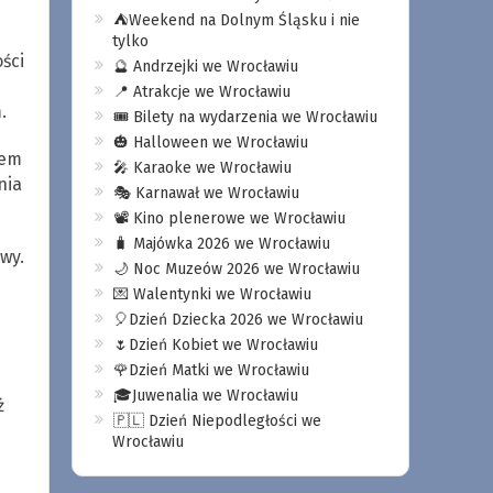
⛺️Weekend na Dolnym Śląsku i nie
tylko
ści
🔮 Andrzejki we Wrocławiu
📍 Atrakcje we Wrocławiu
.
🎟️ Bilety na wydarzenia we Wrocławiu
🎃 Halloween we Wrocławiu
iem
🎤 Karaoke we Wrocławiu
nia
🎭 Karnawał we Wrocławiu
📽️ Kino plenerowe we Wrocławiu
🧳 Majówka 2026 we Wrocławiu
wy.
🌙 Noc Muzeów 2026 we Wrocławiu
💌 Walentynki we Wrocławiu
🎈Dzień Dziecka 2026 we Wrocławiu
🌷Dzień Kobiet we Wrocławiu
🌹Dzień Matki we Wrocławiu
🎓Juwenalia we Wrocławiu
ż
🇵🇱 Dzień Niepodległości we
Wrocławiu