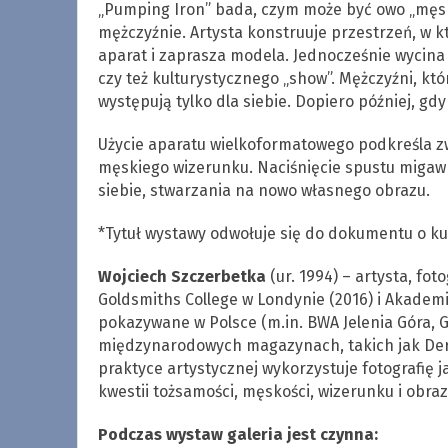
„Pumping Iron” bada, czym może być owo „męski
mężczyźnie. Artysta konstruuje przestrzeń, w kt
aparat i zaprasza modela. Jednocześnie wycina
czy też kulturystycznego „show”. Mężczyźni, któ
występują tylko dla siebie. Dopiero później, g
Użycie aparatu wielkoformatowego podkreśla z
męskiego wizerunku. Naciśnięcie spustu migawk
siebie, stwarzania na nowo własnego obrazu.
*Tytuł wystawy odwołuje się do dokumentu o kultu
Wojciech Szczerbetka
(ur. 1994) – artysta, fot
Goldsmiths College w Londynie (2016) i Akademi
pokazywane w Polsce (m.in. BWA Jelenia Góra, 
międzynarodowych magazynach, takich jak Der 
praktyce artystycznej wykorzystuje fotografię 
kwestii tożsamości, męskości, wizerunku i obra
Podczas wystaw galeria jest czynna: