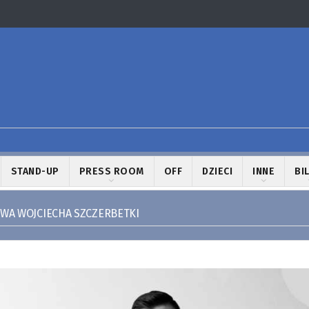
STAND-UP
PRESS ROOM
OFF
DZIECI
INNE
BI
WA WOJCIECHA SZCZERBETKI