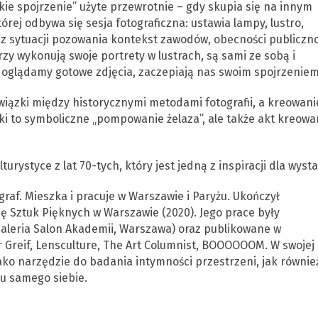
e spojrzenie” użyte przewrotnie – gdy skupia się na innym
órej odbywa się sesja fotograficzna: ustawia lampy, lustro,
 z sytuacji pozowania kontekst zawodów, obecności publiczno
rzy wykonują swoje portrety w lustrach, są sami ze sobą i
dy oglądamy gotowe zdjęcia, zaczepiają nas swoim spojrzeniem
wiązki między historycznymi metodami fotografii, a kreowan
i to symboliczne „pompowanie żelaza”, ale także akt kreowa
rystyce z lat 70-tych, który jest jedną z inspiracji dla wysta
ograf. Mieszka i pracuje w Warszawie i Paryżu. Ukończył
ę Sztuk Pięknych w Warszawie (2020). Jego prace były
Galeria Salon Akademii, Warszawa) oraz publikowane w
Greif, Lensculture, The Art Columnist, BOOOOOOM. W swojej
jako narzędzie do badania intymności przestrzeni, jak równie
zu samego siebie.