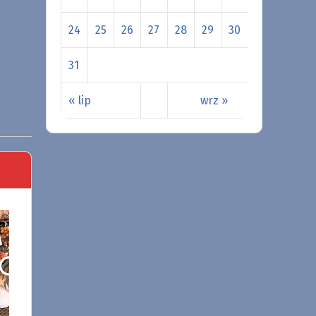
24
25
26
27
28
29
30
31
« lip
wrz »