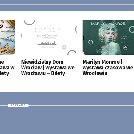
we
Niewidzialny Dom
Marilyn Monroe |
tawa w
Wrocław | wystawa we
wystawa czasowa we
lety
Wrocławiu – Bilety
Wrocławiu