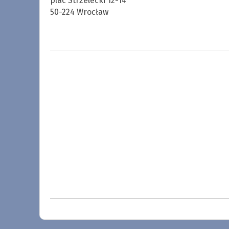
plac Strzelecki 12-14
50-224 Wrocław