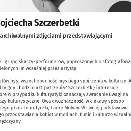
ojciecha Szczerbetki
 archiwalnymi zdjęciami przedstawiającymi
ę i grupę siłaczy-performerów, poproszonych o sfotografowa
ielonych im wcześniej przez artystę.
retów była wszechobecność męskiego spojrzenia w kulturze. 
adzy gdy chodzi o akt patrzenia? Szczerbetkę interesuje
óre w przypadku kulturystyki oznaczają zwracanie uwagi na
azy kulturystyczne. Owa dwuznaczność, w ciekawy sposób
nego przez teoretyczkę Laurę Mulvey. W swojej podstawowej
o przedstawiania kobiet w mediach, filmie i kulturze wizualne
mężczyzny.