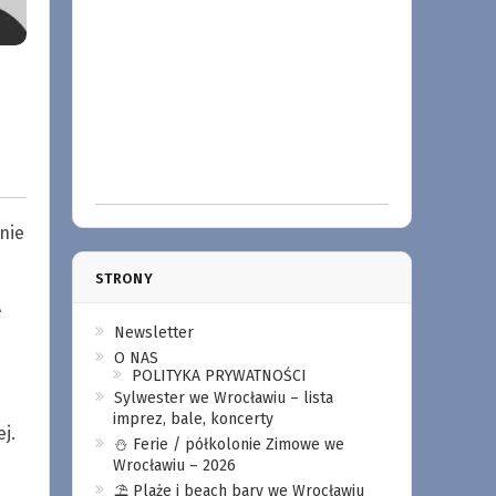
nie
STRONY
A
Newsletter
O NAS
POLITYKA PRYWATNOŚCI
Sylwester we Wrocławiu – lista
imprez, bale, koncerty
j.
⛄️ Ferie / półkolonie Zimowe we
Wrocławiu – 2026
⛱️ Plaże i beach bary we Wrocławiu