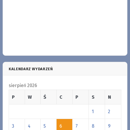
KALENDARZ WYDARZEŃ
sierpień 2026
P
W
Ś
C
P
S
N
1
2
3
4
5
6
7
8
9