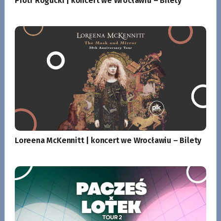
Piotr Rogucki | koncert we Wrocławiu – Bilety
Loreena McKennitt | koncert we Wrocławiu – Bilety