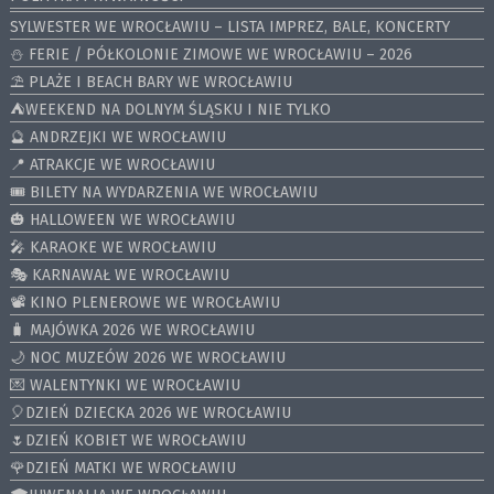
SYLWESTER WE WROCŁAWIU – LISTA IMPREZ, BALE, KONCERTY
⛄️ FERIE / PÓŁKOLONIE ZIMOWE WE WROCŁAWIU – 2026
⛱️ PLAŻE I BEACH BARY WE WROCŁAWIU
⛺️WEEKEND NA DOLNYM ŚLĄSKU I NIE TYLKO
🔮 ANDRZEJKI WE WROCŁAWIU
📍 ATRAKCJE WE WROCŁAWIU
🎟️ BILETY NA WYDARZENIA WE WROCŁAWIU
🎃 HALLOWEEN WE WROCŁAWIU
🎤 KARAOKE WE WROCŁAWIU
🎭 KARNAWAŁ WE WROCŁAWIU
📽️ KINO PLENEROWE WE WROCŁAWIU
🧳 MAJÓWKA 2026 WE WROCŁAWIU
🌙 NOC MUZEÓW 2026 WE WROCŁAWIU
💌 WALENTYNKI WE WROCŁAWIU
🎈DZIEŃ DZIECKA 2026 WE WROCŁAWIU
🌷DZIEŃ KOBIET WE WROCŁAWIU
🌹DZIEŃ MATKI WE WROCŁAWIU