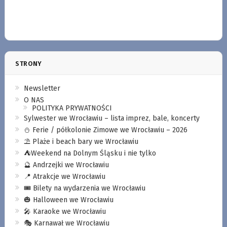
STRONY
Newsletter
O NAS
POLITYKA PRYWATNOŚCI
Sylwester we Wrocławiu – lista imprez, bale, koncerty
⛄️ Ferie / półkolonie Zimowe we Wrocławiu – 2026
⛱️ Plaże i beach bary we Wrocławiu
⛺️Weekend na Dolnym Śląsku i nie tylko
🔮 Andrzejki we Wrocławiu
📍 Atrakcje we Wrocławiu
🎟️ Bilety na wydarzenia we Wrocławiu
🎃 Halloween we Wrocławiu
🎤 Karaoke we Wrocławiu
🎭 Karnawał we Wrocławiu