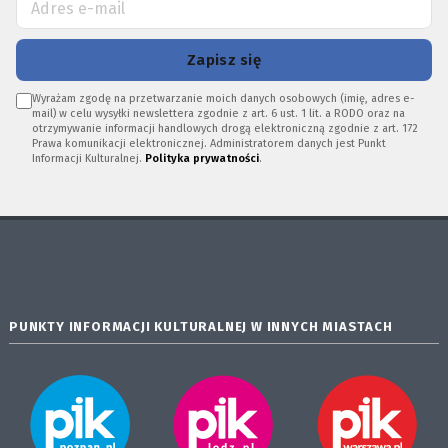
Zapisz się
Wyrażam zgodę na przetwarzanie moich danych osobowych (imię, adres e-
mail) w celu wysyłki newslettera zgodnie z art. 6 ust. 1 lit. a RODO oraz na
otrzymywanie informacji handlowych drogą elektroniczną zgodnie z art. 172
Prawa komunikacji elektronicznej. Administratorem danych jest Punkt
Informacji Kulturalnej.
Polityka prywatności
.
PUNKTY INFORMACJI KULTURALNEJ W INNYCH MIASTACH