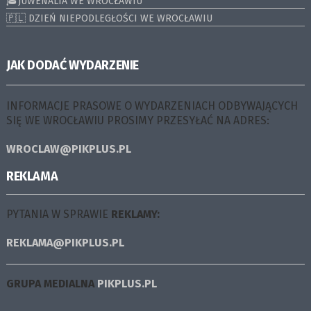
🎓JUWENALIA WE WROCŁAWIU
🇵🇱 DZIEŃ NIEPODLEGŁOŚCI WE WROCŁAWIU
JAK DODAĆ WYDARZENIE
INFORMACJE PRASOWE O WYDARZENIACH ODBYWAJĄCYCH
SIĘ WE WROCŁAWIU PROSIMY PRZESYŁAĆ NA ADRES:
WROCLAW@PIKPLUS.PL
REKLAMA
PYTANIA W SPRAWIE
REKLAMY:
REKLAMA@PIKPLUS.PL
GRUPA MEDIALNA
PIKPLUS.PL