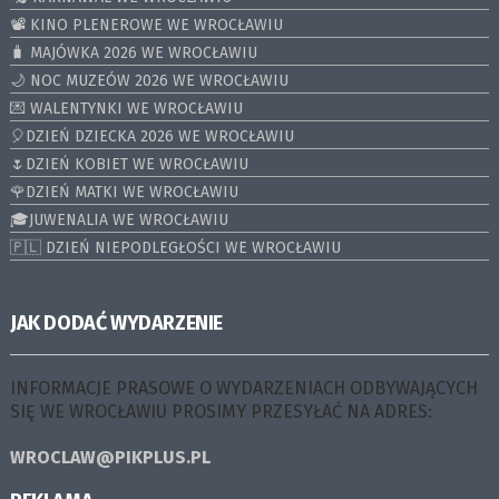
📽️ KINO PLENEROWE WE WROCŁAWIU
🧳 MAJÓWKA 2026 WE WROCŁAWIU
🌙 NOC MUZEÓW 2026 WE WROCŁAWIU
💌 WALENTYNKI WE WROCŁAWIU
🎈DZIEŃ DZIECKA 2026 WE WROCŁAWIU
🌷DZIEŃ KOBIET WE WROCŁAWIU
🌹DZIEŃ MATKI WE WROCŁAWIU
🎓JUWENALIA WE WROCŁAWIU
🇵🇱 DZIEŃ NIEPODLEGŁOŚCI WE WROCŁAWIU
JAK DODAĆ WYDARZENIE
INFORMACJE PRASOWE O WYDARZENIACH ODBYWAJĄCYCH
SIĘ WE WROCŁAWIU PROSIMY PRZESYŁAĆ NA ADRES:
WROCLAW@PIKPLUS.PL