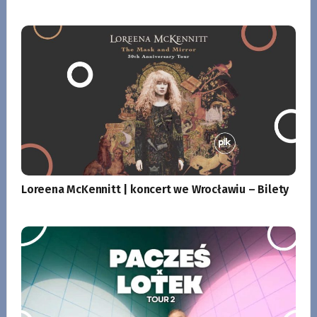
Loreena McKennitt | koncert we Wrocławiu – Bilety