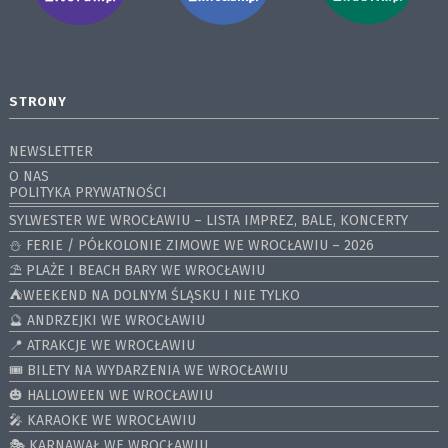
STRONY
NEWSLETTER
O NAS
POLITYKA PRYWATNOŚCI
SYLWESTER WE WROCŁAWIU – LISTA IMPREZ, BALE, KONCERTY
⛄️ FERIE / PÓŁKOLONIE ZIMOWE WE WROCŁAWIU – 2026
⛱️ PLAŻE I BEACH BARY WE WROCŁAWIU
⛺️WEEKEND NA DOLNYM ŚLĄSKU I NIE TYLKO
🔮 ANDRZEJKI WE WROCŁAWIU
📍 ATRAKCJE WE WROCŁAWIU
🎟️ BILETY NA WYDARZENIA WE WROCŁAWIU
🎃 HALLOWEEN WE WROCŁAWIU
🎤 KARAOKE WE WROCŁAWIU
🎭 KARNAWAŁ WE WROCŁAWIU