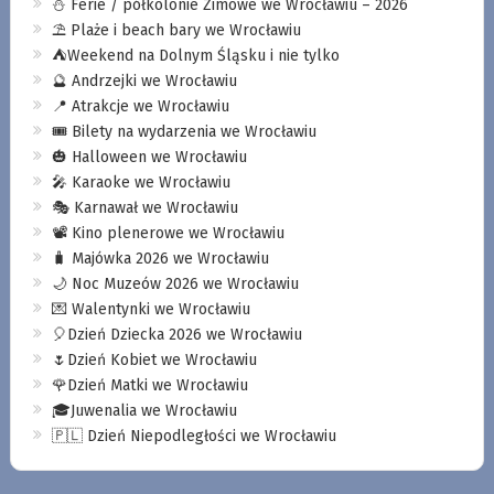
⛄️ Ferie / półkolonie Zimowe we Wrocławiu – 2026
⛱️ Plaże i beach bary we Wrocławiu
⛺️Weekend na Dolnym Śląsku i nie tylko
🔮 Andrzejki we Wrocławiu
📍 Atrakcje we Wrocławiu
🎟️ Bilety na wydarzenia we Wrocławiu
🎃 Halloween we Wrocławiu
🎤 Karaoke we Wrocławiu
🎭 Karnawał we Wrocławiu
📽️ Kino plenerowe we Wrocławiu
🧳 Majówka 2026 we Wrocławiu
🌙 Noc Muzeów 2026 we Wrocławiu
💌 Walentynki we Wrocławiu
🎈Dzień Dziecka 2026 we Wrocławiu
🌷Dzień Kobiet we Wrocławiu
🌹Dzień Matki we Wrocławiu
🎓Juwenalia we Wrocławiu
🇵🇱 Dzień Niepodległości we Wrocławiu