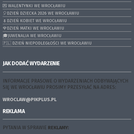
💌 WALENTYNKI WE WROCŁAWIU
🎈DZIEŃ DZIECKA 2026 WE WROCŁAWIU
🌷DZIEŃ KOBIET WE WROCŁAWIU
🌹DZIEŃ MATKI WE WROCŁAWIU
🎓JUWENALIA WE WROCŁAWIU
🇵🇱 DZIEŃ NIEPODLEGŁOŚCI WE WROCŁAWIU
JAK DODAĆ WYDARZENIE
INFORMACJE PRASOWE O WYDARZENIACH ODBYWAJĄCYCH
SIĘ WE WROCŁAWIU PROSIMY PRZESYŁAĆ NA ADRES:
WROCLAW@PIKPLUS.PL
REKLAMA
PYTANIA W SPRAWIE
REKLAMY: