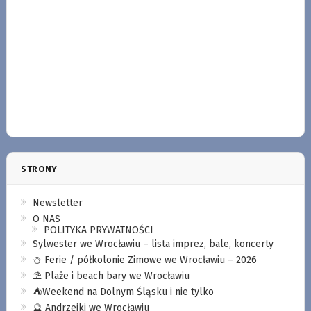
STRONY
Newsletter
O NAS
POLITYKA PRYWATNOŚCI
Sylwester we Wrocławiu – lista imprez, bale, koncerty
⛄️ Ferie / półkolonie Zimowe we Wrocławiu – 2026
⛱️ Plaże i beach bary we Wrocławiu
⛺️Weekend na Dolnym Śląsku i nie tylko
🔮 Andrzejki we Wrocławiu