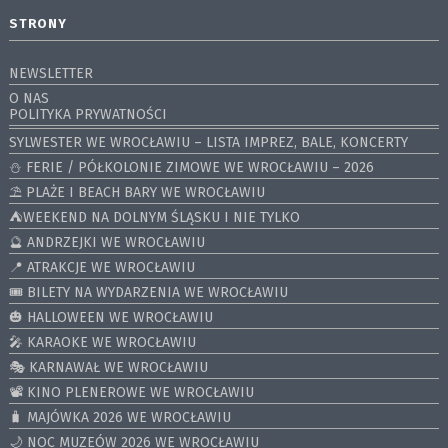
STRONY
NEWSLETTER
O NAS
POLITYKA PRYWATNOŚCI
SYLWESTER WE WROCŁAWIU – LISTA IMPREZ, BALE, KONCERTY
⛄️ FERIE / PÓŁKOLONIE ZIMOWE WE WROCŁAWIU – 2026
⛱️ PLAŻE I BEACH BARY WE WROCŁAWIU
⛺️WEEKEND NA DOLNYM ŚLĄSKU I NIE TYLKO
🔮 ANDRZEJKI WE WROCŁAWIU
📍 ATRAKCJE WE WROCŁAWIU
🎟️ BILETY NA WYDARZENIA WE WROCŁAWIU
🎃 HALLOWEEN WE WROCŁAWIU
🎤 KARAOKE WE WROCŁAWIU
🎭 KARNAWAŁ WE WROCŁAWIU
📽️ KINO PLENEROWE WE WROCŁAWIU
🧳 MAJÓWKA 2026 WE WROCŁAWIU
🌙 NOC MUZEÓW 2026 WE WROCŁAWIU