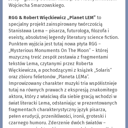
Wojciecha Smarzowskiego.
RGG & Robert Więckiewicz „Planet LEM”
to
specjalny projekt zainspirowany twórczością
Stanisława Lema – pisarza, futurologa, filozofa i
eseisty, absolutnej legendy literatury science fiction.
Punktem wyjścia jest tutaj nowa płyta RGG –
„Mysterious Monuments On The Moon” – której
muzyczną treść zespół zestawia z fragmentami
tekstów Lema, czytanymi przez Roberta
Więckiewicza, a pochodzącymi z książek „Solaris”
oraz zbioru felietonów „Planeta LEMa”.
Improwizowany charakter muzyki tria współistnieje
tutaj na równych prawach z ekspresją znakomitego
aktora, który z właściwą dla siebie gracją wchodzi w
świat literacki Lema, odsłaniając w prezentowanych
fragmentach charakterystyczny język pisarza,
pełen erudycji, przenikliwości, ironii, groteski i
czarnego humoru. Zderzenie dwóch światów –