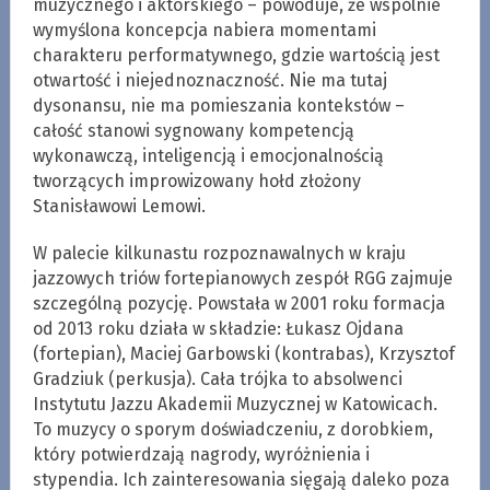
muzycznego i aktorskiego – powoduje, że wspólnie
wymyślona koncepcja nabiera momentami
charakteru performatywnego, gdzie wartością jest
otwartość i niejednoznaczność. Nie ma tutaj
dysonansu, nie ma pomieszania kontekstów –
całość stanowi sygnowany kompetencją
wykonawczą, inteligencją i emocjonalnością
tworzących improwizowany hołd złożony
Stanisławowi Lemowi.
W palecie kilkunastu rozpoznawalnych w kraju
jazzowych triów fortepianowych zespół RGG zajmuje
szczególną pozycję. Powstała w 2001 roku formacja
od 2013 roku działa w składzie: Łukasz Ojdana
(fortepian), Maciej Garbowski (kontrabas), Krzysztof
Gradziuk (perkusja). Cała trójka to absolwenci
Instytutu Jazzu Akademii Muzycznej w Katowicach.
To muzycy o sporym doświadczeniu, z dorobkiem,
który potwierdzają nagrody, wyróżnienia i
stypendia. Ich zainteresowania sięgają daleko poza