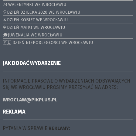
💌 WALENTYNKI WE WROCŁAWIU
🎈DZIEŃ DZIECKA 2026 WE WROCŁAWIU
🌷DZIEŃ KOBIET WE WROCŁAWIU
🌹DZIEŃ MATKI WE WROCŁAWIU
🎓JUWENALIA WE WROCŁAWIU
🇵🇱 DZIEŃ NIEPODLEGŁOŚCI WE WROCŁAWIU
JAK DODAĆ WYDARZENIE
INFORMACJE PRASOWE O WYDARZENIACH ODBYWAJĄCYCH
SIĘ WE WROCŁAWIU PROSIMY PRZESYŁAĆ NA ADRES:
WROCLAW@PIKPLUS.PL
REKLAMA
PYTANIA W SPRAWIE
REKLAMY: