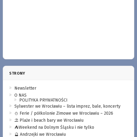
STRONY
Newsletter
O NAS
POLITYKA PRYWATNOŚCI
Sylwester we Wrocławiu – lista imprez, bale, koncerty
⛄️ Ferie / półkolonie Zimowe we Wrocławiu – 2026
⛱️ Plaże i beach bary we Wrocławiu
⛺️Weekend na Dolnym Śląsku i nie tylko
🔮 Andrzejki we Wrocławiu