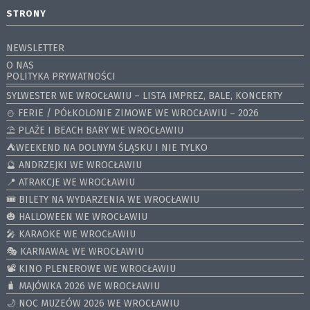
STRONY
NEWSLETTER
O NAS
POLITYKA PRYWATNOŚCI
SYLWESTER WE WROCŁAWIU – LISTA IMPREZ, BALE, KONCERTY
⛄️ FERIE / PÓŁKOLONIE ZIMOWE WE WROCŁAWIU – 2026
⛱️ PLAŻE I BEACH BARY WE WROCŁAWIU
⛺️WEEKEND NA DOLNYM ŚLĄSKU I NIE TYLKO
🔮 ANDRZEJKI WE WROCŁAWIU
📍 ATRAKCJE WE WROCŁAWIU
🎟️ BILETY NA WYDARZENIA WE WROCŁAWIU
🎃 HALLOWEEN WE WROCŁAWIU
🎤 KARAOKE WE WROCŁAWIU
🎭 KARNAWAŁ WE WROCŁAWIU
📽️ KINO PLENEROWE WE WROCŁAWIU
🧳 MAJÓWKA 2026 WE WROCŁAWIU
🌙 NOC MUZEÓW 2026 WE WROCŁAWIU