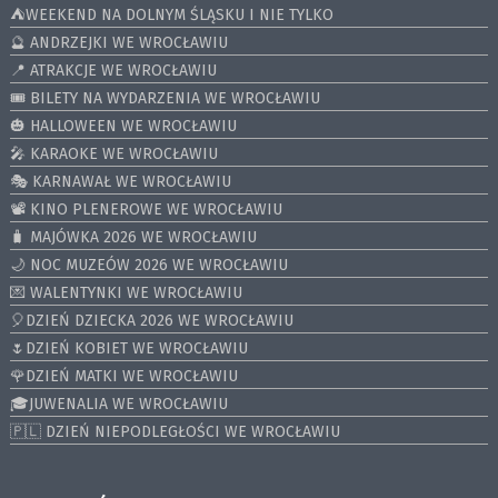
⛺️WEEKEND NA DOLNYM ŚLĄSKU I NIE TYLKO
🔮 ANDRZEJKI WE WROCŁAWIU
📍 ATRAKCJE WE WROCŁAWIU
🎟️ BILETY NA WYDARZENIA WE WROCŁAWIU
🎃 HALLOWEEN WE WROCŁAWIU
🎤 KARAOKE WE WROCŁAWIU
🎭 KARNAWAŁ WE WROCŁAWIU
📽️ KINO PLENEROWE WE WROCŁAWIU
🧳 MAJÓWKA 2026 WE WROCŁAWIU
🌙 NOC MUZEÓW 2026 WE WROCŁAWIU
💌 WALENTYNKI WE WROCŁAWIU
🎈DZIEŃ DZIECKA 2026 WE WROCŁAWIU
🌷DZIEŃ KOBIET WE WROCŁAWIU
🌹DZIEŃ MATKI WE WROCŁAWIU
🎓JUWENALIA WE WROCŁAWIU
🇵🇱 DZIEŃ NIEPODLEGŁOŚCI WE WROCŁAWIU