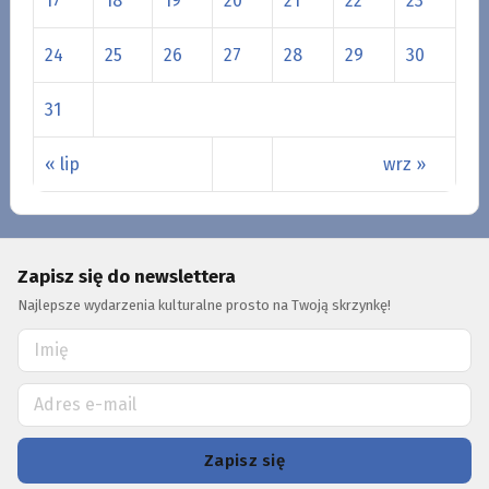
17
18
19
20
21
22
23
24
25
26
27
28
29
30
31
« lip
wrz »
Zapisz się do newslettera
Najlepsze wydarzenia kulturalne prosto na Twoją skrzynkę!
Zapisz się