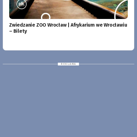
Zwiedzanie ZOO Wrocław | Afrykarium we Wrocławiu
– Bilety