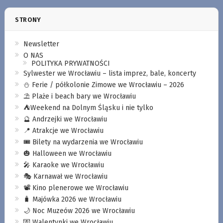
STRONY
Newsletter
O NAS
POLITYKA PRYWATNOŚCI
Sylwester we Wrocławiu – lista imprez, bale, koncerty
⛄️ Ferie / półkolonie Zimowe we Wrocławiu – 2026
⛱️ Plaże i beach bary we Wrocławiu
⛺️Weekend na Dolnym Śląsku i nie tylko
🔮 Andrzejki we Wrocławiu
📍 Atrakcje we Wrocławiu
🎟️ Bilety na wydarzenia we Wrocławiu
🎃 Halloween we Wrocławiu
🎤 Karaoke we Wrocławiu
🎭 Karnawał we Wrocławiu
📽️ Kino plenerowe we Wrocławiu
🧳 Majówka 2026 we Wrocławiu
🌙 Noc Muzeów 2026 we Wrocławiu
💌 Walentynki we Wrocławiu