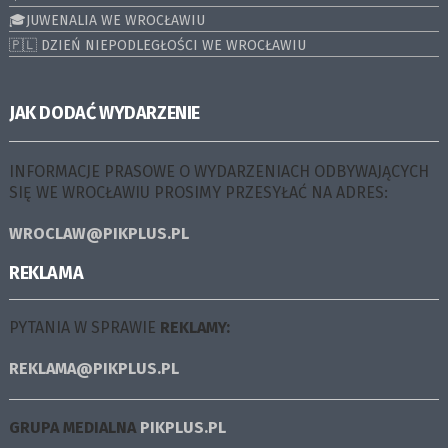
🎓JUWENALIA WE WROCŁAWIU
🇵🇱 DZIEŃ NIEPODLEGŁOŚCI WE WROCŁAWIU
JAK DODAĆ WYDARZENIE
INFORMACJE PRASOWE O WYDARZENIACH ODBYWAJĄCYCH
SIĘ WE WROCŁAWIU PROSIMY PRZESYŁAĆ NA ADRES:
WROCLAW@PIKPLUS.PL
REKLAMA
PYTANIA W SPRAWIE
REKLAMY:
REKLAMA@PIKPLUS.PL
GRUPA MEDIALNA
PIKPLUS.PL