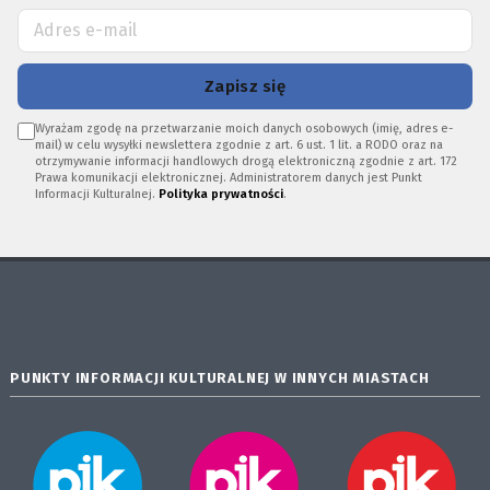
Zapisz się
Wyrażam zgodę na przetwarzanie moich danych osobowych (imię, adres e-
mail) w celu wysyłki newslettera zgodnie z art. 6 ust. 1 lit. a RODO oraz na
otrzymywanie informacji handlowych drogą elektroniczną zgodnie z art. 172
Prawa komunikacji elektronicznej. Administratorem danych jest Punkt
Informacji Kulturalnej.
Polityka prywatności
.
PUNKTY INFORMACJI KULTURALNEJ W INNYCH MIASTACH