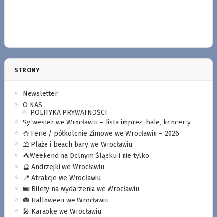
STRONY
Newsletter
O NAS
POLITYKA PRYWATNOŚCI
Sylwester we Wrocławiu – lista imprez, bale, koncerty
⛄️ Ferie / półkolonie Zimowe we Wrocławiu – 2026
⛱️ Plaże i beach bary we Wrocławiu
⛺️Weekend na Dolnym Śląsku i nie tylko
🔮 Andrzejki we Wrocławiu
📍 Atrakcje we Wrocławiu
🎟️ Bilety na wydarzenia we Wrocławiu
🎃 Halloween we Wrocławiu
🎤 Karaoke we Wrocławiu