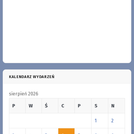
KALENDARZ WYDARZEŃ
sierpień 2026
P
W
Ś
C
P
S
N
1
2