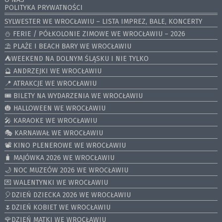
POLITYKA PRYWATNOŚCI
SYLWESTER WE WROCŁAWIU – LISTA IMPREZ, BALE, KONCERTY
⛄️ FERIE / PÓŁKOLONIE ZIMOWE WE WROCŁAWIU – 2026
⛱️ PLAŻE I BEACH BARY WE WROCŁAWIU
⛺️WEEKEND NA DOLNYM ŚLĄSKU I NIE TYLKO
🔮 ANDRZEJKI WE WROCŁAWIU
📍 ATRAKCJE WE WROCŁAWIU
🎟️ BILETY NA WYDARZENIA WE WROCŁAWIU
🎃 HALLOWEEN WE WROCŁAWIU
🎤 KARAOKE WE WROCŁAWIU
🎭 KARNAWAŁ WE WROCŁAWIU
📽️ KINO PLENEROWE WE WROCŁAWIU
🧳 MAJÓWKA 2026 WE WROCŁAWIU
🌙 NOC MUZEÓW 2026 WE WROCŁAWIU
💌 WALENTYNKI WE WROCŁAWIU
🎈DZIEŃ DZIECKA 2026 WE WROCŁAWIU
🌷DZIEŃ KOBIET WE WROCŁAWIU
🌹DZIEŃ MATKI WE WROCŁAWIU