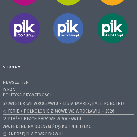
STRONY
NEWSLETTER
O NAS
POLITYKA PRYWATNOŚCI
SYLWESTER WE WROCŁAWIU – LISTA IMPREZ, BALE, KONCERTY
⛄️ FERIE / PÓŁKOLONIE ZIMOWE WE WROCŁAWIU – 2026
⛱️ PLAŻE I BEACH BARY WE WROCŁAWIU
⛺️WEEKEND NA DOLNYM ŚLĄSKU I NIE TYLKO
🔮 ANDRZEJKI WE WROCŁAWIU