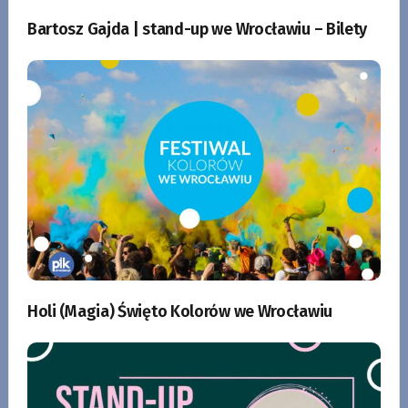
Bartosz Gajda | stand-up we Wrocławiu – Bilety
Holi (Magia) Święto Kolorów we Wrocławiu