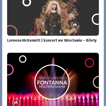
Loreena McKennitt | koncert we Wrocławiu – Bilety