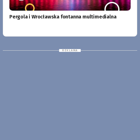
Pergola i Wrocławska fontanna multimedialna