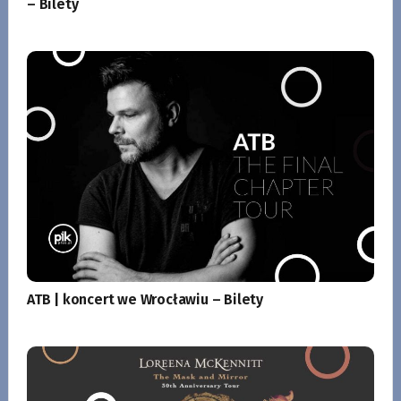
– Bilety
ATB | koncert we Wrocławiu – Bilety