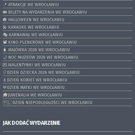
📍 ATRAKCJE WE WROCŁAWIU
🎟️ BILETY NA WYDARZENIA WE WROCŁAWIU
🎃 HALLOWEEN WE WROCŁAWIU
🎤 KARAOKE WE WROCŁAWIU
🎭 KARNAWAŁ WE WROCŁAWIU
📽️ KINO PLENEROWE WE WROCŁAWIU
🧳 MAJÓWKA 2026 WE WROCŁAWIU
🌙 NOC MUZEÓW 2026 WE WROCŁAWIU
💌 WALENTYNKI WE WROCŁAWIU
🎈DZIEŃ DZIECKA 2026 WE WROCŁAWIU
🌷DZIEŃ KOBIET WE WROCŁAWIU
🌹DZIEŃ MATKI WE WROCŁAWIU
🎓JUWENALIA WE WROCŁAWIU
🇵🇱 DZIEŃ NIEPODLEGŁOŚCI WE WROCŁAWIU
JAK DODAĆ WYDARZENIE