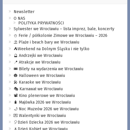
Newsletter
O NAS
POLITYKA PRYWATNOŚCI
Sylwester we Wrocławiu – lista imprez, bale, koncerty
⛄️ Ferie / półkolonie Zimowe we Wrocławiu – 2026
⛱️ Plaże i beach bary we Wrocławiu
⛺️Weekend na Dolnym Śląsku i nie tylko
🔮 Andrzejki we Wrocławiu
📍 Atrakcje we Wrocławiu
🎟️ Bilety na wydarzenia we Wrocławiu
🎃 Halloween we Wrocławiu
🎤 Karaoke we Wrocławiu
🎭 Karnawał we Wrocławiu
📽️ Kino plenerowe we Wrocławiu
🧳 Majówka 2026 we Wrocławiu
🌙 Noc Muzeów 2026 we Wrocławiu
💌 Walentynki we Wrocławiu
🎈Dzień Dziecka 2026 we Wrocławiu
🌷Dzień Kobiet we Wrocławiu