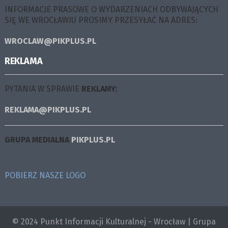
INFORMACJE PRASOWE O WYDARZENIACH ODBYWAJĄCYCH
SIĘ WE WROCŁAWIU PROSIMY PRZESYŁAĆ NA ADRES:
WROCLAW@PIKPLUS.PL
REKLAMA
PYTANIA W SPRAWIE
REKLAMY:
REKLAMA@PIKPLUS.PL
GRUPA MEDIALNA
PIKPLUS.PL
POBIERZ NASZE LOGO
© 2024 Punkt Informacji Kulturalnej - Wrocław | Grupa