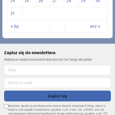
24
25
26
27
28
29
30
31
« lip
wrz »
Zapisz się do newslettera
Najlepsze wydarzenia kulturalne prosto na Twoją skrzynkę!
Zapisz się
Wyrażam zgodę na przetwarzanie moich danych osobowych (imię, adres e-
mail) w celu wysyłki newslettera zgodnie z art. 6 ust. 1 lit. a RODO oraz na
otrzymywanie informacji handlowych drogą elektroniczną zgodnie z art. 172