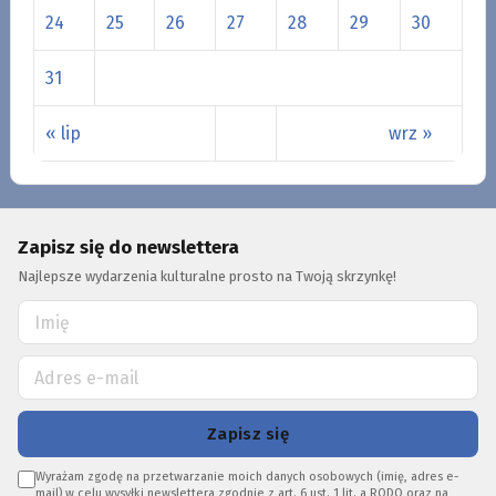
24
25
26
27
28
29
30
31
« lip
wrz »
Zapisz się do newslettera
Najlepsze wydarzenia kulturalne prosto na Twoją skrzynkę!
Zapisz się
Wyrażam zgodę na przetwarzanie moich danych osobowych (imię, adres e-
mail) w celu wysyłki newslettera zgodnie z art. 6 ust. 1 lit. a RODO oraz na