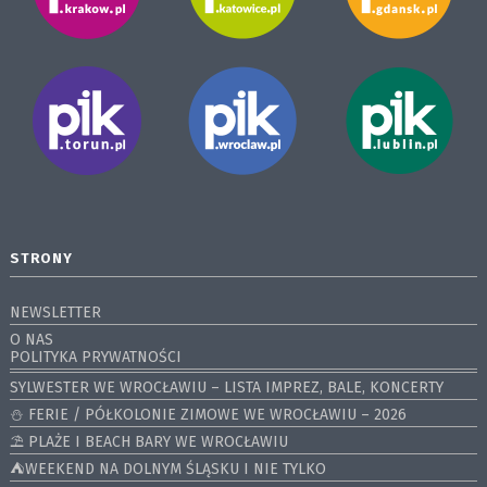
STRONY
NEWSLETTER
O NAS
POLITYKA PRYWATNOŚCI
SYLWESTER WE WROCŁAWIU – LISTA IMPREZ, BALE, KONCERTY
⛄️ FERIE / PÓŁKOLONIE ZIMOWE WE WROCŁAWIU – 2026
⛱️ PLAŻE I BEACH BARY WE WROCŁAWIU
⛺️WEEKEND NA DOLNYM ŚLĄSKU I NIE TYLKO