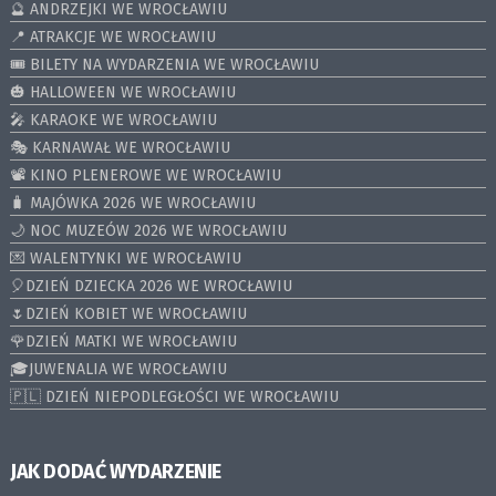
🔮 ANDRZEJKI WE WROCŁAWIU
📍 ATRAKCJE WE WROCŁAWIU
🎟️ BILETY NA WYDARZENIA WE WROCŁAWIU
🎃 HALLOWEEN WE WROCŁAWIU
🎤 KARAOKE WE WROCŁAWIU
🎭 KARNAWAŁ WE WROCŁAWIU
📽️ KINO PLENEROWE WE WROCŁAWIU
🧳 MAJÓWKA 2026 WE WROCŁAWIU
🌙 NOC MUZEÓW 2026 WE WROCŁAWIU
💌 WALENTYNKI WE WROCŁAWIU
🎈DZIEŃ DZIECKA 2026 WE WROCŁAWIU
🌷DZIEŃ KOBIET WE WROCŁAWIU
🌹DZIEŃ MATKI WE WROCŁAWIU
🎓JUWENALIA WE WROCŁAWIU
🇵🇱 DZIEŃ NIEPODLEGŁOŚCI WE WROCŁAWIU
JAK DODAĆ WYDARZENIE