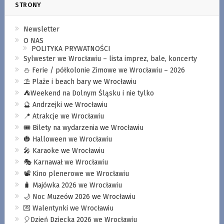
STRONY
Newsletter
O NAS
POLITYKA PRYWATNOŚCI
Sylwester we Wrocławiu – lista imprez, bale, koncerty
⛄️ Ferie / półkolonie Zimowe we Wrocławiu – 2026
⛱️ Plaże i beach bary we Wrocławiu
⛺️Weekend na Dolnym Śląsku i nie tylko
🔮 Andrzejki we Wrocławiu
📍 Atrakcje we Wrocławiu
🎟️ Bilety na wydarzenia we Wrocławiu
🎃 Halloween we Wrocławiu
🎤 Karaoke we Wrocławiu
🎭 Karnawał we Wrocławiu
📽️ Kino plenerowe we Wrocławiu
🧳 Majówka 2026 we Wrocławiu
🌙 Noc Muzeów 2026 we Wrocławiu
💌 Walentynki we Wrocławiu
🎈Dzień Dziecka 2026 we Wrocławiu