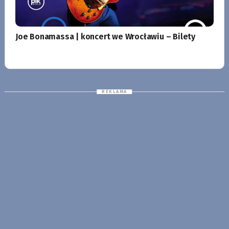
Joe Bonamassa | koncert we Wrocławiu – Bilety