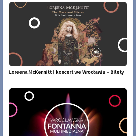
Loreena McKennitt | koncert we Wrocławiu – Bilety