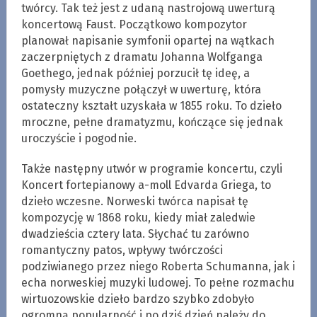
twórcy. Tak też jest z udaną nastrojową uwerturą
koncertową Faust. Początkowo kompozytor
planował napisanie symfonii opartej na wątkach
zaczerpniętych z dramatu Johanna Wolfganga
Goethego, jednak później porzucił tę ideę, a
pomysły muzyczne połączył w uwerturę, która
ostateczny kształt uzyskała w 1855 roku. To dzieło
mroczne, pełne dramatyzmu, kończące się jednak
uroczyście i pogodnie.
Także następny utwór w programie koncertu, czyli
Koncert fortepianowy a-moll Edvarda Griega, to
dzieło wczesne. Norweski twórca napisał tę
kompozycję w 1868 roku, kiedy miał zaledwie
dwadzieścia cztery lata. Słychać tu zarówno
romantyczny patos, wpływy twórczości
podziwianego przez niego Roberta Schumanna, jak i
echa norweskiej muzyki ludowej. To pełne rozmachu
wirtuozowskie dzieło bardzo szybko zdobyło
ogromną popularność i po dziś dzień należy do