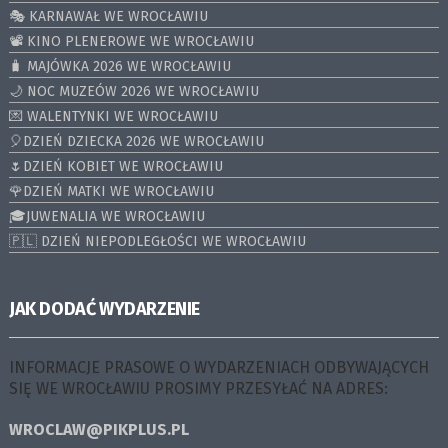
🎭 KARNAWAŁ WE WROCŁAWIU
📽️ KINO PLENEROWE WE WROCŁAWIU
🧳 MAJÓWKA 2026 WE WROCŁAWIU
🌙 NOC MUZEÓW 2026 WE WROCŁAWIU
💌 WALENTYNKI WE WROCŁAWIU
🎈DZIEŃ DZIECKA 2026 WE WROCŁAWIU
🌷DZIEŃ KOBIET WE WROCŁAWIU
🌹DZIEŃ MATKI WE WROCŁAWIU
🎓JUWENALIA WE WROCŁAWIU
🇵🇱 DZIEŃ NIEPODLEGŁOŚCI WE WROCŁAWIU
JAK DODAĆ WYDARZENIE
INFORMACJE PRASOWE O WYDARZENIACH ODBYWAJĄCYCH
SIĘ WE WROCŁAWIU PROSIMY PRZESYŁAĆ NA ADRES:
WROCLAW@PIKPLUS.PL