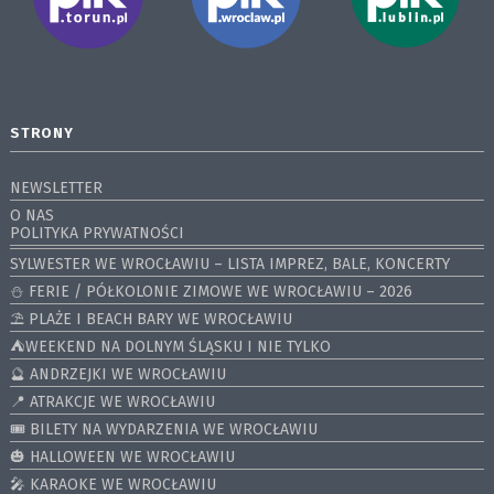
STRONY
NEWSLETTER
O NAS
POLITYKA PRYWATNOŚCI
SYLWESTER WE WROCŁAWIU – LISTA IMPREZ, BALE, KONCERTY
⛄️ FERIE / PÓŁKOLONIE ZIMOWE WE WROCŁAWIU – 2026
⛱️ PLAŻE I BEACH BARY WE WROCŁAWIU
⛺️WEEKEND NA DOLNYM ŚLĄSKU I NIE TYLKO
🔮 ANDRZEJKI WE WROCŁAWIU
📍 ATRAKCJE WE WROCŁAWIU
🎟️ BILETY NA WYDARZENIA WE WROCŁAWIU
🎃 HALLOWEEN WE WROCŁAWIU
🎤 KARAOKE WE WROCŁAWIU