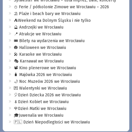
Sylwester we Wrocławiu – lista imprez, bale, koncerty
⛄️ Ferie / półkolonie Zimowe we Wrocławiu – 2026
⛱️ Plaże i beach bary we Wrocławiu
⛺️Weekend na Dolnym Śląsku i nie tylko
🔮 Andrzejki we Wrocławiu
📍 Atrakcje we Wrocławiu
🎟️ Bilety na wydarzenia we Wrocławiu
🎃 Halloween we Wrocławiu
🎤 Karaoke we Wrocławiu
🎭 Karnawał we Wrocławiu
📽️ Kino plenerowe we Wrocławiu
🧳 Majówka 2026 we Wrocławiu
🌙 Noc Muzeów 2026 we Wrocławiu
💌 Walentynki we Wrocławiu
🎈Dzień Dziecka 2026 we Wrocławiu
🌷Dzień Kobiet we Wrocławiu
🌹Dzień Matki we Wrocławiu
🎓Juwenalia we Wrocławiu
🇵🇱 Dzień Niepodległości we Wrocławiu