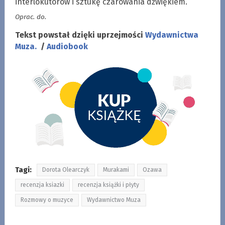
interlokutorów i sztukę czarowania dźwiękiem.
Oprac. do.
Tekst powstał dzięki uprzejmości
Wydawnictwa
Muza.
/
Audiobook
Tagi:
Dorota Olearczyk
Murakami
Ozawa
recenzja ksiazki
recenzja książki i płyty
Rozmowy o muzyce
Wydawnictwo Muza