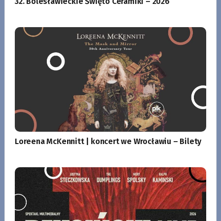
32. Bolesławieckie Święto Ceramiki – 2026
Loreena McKennitt | koncert we Wrocławiu – Bilety