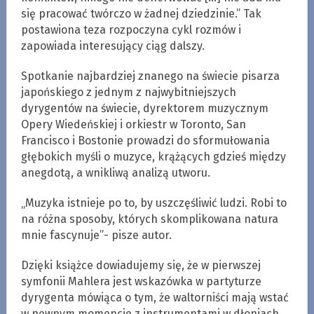
się pracować twórczo w żadnej dziedzinie.” Tak
postawiona teza rozpoczyna cykl rozmów i
zapowiada interesujący ciąg dalszy.
Spotkanie najbardziej znanego na świecie pisarza
japońskiego z jednym z najwybitniejszych
dyrygentów na świecie, dyrektorem muzycznym
Opery Wiedeńskiej i orkiestr w Toronto, San
Francisco i Bostonie prowadzi do sformułowania
głębokich myśli o muzyce, krążących gdzieś między
anegdotą, a wnikliwą analizą utworu.
„Muzyka istnieje po to, by uszczęśliwić ludzi. Robi to
na różna sposoby, których skomplikowana natura
mnie fascynuje”- pisze autor.
Dzięki książce dowiadujemy się, że w pierwszej
symfonii Mahlera jest wskazówka w partyturze
dyrygenta mówiąca o tym, że waltorniści mają wstać
w pewnym momencie z instrumentami w dłoniach.