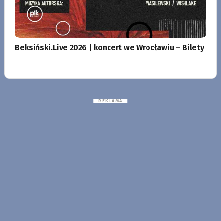
Beksiński.Live 2026 | koncert we Wrocławiu – Bilety