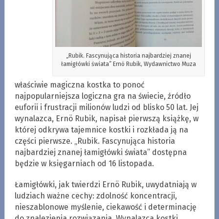
„Rubik. Fascynująca historia najbardziej znanej
łamigłówki świata” Ernö Rubik, Wydawnictwo Muza
właściwie magiczna kostka to ponoć
najpopularniejsza logiczna gra na świecie, źródło
euforii i frustracji milionów ludzi od blisko 50 lat. Jej
wynalazca, Ernö Rubik, napisał pierwszą książkę, w
której odkrywa tajemnice kostki i rozkłada ją na
części pierwsze. „Rubik. Fascynująca historia
najbardziej znanej łamigłówki świata” dostępna
będzie w księgarniach od 16 listopada.
Łamigłówki, jak twierdzi Ernö Rubik, uwydatniają w
ludziach ważne cechy: zdolność koncentracji,
nieszablonowe myślenie, ciekawość i determinację
do znalezienia rozwiązania. Wynalazca kostki