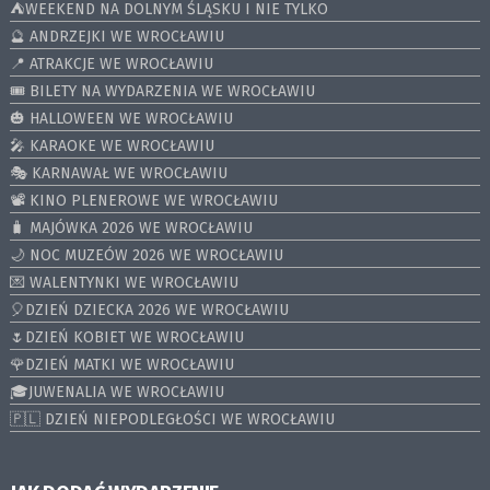
⛺️WEEKEND NA DOLNYM ŚLĄSKU I NIE TYLKO
🔮 ANDRZEJKI WE WROCŁAWIU
📍 ATRAKCJE WE WROCŁAWIU
🎟️ BILETY NA WYDARZENIA WE WROCŁAWIU
🎃 HALLOWEEN WE WROCŁAWIU
🎤 KARAOKE WE WROCŁAWIU
🎭 KARNAWAŁ WE WROCŁAWIU
📽️ KINO PLENEROWE WE WROCŁAWIU
🧳 MAJÓWKA 2026 WE WROCŁAWIU
🌙 NOC MUZEÓW 2026 WE WROCŁAWIU
💌 WALENTYNKI WE WROCŁAWIU
🎈DZIEŃ DZIECKA 2026 WE WROCŁAWIU
🌷DZIEŃ KOBIET WE WROCŁAWIU
🌹DZIEŃ MATKI WE WROCŁAWIU
🎓JUWENALIA WE WROCŁAWIU
🇵🇱 DZIEŃ NIEPODLEGŁOŚCI WE WROCŁAWIU