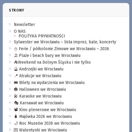
STRONY
Newsletter
O NAS
POLITYKA PRYWATNOŚCI
Sylwester we Wrocławiu – lista imprez, bale, koncerty
⛄️ Ferie / półkolonie Zimowe we Wrocławiu – 2026
⛱️ Plaże i beach bary we Wrocławiu
⛺️Weekend na Dolnym Śląsku i nie tylko
🔮 Andrzejki we Wrocławiu
📍 Atrakcje we Wrocławiu
🎟️ Bilety na wydarzenia we Wrocławiu
🎃 Halloween we Wrocławiu
🎤 Karaoke we Wrocławiu
🎭 Karnawał we Wrocławiu
📽️ Kino plenerowe we Wrocławiu
🧳 Majówka 2026 we Wrocławiu
🌙 Noc Muzeów 2026 we Wrocławiu
💌 Walentynki we Wrocławiu