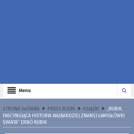
Menu
STRONA GŁÓWNA
PRESS ROOM
KSIĄŻKI
„RUBIK.
FASCYNUJĄCA HISTORIA NAJBARDZIEJ ZNANEJ ŁAMIGŁÓWKI
ŚWIATA” ERNÖ RUBIK