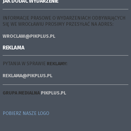
JAK DODAĆ WYDARZENIE
INFORMACJE PRASOWE O WYDARZENIACH ODBYWAJĄCYCH
SIĘ WE WROCŁAWIU PROSIMY PRZESYŁAĆ NA ADRES:
WROCLAW@PIKPLUS.PL
REKLAMA
PYTANIA W SPRAWIE
REKLAMY:
REKLAMA@PIKPLUS.PL
GRUPA MEDIALNA
PIKPLUS.PL
POBIERZ NASZE LOGO