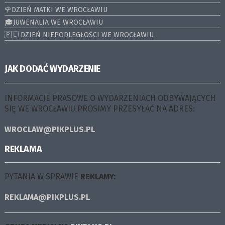
🌹DZIEŃ MATKI WE WROCŁAWIU
🎓JUWENALIA WE WROCŁAWIU
🇵🇱 DZIEŃ NIEPODLEGŁOŚCI WE WROCŁAWIU
JAK DODAĆ WYDARZENIE
INFORMACJE PRASOWE O WYDARZENIACH ODBYWAJĄCYCH
SIĘ WE WROCŁAWIU PROSIMY PRZESYŁAĆ NA ADRES:
WROCLAW@PIKPLUS.PL
REKLAMA
PYTANIA W SPRAWIE
REKLAMY:
REKLAMA@PIKPLUS.PL