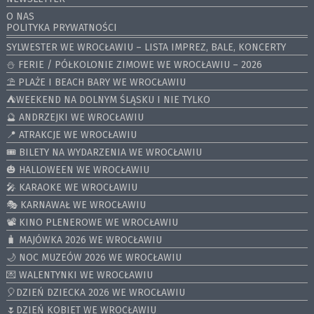
O NAS
POLITYKA PRYWATNOŚCI
SYLWESTER WE WROCŁAWIU – LISTA IMPREZ, BALE, KONCERTY
⛄️ FERIE / PÓŁKOLONIE ZIMOWE WE WROCŁAWIU – 2026
⛱️ PLAŻE I BEACH BARY WE WROCŁAWIU
⛺️WEEKEND NA DOLNYM ŚLĄSKU I NIE TYLKO
🔮 ANDRZEJKI WE WROCŁAWIU
📍 ATRAKCJE WE WROCŁAWIU
🎟️ BILETY NA WYDARZENIA WE WROCŁAWIU
🎃 HALLOWEEN WE WROCŁAWIU
🎤 KARAOKE WE WROCŁAWIU
🎭 KARNAWAŁ WE WROCŁAWIU
📽️ KINO PLENEROWE WE WROCŁAWIU
🧳 MAJÓWKA 2026 WE WROCŁAWIU
🌙 NOC MUZEÓW 2026 WE WROCŁAWIU
💌 WALENTYNKI WE WROCŁAWIU
🎈DZIEŃ DZIECKA 2026 WE WROCŁAWIU
🌷DZIEŃ KOBIET WE WROCŁAWIU