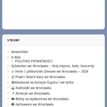
STRONY
Newsletter
O NAS
POLITYKA PRYWATNOŚCI
Sylwester we Wrocławiu – lista imprez, bale, koncerty
⛄️ Ferie / półkolonie Zimowe we Wrocławiu – 2026
⛱️ Plaże i beach bary we Wrocławiu
⛺️Weekend na Dolnym Śląsku i nie tylko
🔮 Andrzejki we Wrocławiu
📍 Atrakcje we Wrocławiu
🎟️ Bilety na wydarzenia we Wrocławiu
🎃 Halloween we Wrocławiu