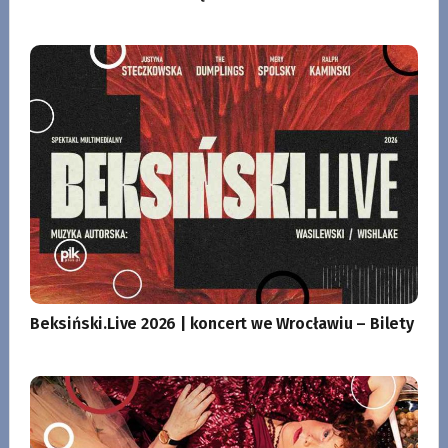
Beksiński.Live 2026 | koncert we Wrocławiu – Bilety