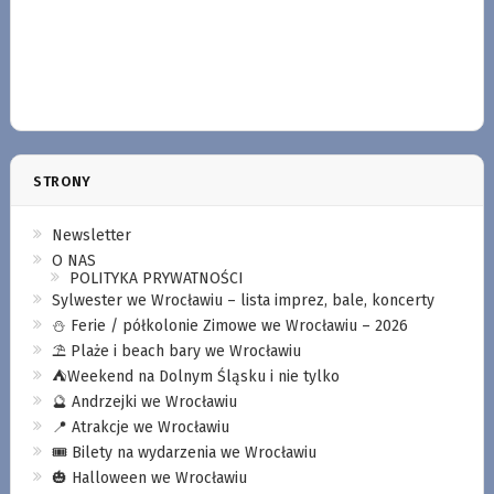
STRONY
Newsletter
O NAS
POLITYKA PRYWATNOŚCI
Sylwester we Wrocławiu – lista imprez, bale, koncerty
⛄️ Ferie / półkolonie Zimowe we Wrocławiu – 2026
⛱️ Plaże i beach bary we Wrocławiu
⛺️Weekend na Dolnym Śląsku i nie tylko
🔮 Andrzejki we Wrocławiu
📍 Atrakcje we Wrocławiu
🎟️ Bilety na wydarzenia we Wrocławiu
🎃 Halloween we Wrocławiu