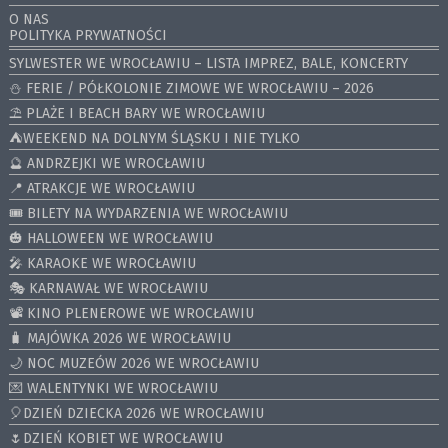
O NAS
POLITYKA PRYWATNOŚCI
SYLWESTER WE WROCŁAWIU – LISTA IMPREZ, BALE, KONCERTY
⛄️ FERIE / PÓŁKOLONIE ZIMOWE WE WROCŁAWIU – 2026
⛱️ PLAŻE I BEACH BARY WE WROCŁAWIU
⛺️WEEKEND NA DOLNYM ŚLĄSKU I NIE TYLKO
🔮 ANDRZEJKI WE WROCŁAWIU
📍 ATRAKCJE WE WROCŁAWIU
🎟️ BILETY NA WYDARZENIA WE WROCŁAWIU
🎃 HALLOWEEN WE WROCŁAWIU
🎤 KARAOKE WE WROCŁAWIU
🎭 KARNAWAŁ WE WROCŁAWIU
📽️ KINO PLENEROWE WE WROCŁAWIU
🧳 MAJÓWKA 2026 WE WROCŁAWIU
🌙 NOC MUZEÓW 2026 WE WROCŁAWIU
💌 WALENTYNKI WE WROCŁAWIU
🎈DZIEŃ DZIECKA 2026 WE WROCŁAWIU
🌷DZIEŃ KOBIET WE WROCŁAWIU