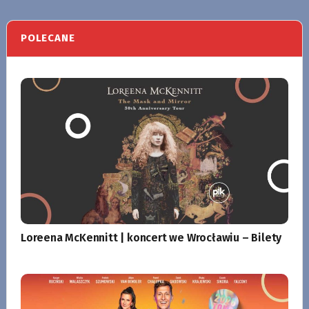
POLECANE
Loreena McKennitt | koncert we Wrocławiu – Bilety