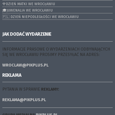
🌹DZIEŃ MATKI WE WROCŁAWIU
🎓JUWENALIA WE WROCŁAWIU
🇵🇱 DZIEŃ NIEPODLEGŁOŚCI WE WROCŁAWIU
JAK DODAĆ WYDARZENIE
INFORMACJE PRASOWE O WYDARZENIACH ODBYWAJĄCYCH
SIĘ WE WROCŁAWIU PROSIMY PRZESYŁAĆ NA ADRES:
WROCLAW@PIKPLUS.PL
REKLAMA
PYTANIA W SPRAWIE
REKLAMY:
REKLAMA@PIKPLUS.PL
GRUPA MEDIALNA
PIKPLUS.PL