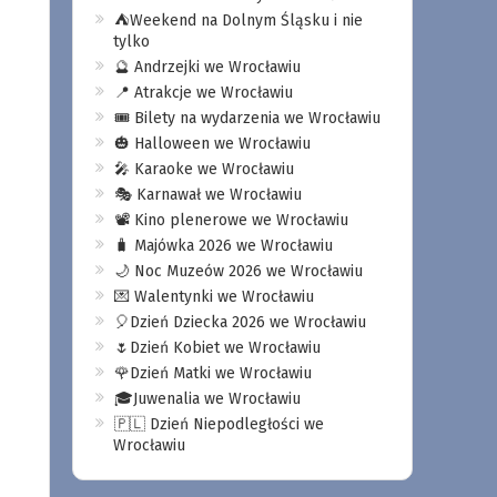
⛺️Weekend na Dolnym Śląsku i nie
tylko
🔮 Andrzejki we Wrocławiu
📍 Atrakcje we Wrocławiu
🎟️ Bilety na wydarzenia we Wrocławiu
🎃 Halloween we Wrocławiu
🎤 Karaoke we Wrocławiu
🎭 Karnawał we Wrocławiu
📽️ Kino plenerowe we Wrocławiu
🧳 Majówka 2026 we Wrocławiu
🌙 Noc Muzeów 2026 we Wrocławiu
💌 Walentynki we Wrocławiu
🎈Dzień Dziecka 2026 we Wrocławiu
🌷Dzień Kobiet we Wrocławiu
🌹Dzień Matki we Wrocławiu
🎓Juwenalia we Wrocławiu
🇵🇱 Dzień Niepodległości we
Wrocławiu