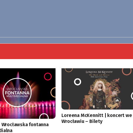
Loreena McKennitt | koncert we
Wrocławiu – Bilety
i Wrocławska fontanna
dialna