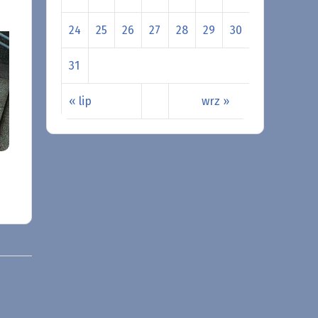
24
25
26
27
28
29
30
31
« lip
wrz »