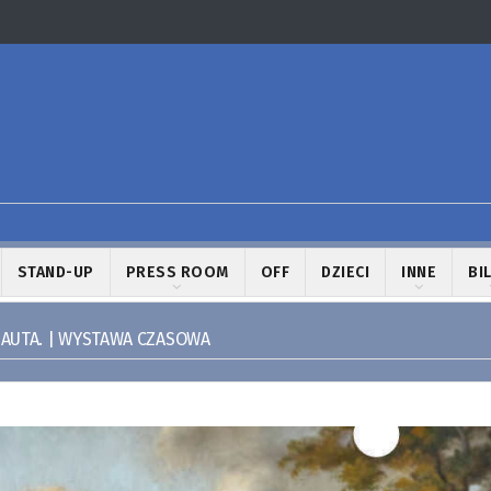
STAND-UP
PRESS ROOM
OFF
DZIECI
INNE
BI
UTA. | WYSTAWA CZASOWA