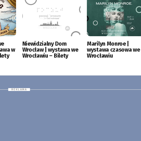
we
Niewidzialny Dom
Marilyn Monroe |
tawa w
Wrocław | wystawa we
wystawa czasowa we
lety
Wrocławiu – Bilety
Wrocławiu