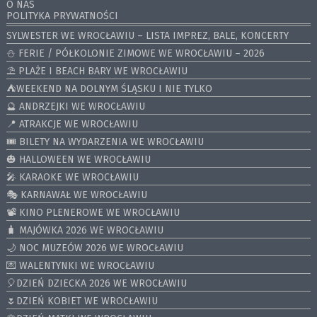
O NAS
POLITYKA PRYWATNOŚCI
SYLWESTER WE WROCŁAWIU – LISTA IMPREZ, BALE, KONCERTY
⛄️ FERIE / PÓŁKOLONIE ZIMOWE WE WROCŁAWIU – 2026
⛱️ PLAŻE I BEACH BARY WE WROCŁAWIU
⛺️WEEKEND NA DOLNYM ŚLĄSKU I NIE TYLKO
🔮 ANDRZEJKI WE WROCŁAWIU
📍 ATRAKCJE WE WROCŁAWIU
🎟️ BILETY NA WYDARZENIA WE WROCŁAWIU
🎃 HALLOWEEN WE WROCŁAWIU
🎤 KARAOKE WE WROCŁAWIU
🎭 KARNAWAŁ WE WROCŁAWIU
📽️ KINO PLENEROWE WE WROCŁAWIU
🧳 MAJÓWKA 2026 WE WROCŁAWIU
🌙 NOC MUZEÓW 2026 WE WROCŁAWIU
💌 WALENTYNKI WE WROCŁAWIU
🎈DZIEŃ DZIECKA 2026 WE WROCŁAWIU
🌷DZIEŃ KOBIET WE WROCŁAWIU