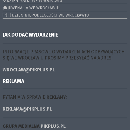
🌹DZIEŃ MATKI WE WROCŁAWIU
🎓JUWENALIA WE WROCŁAWIU
🇵🇱 DZIEŃ NIEPODLEGŁOŚCI WE WROCŁAWIU
JAK DODAĆ WYDARZENIE
INFORMACJE PRASOWE O WYDARZENIACH ODBYWAJĄCYCH
SIĘ WE WROCŁAWIU PROSIMY PRZESYŁAĆ NA ADRES:
WROCLAW@PIKPLUS.PL
REKLAMA
PYTANIA W SPRAWIE
REKLAMY:
REKLAMA@PIKPLUS.PL
GRUPA MEDIALNA
PIKPLUS.PL