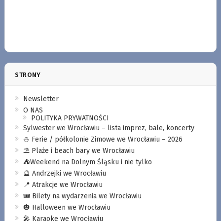
STRONY
Newsletter
O NAS
POLITYKA PRYWATNOŚCI
Sylwester we Wrocławiu – lista imprez, bale, koncerty
⛄️ Ferie / półkolonie Zimowe we Wrocławiu – 2026
⛱️ Plaże i beach bary we Wrocławiu
⛺️Weekend na Dolnym Śląsku i nie tylko
🔮 Andrzejki we Wrocławiu
📍 Atrakcje we Wrocławiu
🎟️ Bilety na wydarzenia we Wrocławiu
🎃 Halloween we Wrocławiu
🎤 Karaoke we Wrocławiu