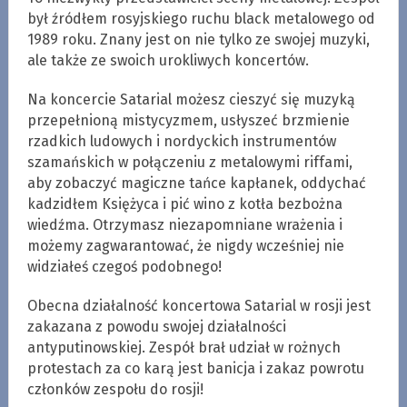
był źródłem rosyjskiego ruchu black metalowego od
1989 roku. Znany jest on nie tylko ze swojej muzyki,
ale także ze swoich urokliwych koncertów.
Na koncercie Satarial możesz cieszyć się muzyką
przepełnioną mistycyzmem, usłyszeć brzmienie
rzadkich ludowych i nordyckich instrumentów
szamańskich w połączeniu z metalowymi riffami,
aby zobaczyć magiczne tańce kapłanek, oddychać
kadzidłem Księżyca i pić wino z kotła bezbożna
wiedźma. Otrzymasz niezapomniane wrażenia i
możemy zagwarantować, że nigdy wcześniej nie
widziałeś czegoś podobnego!
Obecna działalność koncertowa Satarial w rosji jest
zakazana z powodu swojej działalności
antyputinowskiej. Zespół brał udział w rożnych
protestach za co karą jest banicja i zakaz powrotu
członków zespołu do rosji!