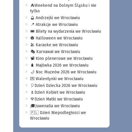
⛺️Weekend na Dolnym Śląsku i nie
tylko
🔮 Andrzejki we Wrocławiu
📍 Atrakcje we Wrocławiu
🎟️ Bilety na wydarzenia we Wrocławiu
🎃 Halloween we Wrocławiu
🎤 Karaoke we Wrocławiu
🎭 Karnawał we Wrocławiu
📽️ Kino plenerowe we Wrocławiu
🧳 Majówka 2026 we Wrocławiu
🌙 Noc Muzeów 2026 we Wrocławiu
💌 Walentynki we Wrocławiu
🎈Dzień Dziecka 2026 we Wrocławiu
🌷Dzień Kobiet we Wrocławiu
🌹Dzień Matki we Wrocławiu
🎓Juwenalia we Wrocławiu
🇵🇱 Dzień Niepodległości we
Wrocławiu