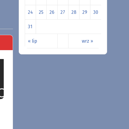
24
25
26
27
28
29
30
31
« lip
wrz »