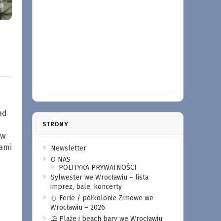
ad
STRONY
 w
cami
Newsletter
O NAS
POLITYKA PRYWATNOŚCI
Sylwester we Wrocławiu – lista
imprez, bale, koncerty
⛄️ Ferie / półkolonie Zimowe we
Wrocławiu – 2026
⛱️ Plaże i beach bary we Wrocławiu