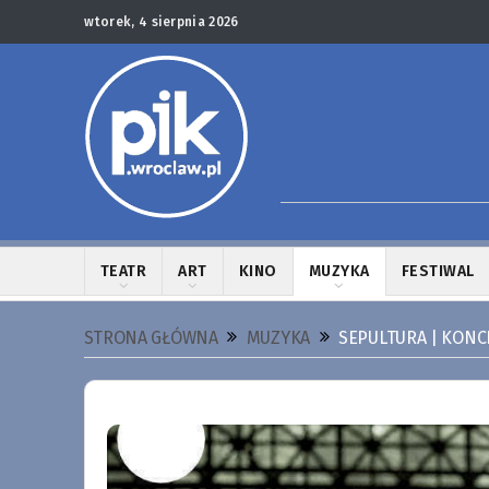
wtorek, 4 sierpnia 2026
TEATR
ART
KINO
MUZYKA
FESTIWAL
STRONA GŁÓWNA
MUZYKA
SEPULTURA | KONC