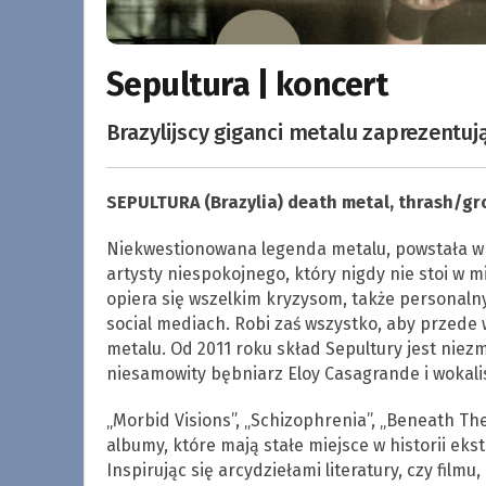
Sepultura | koncert
Brazylijscy giganci metalu zaprezentuj
SEPULTURA (Brazylia) death metal, thrash/gr
Niekwestionowana legenda metalu, powstała w 1
artysty niespokojnego, który nigdy nie stoi w m
opiera się wszelkim kryzysom, także personalnym
social mediach. Robi zaś wszystko, aby przede 
metalu. Od 2011 roku skład Sepultury jest niezmi
niesamowity bębniarz Eloy Casagrande i wokali
„Morbid Visions”, „Schizophrenia”, „Beneath The 
albumy, które mają stałe miejsce w historii ek
Inspirując się arcydziełami literatury, czy film