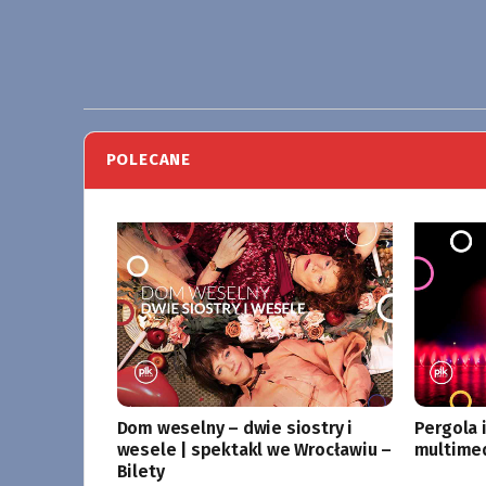
POLECANE
Dom weselny – dwie siostry i
Pergola 
wesele | spektakl we Wrocławiu –
multime
Bilety