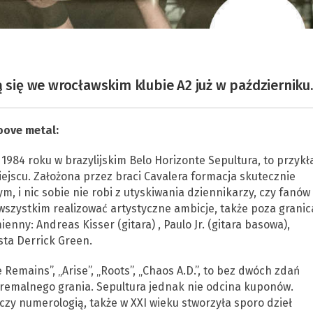
ą się we wrocławskim klubie A2 już w październiku.
oove metal:
984 roku w brazylijskim Belo Horizonte Sepultura, to przykł
iejscu. Założona przez braci Cavalera formacja skutecznie
, i nic sobie nie robi z utyskiwania dziennikarzy, czy fanów
wszystkim realizować artystyczne ambicje, także poza grani
enny: Andreas Kisser (gitara) , Paulo Jr. (gitara basowa),
sta Derrick Green.
Remains”, „Arise”, „Roots”, „Chaos A.D.”, to bez dwóch zdań
stremalnego grania. Sepultura jednak nie odcina kuponów.
u, czy numerologią, także w XXI wieku stworzyła sporo dzieł