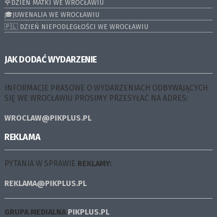
🌹DZIEŃ MATKI WE WROCŁAWIU
🎓JUWENALIA WE WROCŁAWIU
🇵🇱 DZIEŃ NIEPODLEGŁOŚCI WE WROCŁAWIU
JAK DODAĆ WYDARZENIE
INFORMACJE PRASOWE O WYDARZENIACH ODBYWAJĄCYCH
SIĘ WE WROCŁAWIU PROSIMY PRZESYŁAĆ NA ADRES:
WROCLAW@PIKPLUS.PL
REKLAMA
PYTANIA W SPRAWIE
REKLAMY:
REKLAMA@PIKPLUS.PL
GRUPA MEDIALNA
PIKPLUS.PL