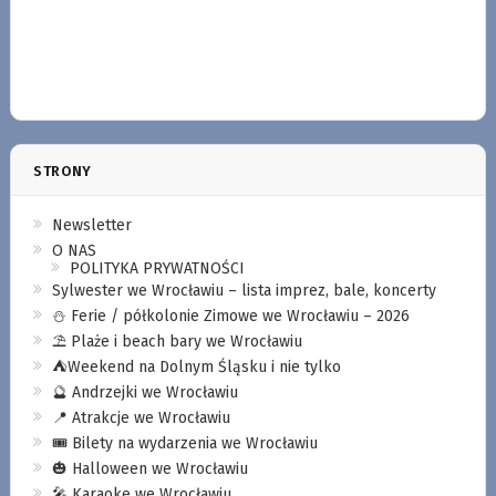
STRONY
Newsletter
O NAS
POLITYKA PRYWATNOŚCI
Sylwester we Wrocławiu – lista imprez, bale, koncerty
⛄️ Ferie / półkolonie Zimowe we Wrocławiu – 2026
⛱️ Plaże i beach bary we Wrocławiu
⛺️Weekend na Dolnym Śląsku i nie tylko
🔮 Andrzejki we Wrocławiu
📍 Atrakcje we Wrocławiu
🎟️ Bilety na wydarzenia we Wrocławiu
🎃 Halloween we Wrocławiu
🎤 Karaoke we Wrocławiu