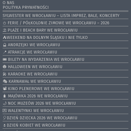
O NAS
POLITYKA PRYWATNOŚCI
SYLWESTER WE WROCŁAWIU – LISTA IMPREZ, BALE, KONCERTY
⛄️ FERIE / PÓŁKOLONIE ZIMOWE WE WROCŁAWIU – 2026
⛱️ PLAŻE I BEACH BARY WE WROCŁAWIU
⛺️WEEKEND NA DOLNYM ŚLĄSKU I NIE TYLKO
🔮 ANDRZEJKI WE WROCŁAWIU
📍 ATRAKCJE WE WROCŁAWIU
🎟️ BILETY NA WYDARZENIA WE WROCŁAWIU
🎃 HALLOWEEN WE WROCŁAWIU
🎤 KARAOKE WE WROCŁAWIU
🎭 KARNAWAŁ WE WROCŁAWIU
📽️ KINO PLENEROWE WE WROCŁAWIU
🧳 MAJÓWKA 2026 WE WROCŁAWIU
🌙 NOC MUZEÓW 2026 WE WROCŁAWIU
💌 WALENTYNKI WE WROCŁAWIU
🎈DZIEŃ DZIECKA 2026 WE WROCŁAWIU
🌷DZIEŃ KOBIET WE WROCŁAWIU