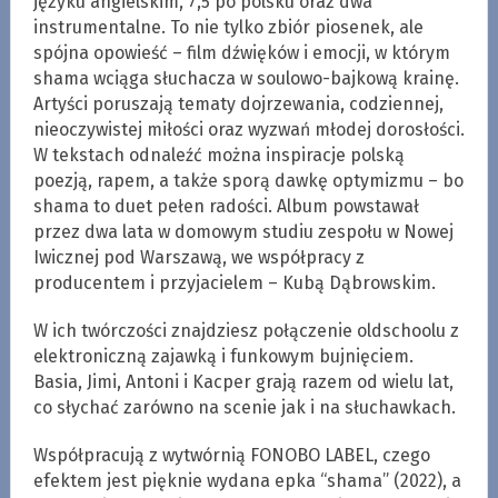
języku angielskim, 7,5 po polsku oraz dwa
instrumentalne. To nie tylko zbiór piosenek, ale
spójna opowieść – film dźwięków i emocji, w którym
shama wciąga słuchacza w soulowo-bajkową krainę.
Artyści poruszają tematy dojrzewania, codziennej,
nieoczywistej miłości oraz wyzwań młodej dorosłości.
W tekstach odnaleźć można inspiracje polską
poezją, rapem, a także sporą dawkę optymizmu – bo
shama to duet pełen radości. Album powstawał
przez dwa lata w domowym studiu zespołu w Nowej
Iwicznej pod Warszawą, we współpracy z
producentem i przyjacielem – Kubą Dąbrowskim.
W ich twórczości znajdziesz połączenie oldschoolu z
elektroniczną zajawką i funkowym bujnięciem.
Basia, Jimi, Antoni i Kacper grają razem od wielu lat,
co słychać zarówno na scenie jak i na słuchawkach.
Współpracują z wytwórnią FONOBO LABEL, czego
efektem jest pięknie wydana epka “shama” (2022), a