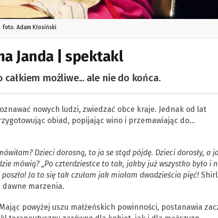
foto. Adam Kłosiński
na Janda | spektakl
 całkiem możliwe... ale nie do końca.
poznawać nowych ludzi, zwiedzać obce kraje. Jednak od lat
rzygotowując obiad, popijając wino i przemawiając do…
mówiłam? Dzieci dorosną, to ja se stąd pójdę. Dzieci dorosły, a ja
zie mówią? „Po czterdziestce to tak, jakby już wszystko było i n
ej poszło! Ja to się tak czułam jak miałam dwadzieścia pięć!
Shir
e dawne marzenia.
 Mając powyżej uszu małżeńskich powinności, postanawia zac