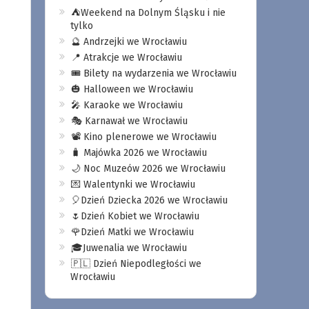
⛺️Weekend na Dolnym Śląsku i nie
tylko
🔮 Andrzejki we Wrocławiu
📍 Atrakcje we Wrocławiu
🎟️ Bilety na wydarzenia we Wrocławiu
🎃 Halloween we Wrocławiu
🎤 Karaoke we Wrocławiu
🎭 Karnawał we Wrocławiu
📽️ Kino plenerowe we Wrocławiu
🧳 Majówka 2026 we Wrocławiu
🌙 Noc Muzeów 2026 we Wrocławiu
💌 Walentynki we Wrocławiu
🎈Dzień Dziecka 2026 we Wrocławiu
🌷Dzień Kobiet we Wrocławiu
🌹Dzień Matki we Wrocławiu
🎓Juwenalia we Wrocławiu
🇵🇱 Dzień Niepodległości we
Wrocławiu