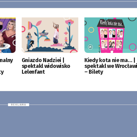
nalny
Gniazdo Nadziei |
Kiedy kota nie ma… |
spektakl widowisko
spektakl we Wrocław
ty
Lelenfant
– Bilety