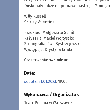
wszystko od nowa. „Shirley Valentine” to spekta
Doskonały także na poprawę nastroju. Mimo gorz
Willy Russell
Shirley Valentine
Przekład: Małgorzata Semil
Reżyseria: Maciej Wojtyszko
Scenografia: Ewa Bystrzejewska
Występuje: Krystyna Janda
Czas trwania:
145 minut
Data:
sobota, 21.01.2023
, 19:00
Wykonawca / Organizator:
Teatr Polonia w Warszawie