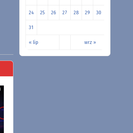
24
25
26
27
28
29
30
31
« lip
wrz »