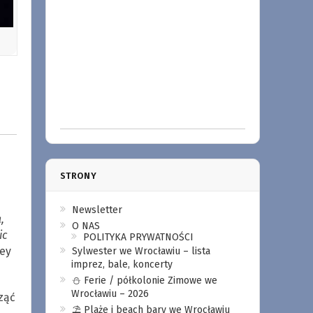
STRONY
Newsletter
,
O NAS
ic
POLITYKA PRYWATNOŚCI
ley
Sylwester we Wrocławiu – lista
imprez, bale, koncerty
⛄️ Ferie / półkolonie Zimowe we
Wrocławiu – 2026
ząć
⛱️ Plaże i beach bary we Wrocławiu