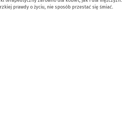
kl terapeutyczny zarówno dla kobiet, jak i dla mężczyzn.
kiej prawdy o życiu, nie sposób przestać się śmiać.