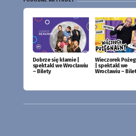
Dobrze się kłamie |
Wieczorek Pożeg
spektakl we Wrocławiu
| spektakl we
– Bilety
Wrocławiu – Bile