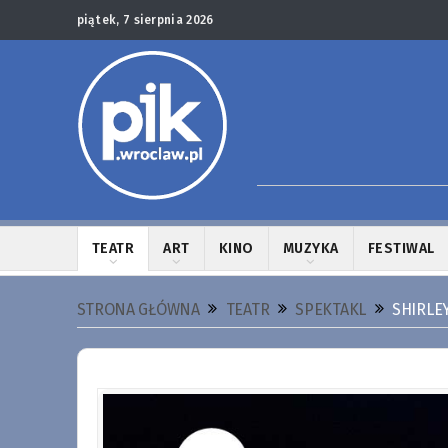
piątek, 7 sierpnia 2026
TEATR
ART
KINO
MUZYKA
FESTIWAL
STRONA GŁÓWNA
TEATR
SPEKTAKL
SHIRLE