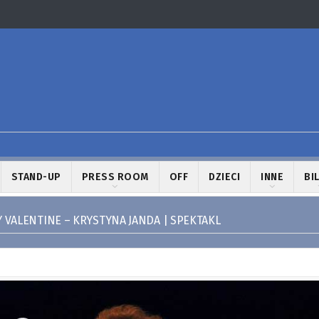
STAND-UP
PRESS ROOM
OFF
DZIECI
INNE
BI
Y VALENTINE – KRYSTYNA JANDA | SPEKTAKL