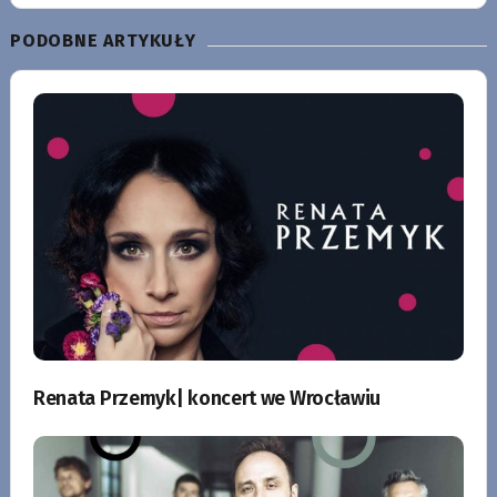
PODOBNE ARTYKUŁY
Renata Przemyk| koncert we Wrocławiu