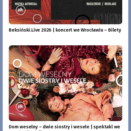
Beksiński.Live 2026 | koncert we Wrocławiu – Bilety
Dom weselny – dwie siostry i wesele | spektakl we