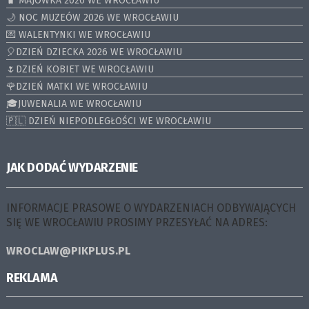
🧳 MAJÓWKA 2026 WE WROCŁAWIU
🌙 NOC MUZEÓW 2026 WE WROCŁAWIU
💌 WALENTYNKI WE WROCŁAWIU
🎈DZIEŃ DZIECKA 2026 WE WROCŁAWIU
🌷DZIEŃ KOBIET WE WROCŁAWIU
🌹DZIEŃ MATKI WE WROCŁAWIU
🎓JUWENALIA WE WROCŁAWIU
🇵🇱 DZIEŃ NIEPODLEGŁOŚCI WE WROCŁAWIU
JAK DODAĆ WYDARZENIE
INFORMACJE PRASOWE O WYDARZENIACH ODBYWAJĄCYCH
SIĘ WE WROCŁAWIU PROSIMY PRZESYŁAĆ NA ADRES:
WROCLAW@PIKPLUS.PL
REKLAMA