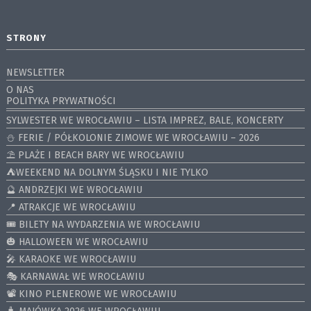
STRONY
NEWSLETTER
O NAS
POLITYKA PRYWATNOŚCI
SYLWESTER WE WROCŁAWIU – LISTA IMPREZ, BALE, KONCERTY
⛄️ FERIE / PÓŁKOLONIE ZIMOWE WE WROCŁAWIU – 2026
⛱️ PLAŻE I BEACH BARY WE WROCŁAWIU
⛺️WEEKEND NA DOLNYM ŚLĄSKU I NIE TYLKO
🔮 ANDRZEJKI WE WROCŁAWIU
📍 ATRAKCJE WE WROCŁAWIU
🎟️ BILETY NA WYDARZENIA WE WROCŁAWIU
🎃 HALLOWEEN WE WROCŁAWIU
🎤 KARAOKE WE WROCŁAWIU
🎭 KARNAWAŁ WE WROCŁAWIU
📽️ KINO PLENEROWE WE WROCŁAWIU