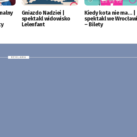
nalny
Gniazdo Nadziei |
Kiedy kota nie ma… |
spektakl widowisko
spektakl we Wrocław
ty
Lelenfant
– Bilety