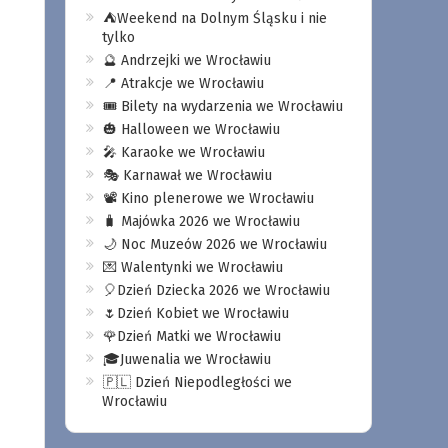
⛺️Weekend na Dolnym Śląsku i nie
tylko
🔮 Andrzejki we Wrocławiu
📍 Atrakcje we Wrocławiu
🎟️ Bilety na wydarzenia we Wrocławiu
🎃 Halloween we Wrocławiu
🎤 Karaoke we Wrocławiu
🎭 Karnawał we Wrocławiu
📽️ Kino plenerowe we Wrocławiu
🧳 Majówka 2026 we Wrocławiu
🌙 Noc Muzeów 2026 we Wrocławiu
💌 Walentynki we Wrocławiu
🎈Dzień Dziecka 2026 we Wrocławiu
🌷Dzień Kobiet we Wrocławiu
🌹Dzień Matki we Wrocławiu
🎓Juwenalia we Wrocławiu
🇵🇱 Dzień Niepodległości we
Wrocławiu