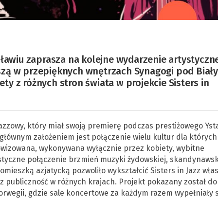
wiu zaprasza na kolejne wydarzenie artystyczn
szą w przepięknych wnętrzach Synagogi pod Biał
y z różnych stron świata w projekcie Sisters in
 jazzowy, który miał swoją premierę podczas prestiżowego Yst
 głównym założeniem jest połączenie wielu kultur dla których
izowana, wykonywana wyłącznie przez kobiety, wybitne
astyczne połączenie brzmień muzyki żydowskiej, skandynawski
omieszką azjatycką pozwoliło wykształcić Sisters in Jazz wła
z publiczność w różnych krajach. Projekt pokazany został do 
 Norwegii, gdzie sale koncertowe za każdym razem wypełniały s