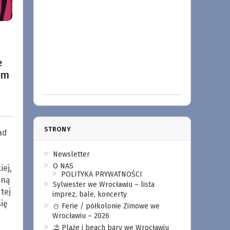
e
ym
STRONY
ad
Newsletter
O NAS
ej,
POLITYKA PRYWATNOŚCI
sną
Sylwester we Wrocławiu – lista
tej
imprez, bale, koncerty
ię
⛄️ Ferie / półkolonie Zimowe we
Wrocławiu – 2026
⛱️ Plaże i beach bary we Wrocławiu