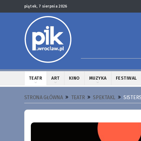
piątek, 7 sierpnia 2026
TEATR
ART
KINO
MUZYKA
FESTIWAL
STRONA GŁÓWNA
TEATR
SPEKTAKL
SISTERS