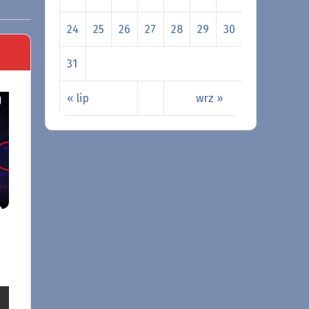
24
25
26
27
28
29
30
31
« lip
wrz »