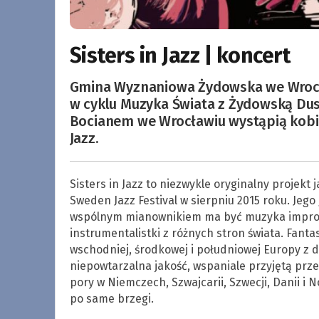
Sisters in Jazz | koncert
Gmina Wyznaniowa Żydowska we Wrocła
w cyklu Muzyka Świata z Żydowską Du
Bocianem we Wrocławiu wystąpią kobiet
Jazz.
Sisters in Jazz to niezwykle oryginalny projekt
Sweden Jazz Festival w sierpniu 2015 roku. Jego
wspólnym mianownikiem ma być muzyka improw
instrumentalistki z różnych stron świata. Fant
wschodniej, środkowej i południowej Europy z d
niepowtarzalna jakość, wspaniale przyjętą prze
pory w Niemczech, Szwajcarii, Szwecji, Danii i
po same brzegi.