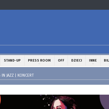
STAND-UP
PRESS ROOM
OFF
DZIECI
INNE
BI
 IN JAZZ | KONCERT