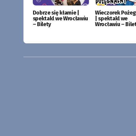
Dobrze się kłamie |
Wieczorek Pożeg
spektakl we Wrocławiu
| spektakl we
– Bilety
Wrocławiu – Bile