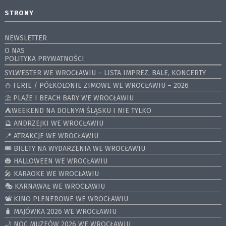
STRONY
NEWSLETTER
O NAS
POLITYKA PRYWATNOŚCI
SYLWESTER WE WROCŁAWIU – LISTA IMPREZ, BALE, KONCERTY
⛄️ FERIE / PÓŁKOLONIE ZIMOWE WE WROCŁAWIU – 2026
⛱️ PLAŻE I BEACH BARY WE WROCŁAWIU
⛺️WEEKEND NA DOLNYM ŚLĄSKU I NIE TYLKO
🔮 ANDRZEJKI WE WROCŁAWIU
📍 ATRAKCJE WE WROCŁAWIU
🎟️ BILETY NA WYDARZENIA WE WROCŁAWIU
🎃 HALLOWEEN WE WROCŁAWIU
🎤 KARAOKE WE WROCŁAWIU
🎭 KARNAWAŁ WE WROCŁAWIU
📽️ KINO PLENEROWE WE WROCŁAWIU
🧳 MAJÓWKA 2026 WE WROCŁAWIU
🌙 NOC MUZEÓW 2026 WE WROCŁAWIU