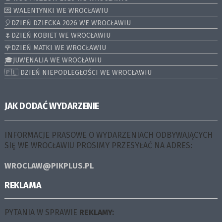
💌 WALENTYNKI WE WROCŁAWIU
🎈DZIEŃ DZIECKA 2026 WE WROCŁAWIU
🌷DZIEŃ KOBIET WE WROCŁAWIU
🌹DZIEŃ MATKI WE WROCŁAWIU
🎓JUWENALIA WE WROCŁAWIU
🇵🇱 DZIEŃ NIEPODLEGŁOŚCI WE WROCŁAWIU
JAK DODAĆ WYDARZENIE
INFORMACJE PRASOWE O WYDARZENIACH ODBYWAJĄCYCH
SIĘ WE WROCŁAWIU PROSIMY PRZESYŁAĆ NA ADRES:
WROCLAW@PIKPLUS.PL
REKLAMA
PYTANIA W SPRAWIE
REKLAMY: