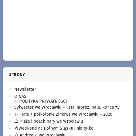
STRONY
Newsletter
O NAS
POLITYKA PRYWATNOŚCI
Sylwester we Wrocławiu – lista imprez, bale, koncerty
⛄️ Ferie / półkolonie Zimowe we Wrocławiu – 2026
⛱️ Plaże i beach bary we Wrocławiu
⛺️Weekend na Dolnym Śląsku i nie tylko
🔮 Andrzejki we Wrocławiu