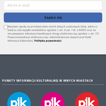
Zapisz się
Wyrażam zgodę na przetwarzanie moich danych osobowych (imię, adres e-
mail) w celu wysyłki newslettera zgodnie z art. 6 ust. 1 lit. a RODO oraz na
otrzymywanie informacji handlowych drogą elektroniczną zgodnie z art. 172
Prawa komunikacji elektronicznej. Administratorem danych jest Punkt
Informacji Kulturalnej.
Polityka prywatności
.
PUNKTY INFORMACJI KULTURALNEJ W INNYCH MIASTACH