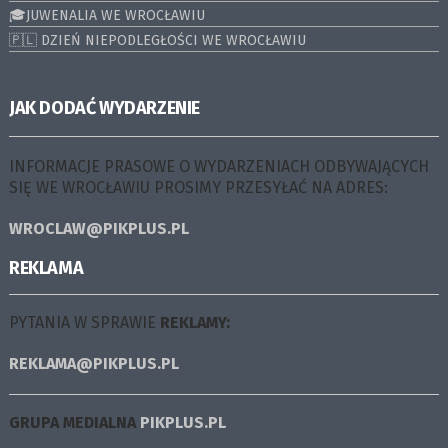
🎓JUWENALIA WE WROCŁAWIU
🇵🇱 DZIEŃ NIEPODLEGŁOŚCI WE WROCŁAWIU
JAK DODAĆ WYDARZENIE
INFORMACJE PRASOWE O WYDARZENIACH ODBYWAJĄCYCH
SIĘ WE WROCŁAWIU PROSIMY PRZESYŁAĆ NA ADRES:
WROCLAW@PIKPLUS.PL
REKLAMA
PYTANIA W SPRAWIE
REKLAMY:
REKLAMA@PIKPLUS.PL
GRUPA MEDIALNA
PIKPLUS.PL