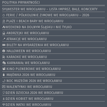
POLITYKA PRYWATNOŚCI
SYLWESTER WE WROCŁAWIU – LISTA IMPREZ, BALE, KONCERTY
⛄️ FERIE / PÓŁKOLONIE ZIMOWE WE WROCŁAWIU – 2026
⛱️ PLAŻE I BEACH BARY WE WROCŁAWIU
⛺️WEEKEND NA DOLNYM ŚLĄSKU I NIE TYLKO
🔮 ANDRZEJKI WE WROCŁAWIU
📍 ATRAKCJE WE WROCŁAWIU
🎟️ BILETY NA WYDARZENIA WE WROCŁAWIU
🎃 HALLOWEEN WE WROCŁAWIU
🎤 KARAOKE WE WROCŁAWIU
🎭 KARNAWAŁ WE WROCŁAWIU
📽️ KINO PLENEROWE WE WROCŁAWIU
🧳 MAJÓWKA 2026 WE WROCŁAWIU
🌙 NOC MUZEÓW 2026 WE WROCŁAWIU
💌 WALENTYNKI WE WROCŁAWIU
🎈DZIEŃ DZIECKA 2026 WE WROCŁAWIU
🌷DZIEŃ KOBIET WE WROCŁAWIU
🌹DZIEŃ MATKI WE WROCŁAWIU