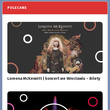
POLECANE
Loreena McKennitt | koncert we Wrocławiu – Bilety