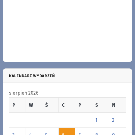
KALENDARZ WYDARZEŃ
sierpień 2026
P
W
Ś
C
P
S
N
1
2