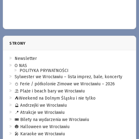
STRONY
Newsletter
O NAS
POLITYKA PRYWATNOŚCI
Sylwester we Wrocławiu – lista imprez, bale, koncerty
⛄️ Ferie / półkolonie Zimowe we Wrocławiu – 2026
⛱️ Plaże i beach bary we Wrocławiu
⛺️Weekend na Dolnym Śląsku i nie tylko
🔮 Andrzejki we Wrocławiu
📍 Atrakcje we Wrocławiu
🎟️ Bilety na wydarzenia we Wrocławiu
🎃 Halloween we Wrocławiu
🎤 Karaoke we Wrocławiu