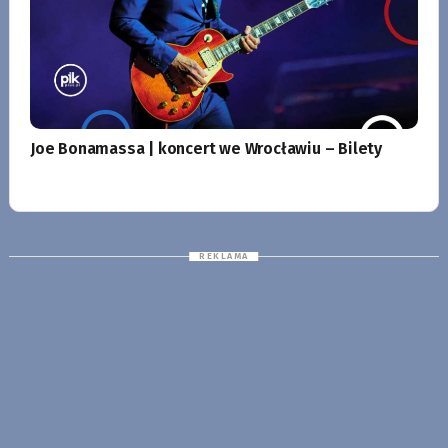
Joe Bonamassa | koncert we Wrocławiu – Bilety