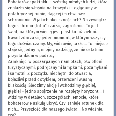
Bohaterów spektaklu – szóstkę młodych ludzi, która
znalazła się właśnie na krawędzi – oglądamy w
pofabrycznej ruinie, dającej im chwilowe
schronienie. W jakich okolicznościach? Na zewnątrz
tego schronu-„loftu” czai się zagrożenie. To jest
świat, na którym więcej jest plastiku niż zieleni.
Nawet zdarza się jeden moment, w którym wszyscy
tego doświadczamy. My, widzowie, także… To miejsce
staje się jednym, miejmy nadzieję, że nie ostatnim
przystankiem w podroży.
Zamknięci w poszarpanych namiotach, oświetleni
turystycznymi, podręcznymi lampkami, pozamykani
i samotni. Z początku niechętni do otwarcia,
bojaźliwi przed dotykiem, przerażeni własną
bliskością. Śledzimy akcję i wchodzimy głębiej,
głębiej – jedno spojrzenie na rozpięty horyzont… I
widzimy w detalach, szczegółach, emocje, które
bohaterowie usiłują ukryć. Czy istnieje ratunek dla
nich… Przyszłość dla naszego świata… No właśnie,
czy?