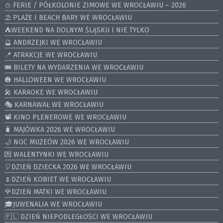
⛄️ FERIE / PÓŁKOLONIE ZIMOWE WE WROCŁAWIU – 2026
⛱️ PLAŻE I BEACH BARY WE WROCŁAWIU
⛺️WEEKEND NA DOLNYM ŚLĄSKU I NIE TYLKO
🔮 ANDRZEJKI WE WROCŁAWIU
📍 ATRAKCJE WE WROCŁAWIU
🎟️ BILETY NA WYDARZENIA WE WROCŁAWIU
🎃 HALLOWEEN WE WROCŁAWIU
🎤 KARAOKE WE WROCŁAWIU
🎭 KARNAWAŁ WE WROCŁAWIU
📽️ KINO PLENEROWE WE WROCŁAWIU
🧳 MAJÓWKA 2026 WE WROCŁAWIU
🌙 NOC MUZEÓW 2026 WE WROCŁAWIU
💌 WALENTYNKI WE WROCŁAWIU
🎈DZIEŃ DZIECKA 2026 WE WROCŁAWIU
🌷DZIEŃ KOBIET WE WROCŁAWIU
🌹DZIEŃ MATKI WE WROCŁAWIU
🎓JUWENALIA WE WROCŁAWIU
🇵🇱 DZIEŃ NIEPODLEGŁOŚCI WE WROCŁAWIU