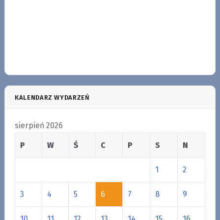
KALENDARZ WYDARZEŃ
sierpień 2026
P
W
Ś
C
P
S
N
1
2
3
4
5
6
7
8
9
10
11
12
13
14
15
16