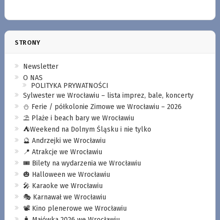
STRONY
Newsletter
O NAS
POLITYKA PRYWATNOŚCI
Sylwester we Wrocławiu – lista imprez, bale, koncerty
⛄️ Ferie / półkolonie Zimowe we Wrocławiu – 2026
⛱️ Plaże i beach bary we Wrocławiu
⛺️Weekend na Dolnym Śląsku i nie tylko
🔮 Andrzejki we Wrocławiu
📍 Atrakcje we Wrocławiu
🎟️ Bilety na wydarzenia we Wrocławiu
🎃 Halloween we Wrocławiu
🎤 Karaoke we Wrocławiu
🎭 Karnawał we Wrocławiu
📽️ Kino plenerowe we Wrocławiu
🧳 Majówka 2026 we Wrocławiu