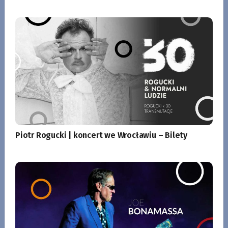
Piotr Rogucki | koncert we Wrocławiu – Bilety