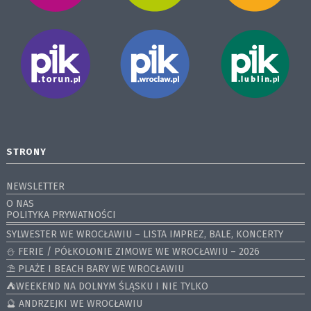
STRONY
NEWSLETTER
O NAS
POLITYKA PRYWATNOŚCI
SYLWESTER WE WROCŁAWIU – LISTA IMPREZ, BALE, KONCERTY
⛄️ FERIE / PÓŁKOLONIE ZIMOWE WE WROCŁAWIU – 2026
⛱️ PLAŻE I BEACH BARY WE WROCŁAWIU
⛺️WEEKEND NA DOLNYM ŚLĄSKU I NIE TYLKO
🔮 ANDRZEJKI WE WROCŁAWIU