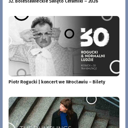
32. Bolesławieckie Święto Ceramiki – 2026
Piotr Rogucki | koncert we Wrocławiu – Bilety