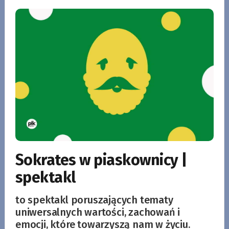
Sokrates w piaskownicy |
spektakl
to spektakl poruszających tematy
uniwersalnych wartości, zachowań i
emocji, które towarzyszą nam w życiu.