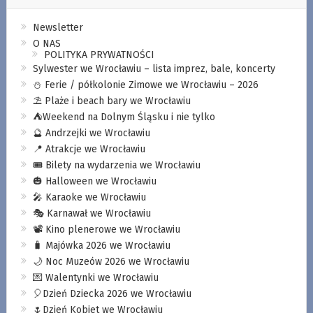
Newsletter
O NAS
POLITYKA PRYWATNOŚCI
Sylwester we Wrocławiu – lista imprez, bale, koncerty
⛄️ Ferie / półkolonie Zimowe we Wrocławiu – 2026
⛱️ Plaże i beach bary we Wrocławiu
⛺️Weekend na Dolnym Śląsku i nie tylko
🔮 Andrzejki we Wrocławiu
📍 Atrakcje we Wrocławiu
🎟️ Bilety na wydarzenia we Wrocławiu
🎃 Halloween we Wrocławiu
🎤 Karaoke we Wrocławiu
🎭 Karnawał we Wrocławiu
📽️ Kino plenerowe we Wrocławiu
🧳 Majówka 2026 we Wrocławiu
🌙 Noc Muzeów 2026 we Wrocławiu
💌 Walentynki we Wrocławiu
🎈Dzień Dziecka 2026 we Wrocławiu
🌷Dzień Kobiet we Wrocławiu