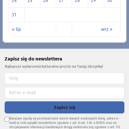
24
25
26
27
28
29
30
31
« lip
wrz »
Zapisz się do newslettera
Najlepsze wydarzenia kulturalne prosto na Twoją skrzynkę!
Zapisz się
Wyrażam zgodę na przetwarzanie moich danych osobowych (imię, adres e-
mail) w celu wysyłki newslettera zgodnie z art. 6 ust. 1 lit. a RODO oraz na
otrzymywanie informacji handlowych drogą elektroniczną zgodnie z art. 172