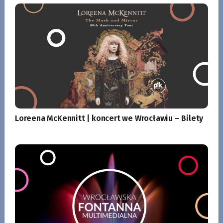
Loreena McKennitt | koncert we Wrocławiu – Bilety