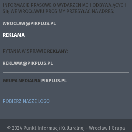
INFORMACJE PRASOWE O WYDARZENIACH ODBYWAJĄCYCH
SIĘ WE WROCŁAWIU PROSIMY PRZESYŁAĆ NA ADRES:
WROCLAW@PIKPLUS.PL
REKLAMA
PYTANIA W SPRAWIE
REKLAMY:
REKLAMA@PIKPLUS.PL
GRUPA MEDIALNA
PIKPLUS.PL
POBIERZ NASZE LOGO
© 2024 Punkt Informacji Kulturalnej - Wrocław | Grupa