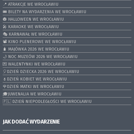
📍 ATRAKCJE WE WROCŁAWIU
🎟️ BILETY NA WYDARZENIA WE WROCŁAWIU
🎃 HALLOWEEN WE WROCŁAWIU
🎤 KARAOKE WE WROCŁAWIU
🎭 KARNAWAŁ WE WROCŁAWIU
📽️ KINO PLENEROWE WE WROCŁAWIU
🧳 MAJÓWKA 2026 WE WROCŁAWIU
🌙 NOC MUZEÓW 2026 WE WROCŁAWIU
💌 WALENTYNKI WE WROCŁAWIU
🎈DZIEŃ DZIECKA 2026 WE WROCŁAWIU
🌷DZIEŃ KOBIET WE WROCŁAWIU
🌹DZIEŃ MATKI WE WROCŁAWIU
🎓JUWENALIA WE WROCŁAWIU
🇵🇱 DZIEŃ NIEPODLEGŁOŚCI WE WROCŁAWIU
JAK DODAĆ WYDARZENIE