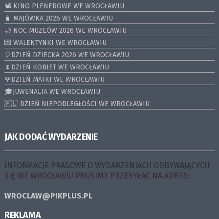
📽️ KINO PLENEROWE WE WROCŁAWIU
🧳 MAJÓWKA 2026 WE WROCŁAWIU
🌙 NOC MUZEÓW 2026 WE WROCŁAWIU
💌 WALENTYNKI WE WROCŁAWIU
🎈DZIEŃ DZIECKA 2026 WE WROCŁAWIU
🌷DZIEŃ KOBIET WE WROCŁAWIU
🌹DZIEŃ MATKI WE WROCŁAWIU
🎓JUWENALIA WE WROCŁAWIU
🇵🇱 DZIEŃ NIEPODLEGŁOŚCI WE WROCŁAWIU
JAK DODAĆ WYDARZENIE
INFORMACJE PRASOWE O WYDARZENIACH ODBYWAJĄCYCH
SIĘ WE WROCŁAWIU PROSIMY PRZESYŁAĆ NA ADRES:
WROCLAW@PIKPLUS.PL
REKLAMA