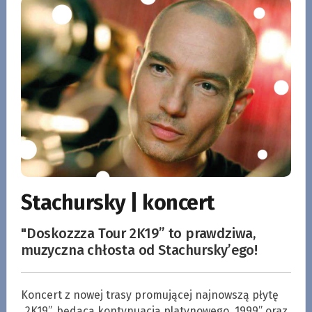
Stachursky | koncert
"Doskozzza Tour 2K19” to prawdziwa,
muzyczna chłosta od Stachursky’ego!
Koncert z nowej trasy promującej najnowszą płytę
„2K19”, będącą kontynuacją platynowego „1999” oraz