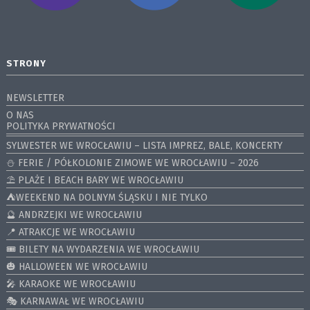
STRONY
NEWSLETTER
O NAS
POLITYKA PRYWATNOŚCI
SYLWESTER WE WROCŁAWIU – LISTA IMPREZ, BALE, KONCERTY
⛄️ FERIE / PÓŁKOLONIE ZIMOWE WE WROCŁAWIU – 2026
⛱️ PLAŻE I BEACH BARY WE WROCŁAWIU
⛺️WEEKEND NA DOLNYM ŚLĄSKU I NIE TYLKO
🔮 ANDRZEJKI WE WROCŁAWIU
📍 ATRAKCJE WE WROCŁAWIU
🎟️ BILETY NA WYDARZENIA WE WROCŁAWIU
🎃 HALLOWEEN WE WROCŁAWIU
🎤 KARAOKE WE WROCŁAWIU
🎭 KARNAWAŁ WE WROCŁAWIU