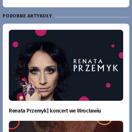
PODOBNE ARTYKUŁY
Renata Przemyk| koncert we Wrocławiu