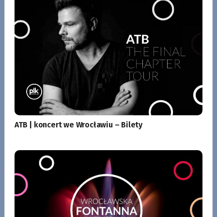
ATB | koncert we Wrocławiu – Bilety