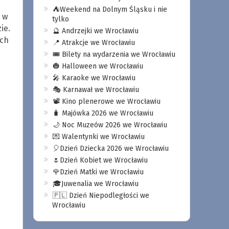
⛺️Weekend na Dolnym Śląsku i nie
 w
tylko
ie.
🔮 Andrzejki we Wrocławiu
ych
📍 Atrakcje we Wrocławiu
🎟️ Bilety na wydarzenia we Wrocławiu
🎃 Halloween we Wrocławiu
🎤 Karaoke we Wrocławiu
🎭 Karnawał we Wrocławiu
📽️ Kino plenerowe we Wrocławiu
🧳 Majówka 2026 we Wrocławiu
🌙 Noc Muzeów 2026 we Wrocławiu
💌 Walentynki we Wrocławiu
🎈Dzień Dziecka 2026 we Wrocławiu
🌷Dzień Kobiet we Wrocławiu
🌹Dzień Matki we Wrocławiu
🎓Juwenalia we Wrocławiu
🇵🇱 Dzień Niepodległości we
Wrocławiu