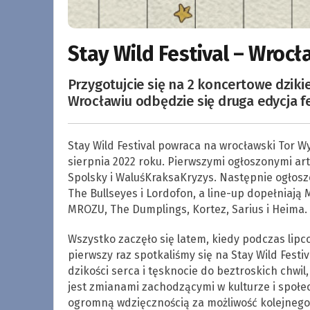
Stay Wild Festival – Wrocł
Przygotujcie się na 2 koncertowe dziki
Wrocławiu odbędzie się druga edycja f
Stay Wild Festival powraca na wrocławski Tor Wy
sierpnia 2022 roku. Pierwszymi ogłoszonymi art
Spolsky i WaluśKraksaKryzys. Następnie ogłosz
The Bullseyes i Lordofon, a line-up dopełniają 
MROZU, The Dumplings, Kortez, Sarius i Heima.
Wszystko zaczęło się latem, kiedy podczas li
pierwszy raz spotkaliśmy się na Stay Wild Festi
dzikości serca i tęsknocie do beztroskich chwil
jest zmianami zachodzącymi w kulturze i społe
ogromną wdzięcznością za możliwość kolejnego 