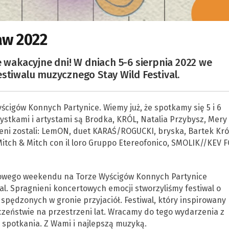
aw 2022
e wakacyjne dni! W dniach 5-6 sierpnia 2022 we
estiwalu muzycznego Stay Wild Festival.
ścigów Konnych Partynice. Wiemy już, że spotkamy się 5 i 6
ystkami i artystami są Brodka, KRÓL, Natalia Przybysz, Mery
eni zostali: LemON, duet KARAŚ/ROGUCKI, bryska, Bartek Król
Mitch & Mitch con il loro Gruppo Etereofonico, SMOLIK//KEV F
pcowego weekendu na Torze Wyścigów Konnych Partynice
val. Spragnieni koncertowych emocji stworzyliśmy festiwal o
, spędzonych w gronie przyjaciół. Festiwal, który inspirowany
czeństwie na przestrzeni lat. Wracamy do tego wydarzenia z
spotkania. Z Wami i najlepszą muzyką.