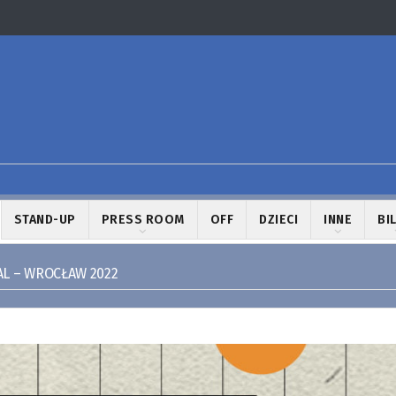
STAND-UP
PRESS ROOM
OFF
DZIECI
INNE
BI
AL – WROCŁAW 2022