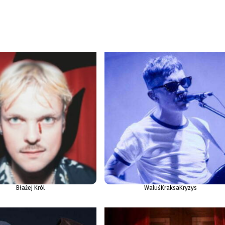
Błażej Król
WaluśKraksaKryzys