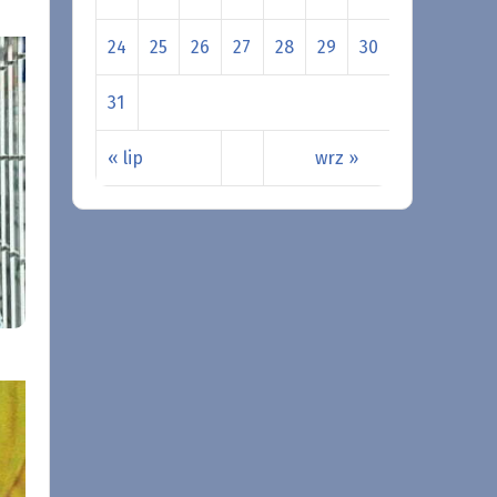
24
25
26
27
28
29
30
31
« lip
wrz »