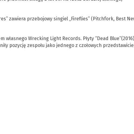
s” zawiera przebojowy singiel „Fireflies” (Pitchfork, Best N
em własnego Wrecking Light Records. Płyty “Dead Blue”(2016)
ocniły pozycję zespołu jako jednego z czołowych przedstawiciel