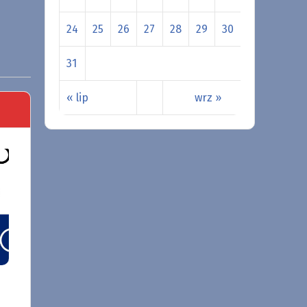
24
25
26
27
28
29
30
31
« lip
wrz »