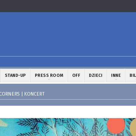
STAND-UP
PRESS ROOM
OFF
DZIECI
INNE
BI
 CORNERS | KONCERT