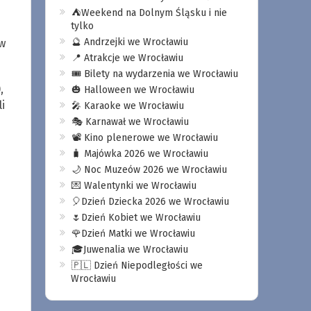
⛺️Weekend na Dolnym Śląsku i nie
tylko
🔮 Andrzejki we Wrocławiu
ew
📍 Atrakcje we Wrocławiu
🎟️ Bilety na wydarzenia we Wrocławiu
,
🎃 Halloween we Wrocławiu
i
🎤 Karaoke we Wrocławiu
🎭 Karnawał we Wrocławiu
📽️ Kino plenerowe we Wrocławiu
🧳 Majówka 2026 we Wrocławiu
🌙 Noc Muzeów 2026 we Wrocławiu
💌 Walentynki we Wrocławiu
🎈Dzień Dziecka 2026 we Wrocławiu
🌷Dzień Kobiet we Wrocławiu
🌹Dzień Matki we Wrocławiu
🎓Juwenalia we Wrocławiu
🇵🇱 Dzień Niepodległości we
Wrocławiu