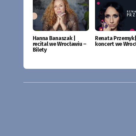
Hanna Banaszak |
Renata Przemyk
recital we Wrocławiu –
koncert we Wroc
Bilety