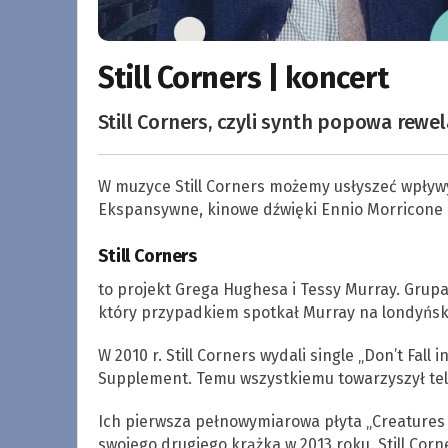
Still Corners | koncert
Still Corners, czyli synth popowa rew
W muzyce Still Corners możemy usłyszeć wpły
Ekspansywne, kinowe dźwięki Ennio Morricone i
Still Corners
to projekt Grega Hughesa i Tessy Murray. Grup
który przypadkiem spotkał Murray na londyńsk
W 2010 r. Still Corners wydali single „Don’t Fall 
Supplement. Temu wszystkiemu towarzyszył tele
Ich pierwsza pełnowymiarowa płyta „Creatures 
swojego drugiego krążka w 2013 roku, Still Corne