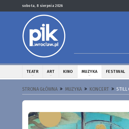
sobota, 8 sierpnia 2026
TEATR
ART
KINO
MUZYKA
FESTIWAL
STRONA GŁÓWNA
MUZYKA
KONCERT
STILL