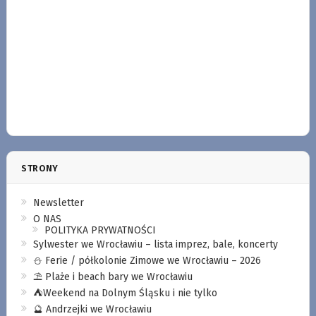
STRONY
Newsletter
O NAS
POLITYKA PRYWATNOŚCI
Sylwester we Wrocławiu – lista imprez, bale, koncerty
⛄️ Ferie / półkolonie Zimowe we Wrocławiu – 2026
⛱️ Plaże i beach bary we Wrocławiu
⛺️Weekend na Dolnym Śląsku i nie tylko
🔮 Andrzejki we Wrocławiu