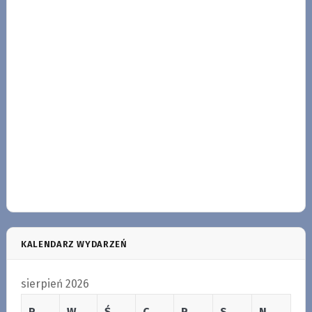
KALENDARZ WYDARZEŃ
sierpień 2026
P
W
Ś
C
P
S
N