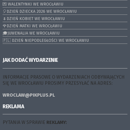
💌 WALENTYNKI WE WROCŁAWIU
🎈DZIEŃ DZIECKA 2026 WE WROCŁAWIU
🌷DZIEŃ KOBIET WE WROCŁAWIU
🌹DZIEŃ MATKI WE WROCŁAWIU
🎓JUWENALIA WE WROCŁAWIU
🇵🇱 DZIEŃ NIEPODLEGŁOŚCI WE WROCŁAWIU
JAK DODAĆ WYDARZENIE
INFORMACJE PRASOWE O WYDARZENIACH ODBYWAJĄCYCH
SIĘ WE WROCŁAWIU PROSIMY PRZESYŁAĆ NA ADRES:
WROCLAW@PIKPLUS.PL
REKLAMA
PYTANIA W SPRAWIE
REKLAMY: