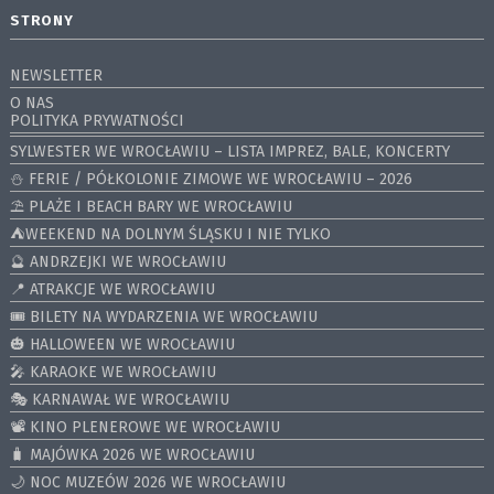
STRONY
NEWSLETTER
O NAS
POLITYKA PRYWATNOŚCI
SYLWESTER WE WROCŁAWIU – LISTA IMPREZ, BALE, KONCERTY
⛄️ FERIE / PÓŁKOLONIE ZIMOWE WE WROCŁAWIU – 2026
⛱️ PLAŻE I BEACH BARY WE WROCŁAWIU
⛺️WEEKEND NA DOLNYM ŚLĄSKU I NIE TYLKO
🔮 ANDRZEJKI WE WROCŁAWIU
📍 ATRAKCJE WE WROCŁAWIU
🎟️ BILETY NA WYDARZENIA WE WROCŁAWIU
🎃 HALLOWEEN WE WROCŁAWIU
🎤 KARAOKE WE WROCŁAWIU
🎭 KARNAWAŁ WE WROCŁAWIU
📽️ KINO PLENEROWE WE WROCŁAWIU
🧳 MAJÓWKA 2026 WE WROCŁAWIU
🌙 NOC MUZEÓW 2026 WE WROCŁAWIU