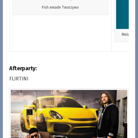
Fish emade Tworzywo
Mela Kote
Afterparty:
FLIRTINI