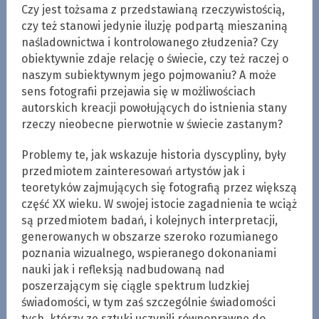
Czy jest tożsama z przedstawianą rzeczywistością,
czy też stanowi jedynie iluzję podpartą mieszaniną
naśladownictwa i kontrolowanego złudzenia? Czy
obiektywnie zdaje relację o świecie, czy też raczej o
naszym subiektywnym jego pojmowaniu? A może
sens fotografii przejawia się w możliwościach
autorskich kreacji powołujących do istnienia stany
rzeczy nieobecne pierwotnie w świecie zastanym?
Problemy te, jak wskazuje historia dyscypliny, były
przedmiotem zainteresowań artystów jak i
teoretyków zajmujących się fotografią przez większą
część XX wieku. W swojej istocie zagadnienia te wciąż
są przedmiotem badań, i kolejnych interpretacji,
generowanych w obszarze szeroko rozumianego
poznania wizualnego, wspieranego dokonaniami
nauki jak i refleksją nadbudowaną nad
poszerzającym się ciągle spektrum ludzkiej
świadomości, w tym zaś szczególnie świadomości
tych, którzy ze sztuki uczynili równoprawne do