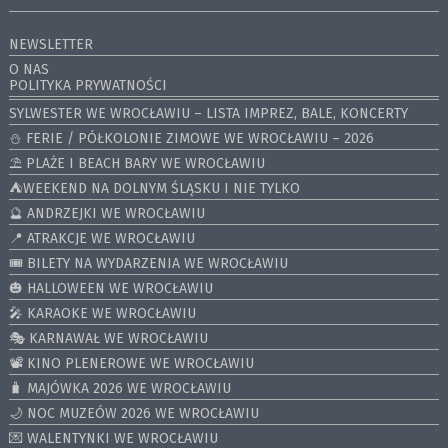
NEWSLETTER
O NAS
POLITYKA PRYWATNOŚCI
SYLWESTER WE WROCŁAWIU – LISTA IMPREZ, BALE, KONCERTY
⛄️ FERIE / PÓŁKOLONIE ZIMOWE WE WROCŁAWIU – 2026
⛱️ PLAŻE I BEACH BARY WE WROCŁAWIU
⛺️WEEKEND NA DOLNYM ŚLĄSKU I NIE TYLKO
🔮 ANDRZEJKI WE WROCŁAWIU
📍 ATRAKCJE WE WROCŁAWIU
🎟️ BILETY NA WYDARZENIA WE WROCŁAWIU
🎃 HALLOWEEN WE WROCŁAWIU
🎤 KARAOKE WE WROCŁAWIU
🎭 KARNAWAŁ WE WROCŁAWIU
📽️ KINO PLENEROWE WE WROCŁAWIU
🧳 MAJÓWKA 2026 WE WROCŁAWIU
🌙 NOC MUZEÓW 2026 WE WROCŁAWIU
💌 WALENTYNKI WE WROCŁAWIU