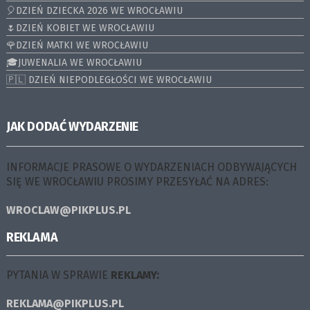
🎈DZIEŃ DZIECKA 2026 WE WROCŁAWIU
🌷DZIEŃ KOBIET WE WROCŁAWIU
🌹DZIEŃ MATKI WE WROCŁAWIU
🎓JUWENALIA WE WROCŁAWIU
🇵🇱 DZIEŃ NIEPODLEGŁOŚCI WE WROCŁAWIU
JAK DODAĆ WYDARZENIE
INFORMACJE PRASOWE O WYDARZENIACH ODBYWAJĄCYCH
SIĘ WE WROCŁAWIU PROSIMY PRZESYŁAĆ NA ADRES:
WROCLAW@PIKPLUS.PL
REKLAMA
PYTANIA W SPRAWIE
REKLAMY:
REKLAMA@PIKPLUS.PL