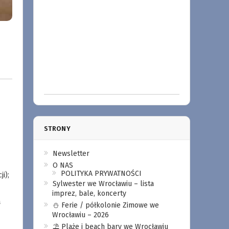
STRONY
Newsletter
O NAS
POLITYKA PRYWATNOŚCI
i);
Sylwester we Wrocławiu – lista
imprez, bale, koncerty
a
⛄️ Ferie / półkolonie Zimowe we
Wrocławiu – 2026
⛱️ Plaże i beach bary we Wrocławiu