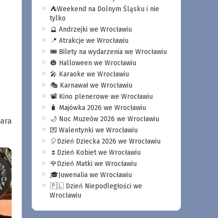
⛺️Weekend na Dolnym Śląsku i nie
tylko
🔮 Andrzejki we Wrocławiu
📍 Atrakcje we Wrocławiu
🎟️ Bilety na wydarzenia we Wrocławiu
🎃 Halloween we Wrocławiu
🎤 Karaoke we Wrocławiu
🎭 Karnawał we Wrocławiu
📽️ Kino plenerowe we Wrocławiu
🧳 Majówka 2026 we Wrocławiu
🌙 Noc Muzeów 2026 we Wrocławiu
para
💌 Walentynki we Wrocławiu
🎈Dzień Dziecka 2026 we Wrocławiu
🌷Dzień Kobiet we Wrocławiu
🌹Dzień Matki we Wrocławiu
🎓Juwenalia we Wrocławiu
🇵🇱 Dzień Niepodległości we
Wrocławiu