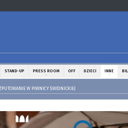
STAND-UP
PRESS ROOM
OFF
DZIECI
INNE
BI
SZPUTOWANIE W PIWNICY ŚWIDNICKIEJ