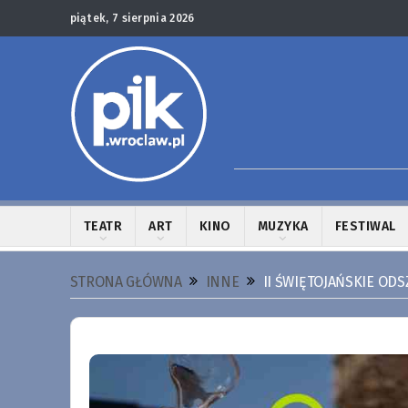
piątek, 7 sierpnia 2026
TEATR
ART
KINO
MUZYKA
FESTIWAL
STRONA GŁÓWNA
INNE
II ŚWIĘTOJAŃSKIE OD