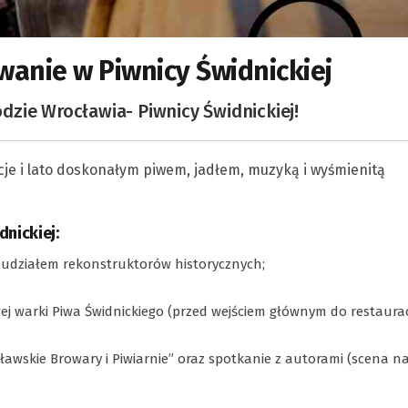
wanie w Piwnicy Świdnickiej
zie Wrocławia- Piwnicy Świdnickiej!
je i lato doskonałym piwem, jadłem, muzyką i wyśmienitą
nickiej:
z udziałem rekonstruktorów historycznych;
j warki Piwa Świdnickiego (przed wejściem głównym do restauracj
ocławskie Browary i Piwiarnie” oraz spotkanie z autorami (scena n