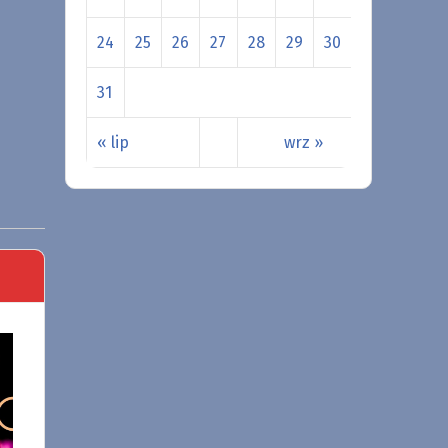
24
25
26
27
28
29
30
31
« lip
wrz »