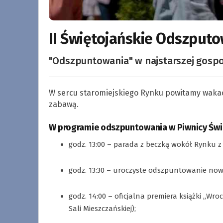
II Świętojańskie Odszputo
"Odszpuntowania" w najstarszej gospod
W sercu staromiejskiego Rynku powitamy wakac
zabawą.
W programie odszpuntowania w Piwnicy Świd
godz. 13:00 – parada z beczką wokół Rynku 
.
godz. 13:30 – uroczyste odszpuntowanie nowe
.
godz. 14:00 – oficjalna premiera książki „Wr
Sali Mieszczańskiej);
.