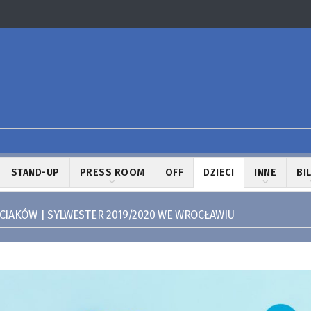
STAND-UP
PRESS ROOM
OFF
DZIECI
INNE
BI
CIAKÓW | SYLWESTER 2019/2020 WE WROCŁAWIU