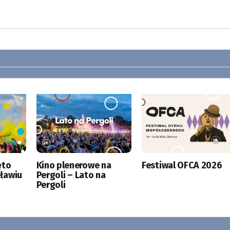
ęto
Kino plenerowe na
Festiwal OFCA 2026
ławiu
Pergoli – Lato na
Pergoli