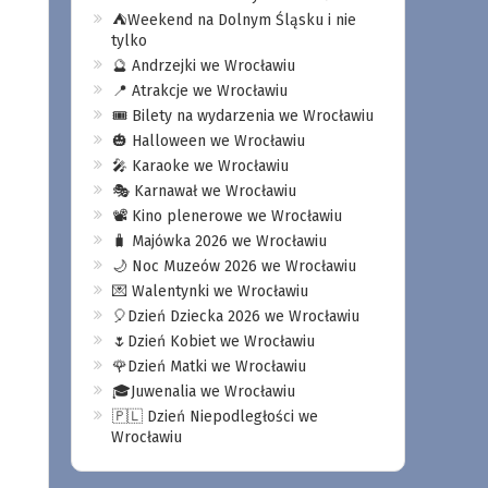
⛺️Weekend na Dolnym Śląsku i nie
tylko
🔮 Andrzejki we Wrocławiu
📍 Atrakcje we Wrocławiu
🎟️ Bilety na wydarzenia we Wrocławiu
🎃 Halloween we Wrocławiu
🎤 Karaoke we Wrocławiu
🎭 Karnawał we Wrocławiu
📽️ Kino plenerowe we Wrocławiu
🧳 Majówka 2026 we Wrocławiu
🌙 Noc Muzeów 2026 we Wrocławiu
💌 Walentynki we Wrocławiu
🎈Dzień Dziecka 2026 we Wrocławiu
🌷Dzień Kobiet we Wrocławiu
🌹Dzień Matki we Wrocławiu
🎓Juwenalia we Wrocławiu
🇵🇱 Dzień Niepodległości we
Wrocławiu