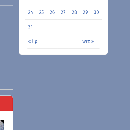
24
25
26
27
28
29
30
31
« lip
wrz »