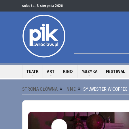
sobota, 8 sierpnia 2026
TEATR
ART
KINO
MUZYKA
FESTIWAL
STRONA GŁÓWNA
INNE
SYLWESTER W COFFEE 