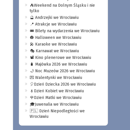
⛺️Weekend na Dolnym Śląsku i nie
tylko
🔮 Andrzejki we Wrocławiu
📍 Atrakcje we Wrocławiu
🎟️ Bilety na wydarzenia we Wrocławiu
🎃 Halloween we Wrocławiu
🎤 Karaoke we Wrocławiu
🎭 Karnawał we Wrocławiu
📽️ Kino plenerowe we Wrocławiu
🧳 Majówka 2026 we Wrocławiu
🌙 Noc Muzeów 2026 we Wrocławiu
💌 Walentynki we Wrocławiu
🎈Dzień Dziecka 2026 we Wrocławiu
🌷Dzień Kobiet we Wrocławiu
🌹Dzień Matki we Wrocławiu
🎓Juwenalia we Wrocławiu
🇵🇱 Dzień Niepodległości we
Wrocławiu