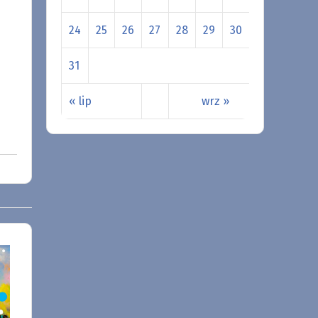
24
25
26
27
28
29
30
31
« lip
wrz »