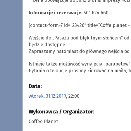
**cena obowiązuje do 30.12 w dniu imprezy 40zł
Informacje i rezerwacje:
501 624 660
[contact-form-7 id=”23426″ title=”Coffe planet –
Wejście do „Pasażu pod błękitnym słońcem” od ul
będzie dostępne.
Zapraszamy natomiast do głównego wejścia od 
Istnieje także możliwość wynajęcia „parapetów”
Pytania o te opcje prosimy kierować na maila, t
Data:
wtorek, 31.12.2019
, 22:00
Wykonawca / Organizator:
Coffee Planet