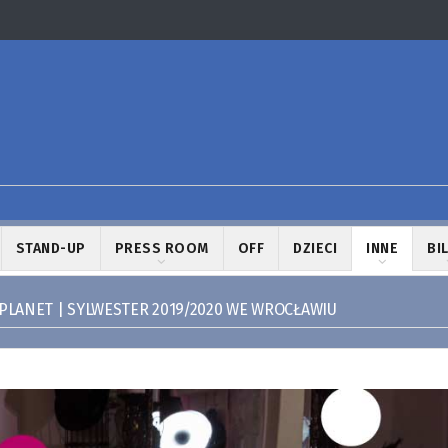
STAND-UP
PRESS ROOM
OFF
DZIECI
INNE
BI
PLANET | SYLWESTER 2019/2020 WE WROCŁAWIU