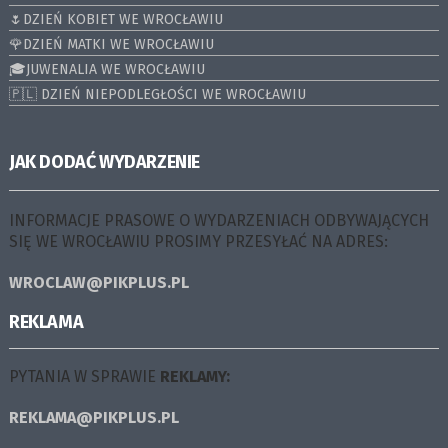
🌷DZIEŃ KOBIET WE WROCŁAWIU
🌹DZIEŃ MATKI WE WROCŁAWIU
🎓JUWENALIA WE WROCŁAWIU
🇵🇱 DZIEŃ NIEPODLEGŁOŚCI WE WROCŁAWIU
JAK DODAĆ WYDARZENIE
INFORMACJE PRASOWE O WYDARZENIACH ODBYWAJĄCYCH
SIĘ WE WROCŁAWIU PROSIMY PRZESYŁAĆ NA ADRES:
WROCLAW@PIKPLUS.PL
REKLAMA
PYTANIA W SPRAWIE
REKLAMY:
REKLAMA@PIKPLUS.PL