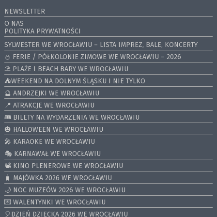
NEWSLETTER
O NAS
POLITYKA PRYWATNOŚCI
SYLWESTER WE WROCŁAWIU – LISTA IMPREZ, BALE, KONCERTY
⛄️ FERIE / PÓŁKOLONIE ZIMOWE WE WROCŁAWIU – 2026
⛱️ PLAŻE I BEACH BARY WE WROCŁAWIU
⛺️WEEKEND NA DOLNYM ŚLĄSKU I NIE TYLKO
🔮 ANDRZEJKI WE WROCŁAWIU
📍 ATRAKCJE WE WROCŁAWIU
🎟️ BILETY NA WYDARZENIA WE WROCŁAWIU
🎃 HALLOWEEN WE WROCŁAWIU
🎤 KARAOKE WE WROCŁAWIU
🎭 KARNAWAŁ WE WROCŁAWIU
📽️ KINO PLENEROWE WE WROCŁAWIU
🧳 MAJÓWKA 2026 WE WROCŁAWIU
🌙 NOC MUZEÓW 2026 WE WROCŁAWIU
💌 WALENTYNKI WE WROCŁAWIU
🎈DZIEŃ DZIECKA 2026 WE WROCŁAWIU