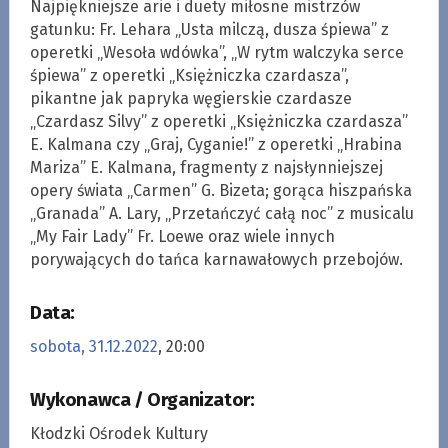
Najpiękniejsze arie i duety miłosne mistrzów
gatunku: Fr. Lehara „Usta milczą, dusza śpiewa” z
operetki „Wesoła wdówka”, „W rytm walczyka serce
śpiewa” z operetki „Księżniczka czardasza”,
pikantne jak papryka węgierskie czardasze
„Czardasz Silvy” z operetki „Księżniczka czardasza”
E. Kalmana czy „Graj, Cyganie!” z operetki „Hrabina
Mariza” E. Kalmana, fragmenty z najsłynniejszej
opery świata „Carmen” G. Bizeta; gorąca hiszpańska
„Granada” A. Lary, „Przetańczyć całą noc” z musicalu
„My Fair Lady” Fr. Loewe oraz wiele innych
porywających do tańca karnawałowych przebojów.
Data:
sobota, 31.12.2022
, 20:00
Wykonawca / Organizator:
Kłodzki Ośrodek Kultury