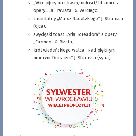
„Więc pijmy na chwałę miłości/Libiamo” z
opery „La Traviata” G. Verdiego,
triumfalny „Marsz Radetzkiego” J. Straussa
(ojca),
zwycięski toast „Aria Toreadora” z opery
„Carmen” G. Bizeta,
król wiedeńskiego walca „Nad pięknym
modrym Dunajem” J. Straussa (syna).