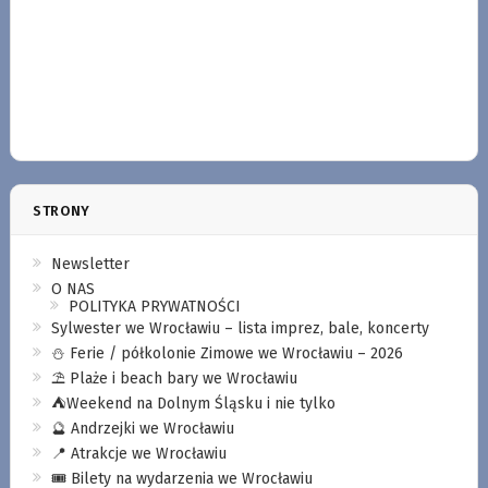
STRONY
Newsletter
O NAS
POLITYKA PRYWATNOŚCI
Sylwester we Wrocławiu – lista imprez, bale, koncerty
⛄️ Ferie / półkolonie Zimowe we Wrocławiu – 2026
⛱️ Plaże i beach bary we Wrocławiu
⛺️Weekend na Dolnym Śląsku i nie tylko
🔮 Andrzejki we Wrocławiu
📍 Atrakcje we Wrocławiu
🎟️ Bilety na wydarzenia we Wrocławiu