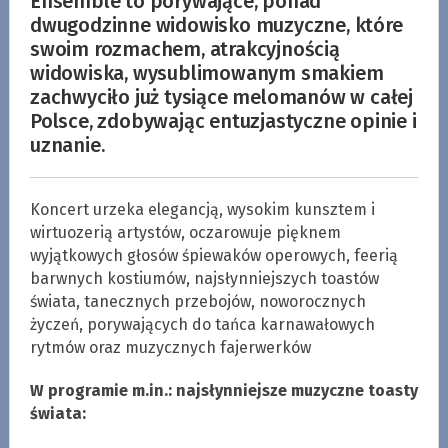
Ensemble to porywające, ponad
dwugodzinne widowisko muzyczne, które
swoim rozmachem, atrakcyjnością
widowiska, wysublimowanym smakiem
zachwyciło już tysiące melomanów w całej
Polsce, zdobywając entuzjastyczne opinie i
uznanie.
Koncert urzeka elegancją, wysokim kunsztem i
wirtuozerią artystów, oczarowuje pięknem
wyjątkowych głosów śpiewaków operowych, feerią
barwnych kostiumów, najsłynniejszych toastów
świata, tanecznych przebojów, noworocznych
życzeń, porywających do tańca karnawałowych
rytmów oraz muzycznych fajerwerków
W programie m.in.: najsłynniejsze muzyczne toasty
świata: