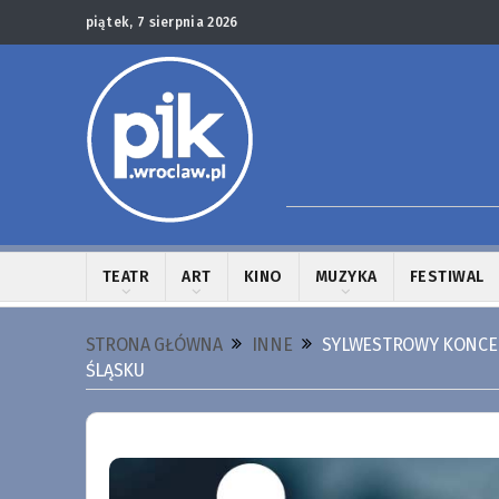
piątek, 7 sierpnia 2026
TEATR
ART
KINO
MUZYKA
FESTIWAL
STRONA GŁÓWNA
INNE
SYLWESTROWY KONCERT
ŚLĄSKU