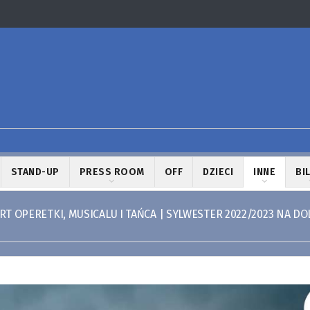
STAND-UP
PRESS ROOM
OFF
DZIECI
INNE
BI
 OPERETKI, MUSICALU I TAŃCA | SYLWESTER 2022/2023 NA D