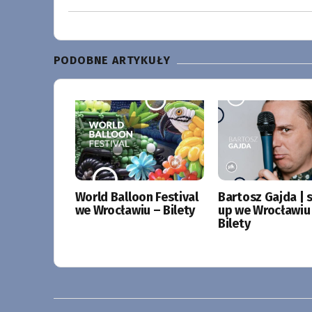
PODOBNE ARTYKUŁY
World Balloon Festival
Bartosz Gajda | 
we Wrocławiu – Bilety
up we Wrocławiu
Bilety