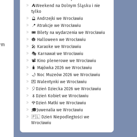
⛺️Weekend na Dolnym Śląsku i nie
tylko
🔮 Andrzejki we Wrocławiu
📍 Atrakcje we Wrocławiu
🎟️ Bilety na wydarzenia we Wrocławiu
🎃 Halloween we Wrocławiu
ym
🎤 Karaoke we Wrocławiu
🎭 Karnawał we Wrocławiu
📽️ Kino plenerowe we Wrocławiu
🧳 Majówka 2026 we Wrocławiu
🌙 Noc Muzeów 2026 we Wrocławiu
💌 Walentynki we Wrocławiu
🎈Dzień Dziecka 2026 we Wrocławiu
🌷Dzień Kobiet we Wrocławiu
🌹Dzień Matki we Wrocławiu
🎓Juwenalia we Wrocławiu
🇵🇱 Dzień Niepodległości we
Wrocławiu