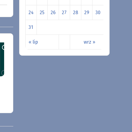
24
25
26
27
28
29
30
31
« lip
wrz »