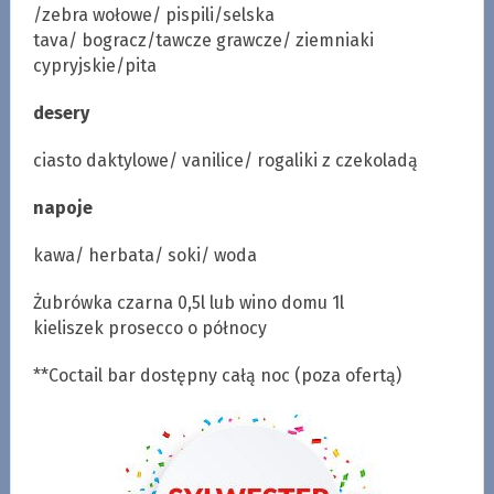
/zebra wołowe/ pispili/selska
tava/ bogracz/tawcze grawcze/ ziemniaki
cypryjskie/pita
desery
ciasto daktylowe/ vanilice/ rogaliki z czekoladą
napoje
kawa/ herbata/ soki/ woda
Żubrówka czarna 0,5l lub wino domu 1l
kieliszek prosecco o północy
**Coctail bar dostępny całą noc (poza ofertą)