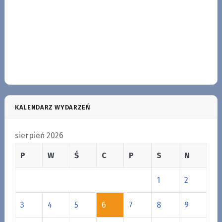
KALENDARZ WYDARZEŃ
sierpień 2026
P
W
Ś
C
P
S
N
1
2
3
4
5
6
7
8
9