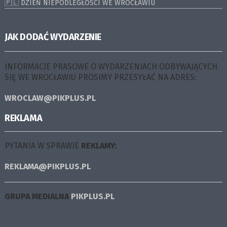
🇵🇱 DZIEŃ NIEPODLEGŁOŚCI WE WROCŁAWIU
JAK DODAĆ WYDARZENIE
INFORMACJE PRASOWE O WYDARZENIACH ODBYWAJĄCYCH
SIĘ WE WROCŁAWIU PROSIMY PRZESYŁAĆ NA ADRES:
WROCLAW@PIKPLUS.PL
REKLAMA
PYTANIA W SPRAWIE
REKLAMY:
REKLAMA@PIKPLUS.PL
GRUPA MEDIALNA
PIKPLUS.PL