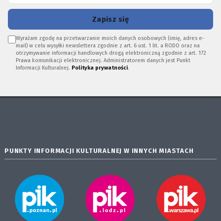
Zapisz się
Wyrażam zgodę na przetwarzanie moich danych osobowych (imię, adres e-
mail) w celu wysyłki newslettera zgodnie z art. 6 ust. 1 lit. a RODO oraz na
otrzymywanie informacji handlowych drogą elektroniczną zgodnie z art. 172
Prawa komunikacji elektronicznej. Administratorem danych jest Punkt
Informacji Kulturalnej.
Polityka prywatności
.
PUNKTY INFORMACJI KULTURALNEJ W INNYCH MIASTACH