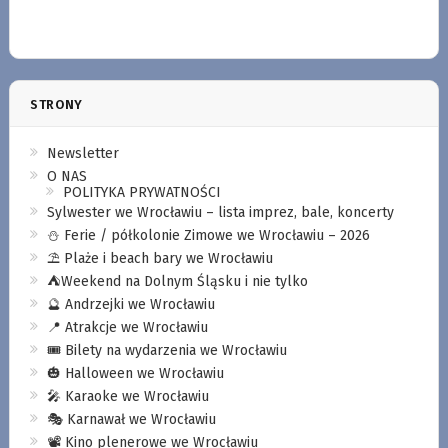
STRONY
Newsletter
O NAS
POLITYKA PRYWATNOŚCI
Sylwester we Wrocławiu – lista imprez, bale, koncerty
⛄️ Ferie / półkolonie Zimowe we Wrocławiu – 2026
⛱️ Plaże i beach bary we Wrocławiu
⛺️Weekend na Dolnym Śląsku i nie tylko
🔮 Andrzejki we Wrocławiu
📍 Atrakcje we Wrocławiu
🎟️ Bilety na wydarzenia we Wrocławiu
🎃 Halloween we Wrocławiu
🎤 Karaoke we Wrocławiu
🎭 Karnawał we Wrocławiu
📽️ Kino plenerowe we Wrocławiu