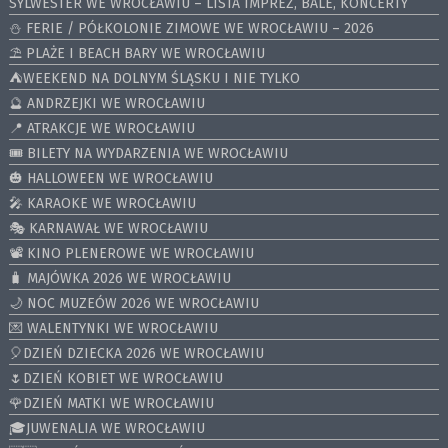
SYLWESTER WE WROCŁAWIU – LISTA IMPREZ, BALE, KONCERTY
⛄️ FERIE / PÓŁKOLONIE ZIMOWE WE WROCŁAWIU – 2026
⛱️ PLAŻE I BEACH BARY WE WROCŁAWIU
⛺️WEEKEND NA DOLNYM ŚLĄSKU I NIE TYLKO
🔮 ANDRZEJKI WE WROCŁAWIU
📍 ATRAKCJE WE WROCŁAWIU
🎟️ BILETY NA WYDARZENIA WE WROCŁAWIU
🎃 HALLOWEEN WE WROCŁAWIU
🎤 KARAOKE WE WROCŁAWIU
🎭 KARNAWAŁ WE WROCŁAWIU
📽️ KINO PLENEROWE WE WROCŁAWIU
🧳 MAJÓWKA 2026 WE WROCŁAWIU
🌙 NOC MUZEÓW 2026 WE WROCŁAWIU
💌 WALENTYNKI WE WROCŁAWIU
🎈DZIEŃ DZIECKA 2026 WE WROCŁAWIU
🌷DZIEŃ KOBIET WE WROCŁAWIU
🌹DZIEŃ MATKI WE WROCŁAWIU
🎓JUWENALIA WE WROCŁAWIU