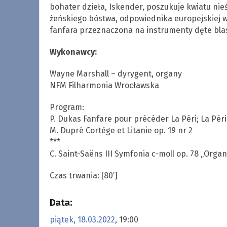
bohater dzieła, Iskender, poszukuje kwiatu nieś
żeńskiego bóstwa, odpowiednika europejskiej w
fanfara przeznaczona na instrumenty dęte blas
Wykonawcy:
Wayne Marshall – dyrygent, organy
NFM Filharmonia Wrocławska
Program:
P. Dukas Fanfare pour précéder La Péri; La Pér
M. Dupré Cortège et Litanie op. 19 nr 2
***
C. Saint-Saëns III Symfonia c-moll op. 78 „Orga
Czas trwania: [80′]
Data:
piątek, 18.03.2022
, 19:00