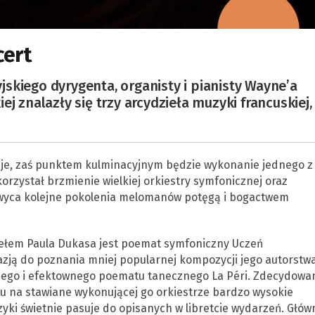
cert
skiego dyrygenta, organisty i pianisty Wayne’a
j znalazły się trzy arcydzieła muzyki francuskiej,
je, zaś punktem kulminacyjnym będzie wykonanie jednego z
rzystał brzmienie wielkiej orkiestry symfonicznej oraz
hwyca kolejne pokolenia melomanów potęgą i bogactwem
ełem Paula Dukasa jest poemat symfoniczny Uczeń
zją do poznania mniej popularnej kompozycji jego autorstwa
wnego i efektownego poematu tanecznego La Péri. Zdecydowa
du na stawiane wykonującej go orkiestrze bardzo wysokie
ki świetnie pasuje do opisanych w libretcie wydarzeń. Głów