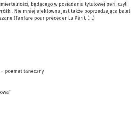
miertelności, będącego w posiadaniu tytułowej peri, czyli
różki. Nie mniej efektowna jest także poprzedzająca balet
zane (Fanfare pour précéder La Péri). (…)
i – poemat taneczny
nowa”