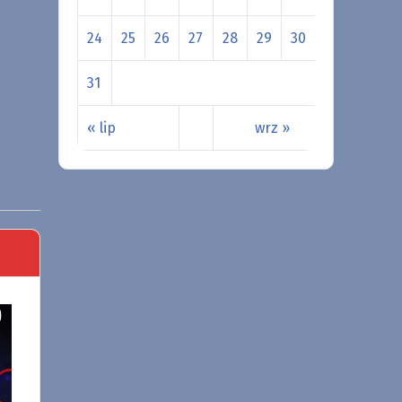
24
25
26
27
28
29
30
31
« lip
wrz »