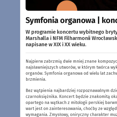
Symfonia organowa | kon
W programie koncertu wybitnego brytyj
Marshalla i NFM Filharmonii Wrocławskie
napisane w XIX i XX wieku.
Najpierw zabrzmią dwie mniej znane kompozyc
najsławniejszych utworów, w którym twórca wyko
organów. Symfonia organowa od wielu lat zac
brzmienia.
Bez wątpienia najbardziej rozpoznawalnym dzi
czarnoksiężnika. Koncert będzie znakomitą oka
opartego na wątkach z mitologii perskiej bar
wart jest on zainteresowania, choćby ze wzglę
wymagania. Zmysłowy, oniryczny charakter muzy