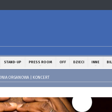
STAND-UP
PRESS ROOM
OFF
DZIECI
INNE
BI
ONIA ORGANOWA | KONCERT