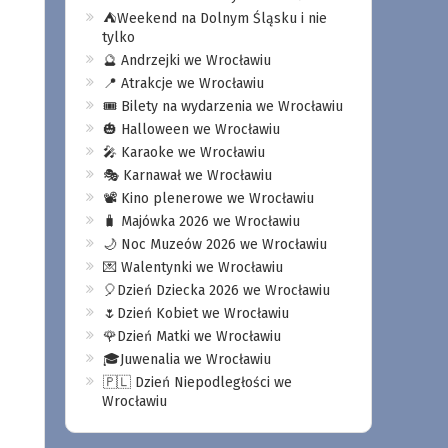
⛺️Weekend na Dolnym Śląsku i nie
tylko
🔮 Andrzejki we Wrocławiu
📍 Atrakcje we Wrocławiu
🎟️ Bilety na wydarzenia we Wrocławiu
🎃 Halloween we Wrocławiu
🎤 Karaoke we Wrocławiu
🎭 Karnawał we Wrocławiu
📽️ Kino plenerowe we Wrocławiu
🧳 Majówka 2026 we Wrocławiu
🌙 Noc Muzeów 2026 we Wrocławiu
💌 Walentynki we Wrocławiu
🎈Dzień Dziecka 2026 we Wrocławiu
🌷Dzień Kobiet we Wrocławiu
🌹Dzień Matki we Wrocławiu
🎓Juwenalia we Wrocławiu
🇵🇱 Dzień Niepodległości we
Wrocławiu