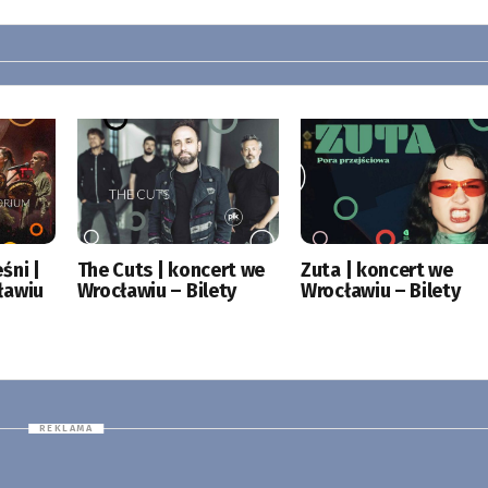
śni |
The Cuts | koncert we
Zuta | koncert we
ławiu
Wrocławiu – Bilety
Wrocławiu – Bilety