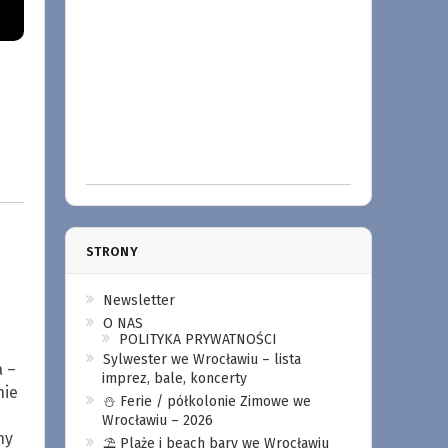
STRONY
Newsletter
O NAS
POLITYKA PRYWATNOŚCI
Sylwester we Wrocławiu – lista
 –
imprez, bale, koncerty
nie
⛄️ Ferie / półkolonie Zimowe we
Wrocławiu – 2026
ny
⛱️ Plaże i beach bary we Wrocławiu