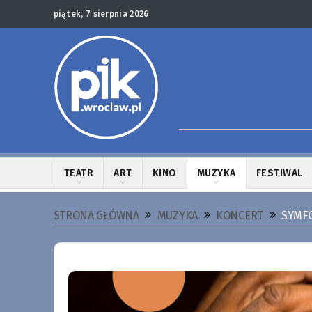
piątek, 7 sierpnia 2026
TEATR
ART
KINO
MUZYKA
FESTIWAL
STRONA GŁÓWNA
MUZYKA
KONCERT
SYMF