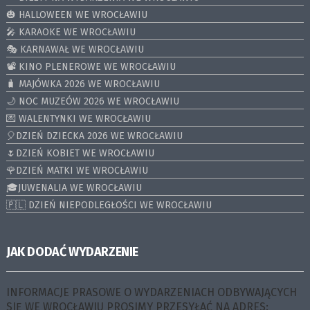
🎃 HALLOWEEN WE WROCŁAWIU
🎤 KARAOKE WE WROCŁAWIU
🎭 KARNAWAŁ WE WROCŁAWIU
📽️ KINO PLENEROWE WE WROCŁAWIU
🧳 MAJÓWKA 2026 WE WROCŁAWIU
🌙 NOC MUZEÓW 2026 WE WROCŁAWIU
💌 WALENTYNKI WE WROCŁAWIU
🎈DZIEŃ DZIECKA 2026 WE WROCŁAWIU
🌷DZIEŃ KOBIET WE WROCŁAWIU
🌹DZIEŃ MATKI WE WROCŁAWIU
🎓JUWENALIA WE WROCŁAWIU
🇵🇱 DZIEŃ NIEPODLEGŁOŚCI WE WROCŁAWIU
JAK DODAĆ WYDARZENIE
INFORMACJE PRASOWE O WYDARZENIACH ODBYWAJĄCYCH
SIĘ WE WROCŁAWIU PROSIMY PRZESYŁAĆ NA ADRES: