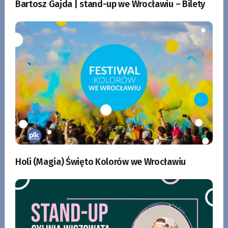
Bartosz Gajda | stand-up we Wrocławiu – Bilety
Holi (Magia) Święto Kolorów we Wrocławiu