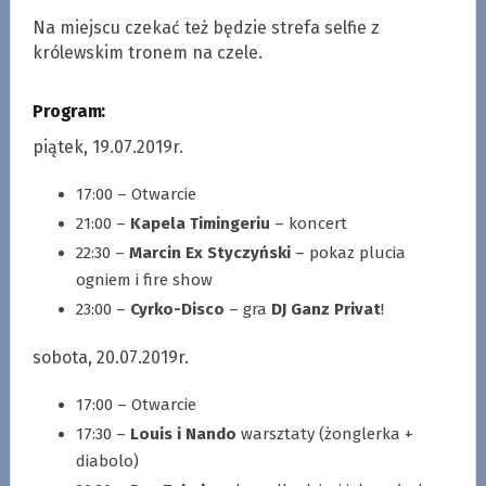
Na miejscu czekać też będzie strefa selfie z
królewskim tronem na czele.
Program:
piątek, 19.07.2019r.
17:00 – Otwarcie
21:00 –
Kapela Timingeriu
– koncert
22:30 –
Marcin Ex Styczyński
– pokaz plucia
ogniem i fire show
23:00 –
Cyrko-Disco
– gra
DJ Ganz Privat
!
sobota, 20.07.2019r.
17:00 – Otwarcie
17:30 –
Louis i Nando
warsztaty (żonglerka +
diabolo)