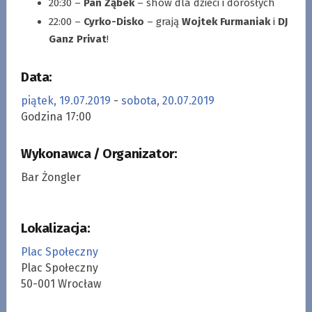
20:30 –
Pan Ząbek
– show dla dzieci i dorosłych
22:00 –
Cyrko-Disko
– grają
Wojtek Furmaniak
i
DJ
Ganz Privat
!
Data:
piątek, 19.07.2019
-
sobota, 20.07.2019
Godzina 17:00
Wykonawca / Organizator:
Bar Żongler
Lokalizacja:
Plac Społeczny
Plac Społeczny
50-001 Wrocław