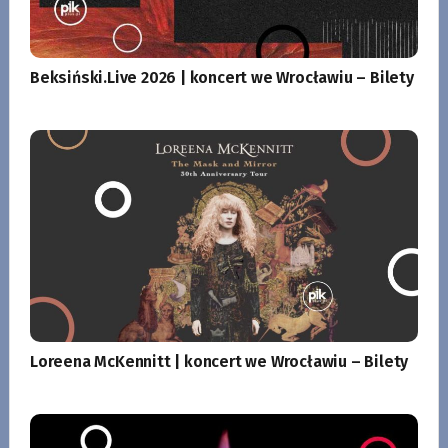
Beksiński.Live 2026 | koncert we Wrocławiu – Bilety
Loreena McKennitt | koncert we Wrocławiu – Bilety