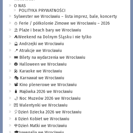
O NAS
POLITYKA PRYWATNOŚCI
Sylwester we Wrocławiu – lista imprez, bale, koncerty
⛄️ Ferie / półkolonie Zimowe we Wrocławiu – 2026
⛱️ Plaże i beach bary we Wrocławiu
⛺️Weekend na Dolnym Śląsku i nie tylko
🔮 Andrzejki we Wrocławiu
📍 Atrakcje we Wrocławiu
🎟️ Bilety na wydarzenia we Wrocławiu
🎃 Halloween we Wrocławiu
🎤 Karaoke we Wrocławiu
🎭 Karnawał we Wrocławiu
📽️ Kino plenerowe we Wrocławiu
🧳 Majówka 2026 we Wrocławiu
🌙 Noc Muzeów 2026 we Wrocławiu
💌 Walentynki we Wrocławiu
🎈Dzień Dziecka 2026 we Wrocławiu
🌷Dzień Kobiet we Wrocławiu
🌹Dzień Matki we Wrocławiu
🎓Juwenalia we Wrocławiu