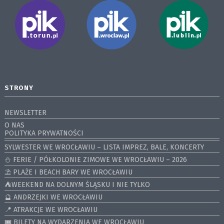
STRONY
NEWSLETTER
O NAS
POLITYKA PRYWATNOŚCI
SYLWESTER WE WROCŁAWIU – LISTA IMPREZ, BALE, KONCERTY
⛄️ FERIE / PÓŁKOLONIE ZIMOWE WE WROCŁAWIU – 2026
⛱️ PLAŻE I BEACH BARY WE WROCŁAWIU
⛺️WEEKEND NA DOLNYM ŚLĄSKU I NIE TYLKO
🔮 ANDRZEJKI WE WROCŁAWIU
📍 ATRAKCJE WE WROCŁAWIU
🎟️ BILETY NA WYDARZENIA WE WROCŁAWIU