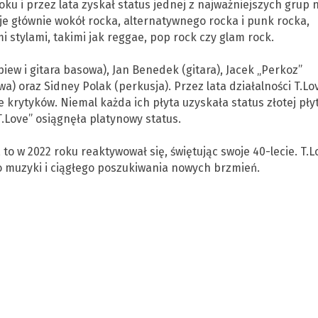
ku i przez lata zyskał status jednej z najważniejszych grup 
uje głównie wokół rocka, alternatywnego rocka i punk rocka,
stylami, takimi jak reggae, pop rock czy glam rock.
iew i gitara basowa), Jan Benedek (gitara), Jacek „Perkoz”
a) oraz Sidney Polak (perkusja). Przez lata działalności T.Lo
krytyków. Niemal każda ich płyta uzyskała status złotej płyt
T.Love” osiągnęła platynowy status.
 to w 2022 roku reaktywował się, świętując swoje 40-lecie. T.L
 muzyki i ciągłego poszukiwania nowych brzmień.