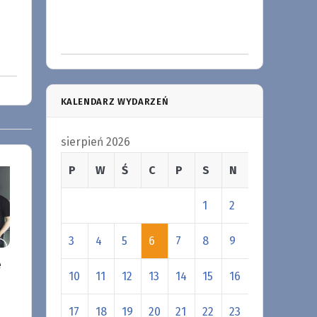
KALENDARZ WYDARZEŃ
sierpień 2026
P
W
Ś
C
P
S
N
1
2
3
4
5
6
7
8
9
e
10
11
12
13
14
15
16
17
18
19
20
21
22
23