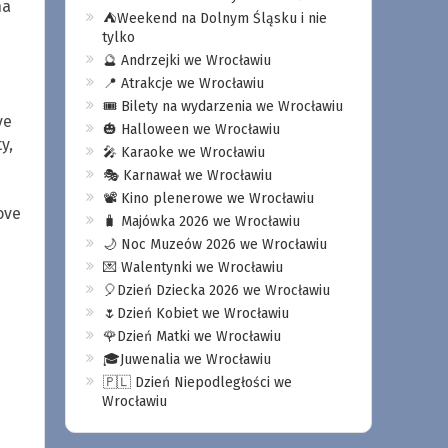
na
⛺️Weekend na Dolnym Śląsku i nie
tylko
🔮 Andrzejki we Wrocławiu
📍 Atrakcje we Wrocławiu
🎟️ Bilety na wydarzenia we Wrocławiu
ve
🎃 Halloween we Wrocławiu
y,
🎤 Karaoke we Wrocławiu
🎭 Karnawał we Wrocławiu
📽️ Kino plenerowe we Wrocławiu
ove
🧳 Majówka 2026 we Wrocławiu
🌙 Noc Muzeów 2026 we Wrocławiu
💌 Walentynki we Wrocławiu
🎈Dzień Dziecka 2026 we Wrocławiu
🌷Dzień Kobiet we Wrocławiu
🌹Dzień Matki we Wrocławiu
🎓Juwenalia we Wrocławiu
🇵🇱 Dzień Niepodległości we
Wrocławiu