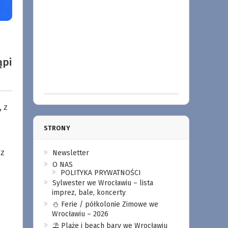
ąpi
 z
STRONY
 z
Newsletter
O NAS
POLITYKA PRYWATNOŚCI
Sylwester we Wrocławiu – lista
imprez, bale, koncerty
⛄️ Ferie / półkolonie Zimowe we
Wrocławiu – 2026
⛱️ Plaże i beach bary we Wrocławiu