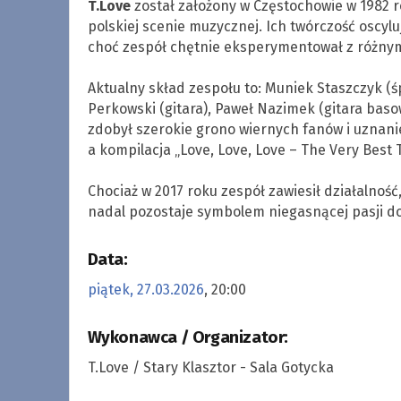
T.Love
został założony w Częstochowie w 1982 ro
polskiej scenie muzycznej. Ich twórczość oscyl
choć zespół chętnie eksperymentował z różnymi 
.
Aktualny skład zespołu to: Muniek Staszczyk (śp
Perkowski (gitara), Paweł Nazimek (gitara basow
zdobył szerokie grono wiernych fanów i uznanie 
a kompilacja „Love, Love, Love – The Very Best 
.
Chociaż w 2017 roku zespół zawiesił działalność,
nadal pozostaje symbolem niegasnącej pasji do
Data:
piątek, 27.03.2026
, 20:00
Wykonawca / Organizator:
T.Love / Stary Klasztor - Sala Gotycka