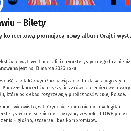
wiu – Bilety
ę koncertową promującą nowy album Orajt i wyst
kstów, chwytliwych melodii i charakterystycznego brzmienia,
anowana jest na 13 marca 2026 roku!
esność, ale także wyraźne nawiązanie do klasycznego stylu
go. Podczas koncertów usłyszycie zarówno premierowe utwory
ołu, które od dekad rozgrzewają publiczność w całej Polsce.
emocji widowisko, w którym nie zabraknie mocnych gitar,
rakterystycznej scenicznej charyzmy zespołu. T.LOVE po raz
dzenia – głośno, szczerze i bez kompromisów.