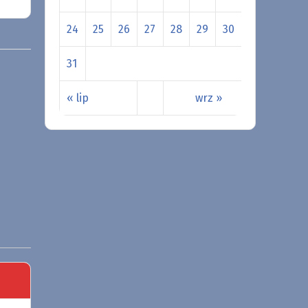
24
25
26
27
28
29
30
31
« lip
wrz »