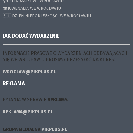
🌹DZIEŃ MATKI WE WROCŁAWIU
🎓JUWENALIA WE WROCŁAWIU
🇵🇱 DZIEŃ NIEPODLEGŁOŚCI WE WROCŁAWIU
JAK DODAĆ WYDARZENIE
INFORMACJE PRASOWE O WYDARZENIACH ODBYWAJĄCYCH
SIĘ WE WROCŁAWIU PROSIMY PRZESYŁAĆ NA ADRES:
WROCLAW@PIKPLUS.PL
REKLAMA
PYTANIA W SPRAWIE
REKLAMY:
REKLAMA@PIKPLUS.PL
GRUPA MEDIALNA
PIKPLUS.PL