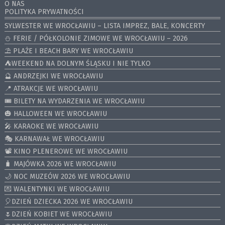
O NAS
POLITYKA PRYWATNOŚCI
SYLWESTER WE WROCŁAWIU – LISTA IMPREZ, BALE, KONCERTY
⛄️ FERIE / PÓŁKOLONIE ZIMOWE WE WROCŁAWIU – 2026
⛱️ PLAŻE I BEACH BARY WE WROCŁAWIU
⛺️WEEKEND NA DOLNYM ŚLĄSKU I NIE TYLKO
🔮 ANDRZEJKI WE WROCŁAWIU
📍 ATRAKCJE WE WROCŁAWIU
🎟️ BILETY NA WYDARZENIA WE WROCŁAWIU
🎃 HALLOWEEN WE WROCŁAWIU
🎤 KARAOKE WE WROCŁAWIU
🎭 KARNAWAŁ WE WROCŁAWIU
📽️ KINO PLENEROWE WE WROCŁAWIU
🧳 MAJÓWKA 2026 WE WROCŁAWIU
🌙 NOC MUZEÓW 2026 WE WROCŁAWIU
💌 WALENTYNKI WE WROCŁAWIU
🎈DZIEŃ DZIECKA 2026 WE WROCŁAWIU
🌷DZIEŃ KOBIET WE WROCŁAWIU