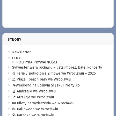
STRONY
Newsletter
O NAS
POLITYKA PRYWATNOŚCI
Sylwester we Wrocławiu – lista imprez, bale, koncerty
⛄️ Ferie / półkolonie Zimowe we Wrocławiu – 2026
⛱️ Plaże i beach bary we Wrocławiu
⛺️Weekend na Dolnym Śląsku i nie tylko
🔮 Andrzejki we Wrocławiu
📍 Atrakcje we Wrocławiu
🎟️ Bilety na wydarzenia we Wrocławiu
🎃 Halloween we Wrocławiu
🎤 Karaoke we Wrocławiu