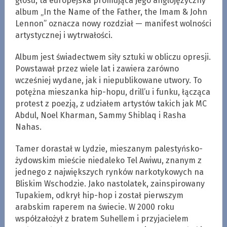
głosu, ta europejska promująca jego anglojęzyczny
album „In the Name of the Father, the Imam & John
Lennon” oznacza nowy rozdział — manifest wolności
artystycznej i wytrwałości.
Album jest świadectwem siły sztuki w obliczu opresji.
Powstawał przez wiele lat i zawiera zarówno
wcześniej wydane, jak i niepublikowane utwory. To
potężna mieszanka hip-hopu, drill’u i funku, łącząca
protest z poezją, z udziałem artystów takich jak MC
Abdul, Noel Kharman, Sammy Shiblaq i Rasha
Nahas.
Tamer dorastał w Lydzie, mieszanym palestyńsko-
żydowskim mieście niedaleko Tel Awiwu, znanym z
jednego z największych rynków narkotykowych na
Bliskim Wschodzie. Jako nastolatek, zainspirowany
Tupakiem, odkrył hip-hop i został pierwszym
arabskim raperem na świecie. W 2000 roku
współzałożył z bratem Suhellem i przyjacielem