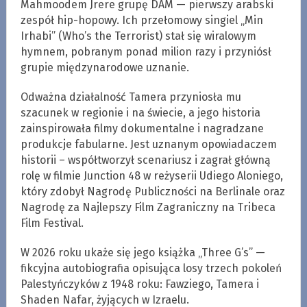
Mahmoodem Jrere grupę DAM — pierwszy arabski
zespół hip-hopowy. Ich przełomowy singiel „Min
Irhabi” (Who’s the Terrorist) stał się wiralowym
hymnem, pobranym ponad milion razy i przyniósł
grupie międzynarodowe uznanie.
Odważna działalność Tamera przyniosła mu
szacunek w regionie i na świecie, a jego historia
zainspirowała filmy dokumentalne i nagradzane
produkcje fabularne. Jest uznanym opowiadaczem
historii – współtworzył scenariusz i zagrał główną
rolę w filmie Junction 48 w reżyserii Udiego Aloniego,
który zdobył Nagrodę Publiczności na Berlinale oraz
Nagrodę za Najlepszy Film Zagraniczny na Tribeca
Film Festival.
W 2026 roku ukaże się jego książka „Three G’s” —
fikcyjna autobiografia opisująca losy trzech pokoleń
Palestyńczyków z 1948 roku: Fawziego, Tamera i
Shaden Nafar, żyjących w Izraelu.