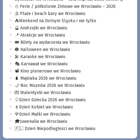
⛄️ Ferie / półkolonie Zimowe we Wrocławiu – 2026
⛱️ Plaże i beach bary we Wrocławiu
⛺️Weekend na Dolnym Śląsku i nie tylko
🔮 Andrzejki we Wrocławiu
📍 Atrakcje we Wrocławiu
🎟️ Bilety na wydarzenia we Wrocławiu
🎃 Halloween we Wrocławiu
🎤 Karaoke we Wrocławiu
🎭 Karnawał we Wrocławiu
📽️ Kino plenerowe we Wrocławiu
🧳 Majówka 2026 we Wrocławiu
🌙 Noc Muzeów 2026 we Wrocławiu
💌 Walentynki we Wrocławiu
🎈Dzień Dziecka 2026 we Wrocławiu
🌷Dzień Kobiet we Wrocławiu
🌹Dzień Matki we Wrocławiu
🎓Juwenalia we Wrocławiu
🇵🇱 Dzień Niepodległości we Wrocławiu