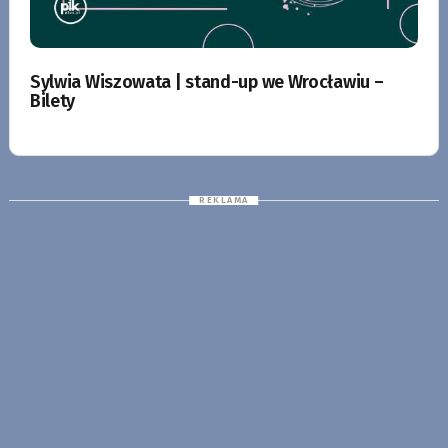
Sylwia Wiszowata | stand-up we Wrocławiu –
Bilety