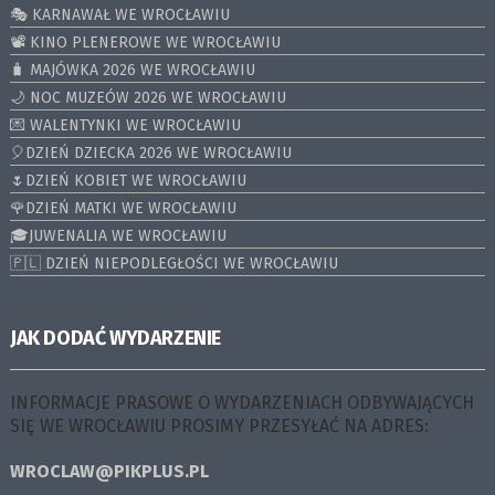
🎭 KARNAWAŁ WE WROCŁAWIU
📽️ KINO PLENEROWE WE WROCŁAWIU
🧳 MAJÓWKA 2026 WE WROCŁAWIU
🌙 NOC MUZEÓW 2026 WE WROCŁAWIU
💌 WALENTYNKI WE WROCŁAWIU
🎈DZIEŃ DZIECKA 2026 WE WROCŁAWIU
🌷DZIEŃ KOBIET WE WROCŁAWIU
🌹DZIEŃ MATKI WE WROCŁAWIU
🎓JUWENALIA WE WROCŁAWIU
🇵🇱 DZIEŃ NIEPODLEGŁOŚCI WE WROCŁAWIU
JAK DODAĆ WYDARZENIE
INFORMACJE PRASOWE O WYDARZENIACH ODBYWAJĄCYCH
SIĘ WE WROCŁAWIU PROSIMY PRZESYŁAĆ NA ADRES:
WROCLAW@PIKPLUS.PL