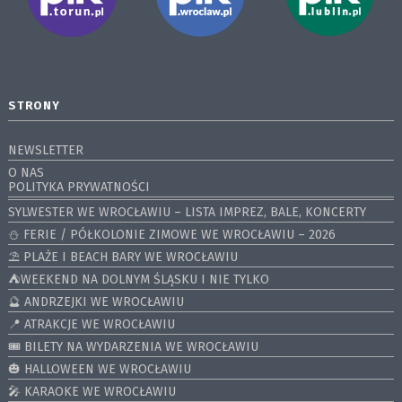
STRONY
NEWSLETTER
O NAS
POLITYKA PRYWATNOŚCI
SYLWESTER WE WROCŁAWIU – LISTA IMPREZ, BALE, KONCERTY
⛄️ FERIE / PÓŁKOLONIE ZIMOWE WE WROCŁAWIU – 2026
⛱️ PLAŻE I BEACH BARY WE WROCŁAWIU
⛺️WEEKEND NA DOLNYM ŚLĄSKU I NIE TYLKO
🔮 ANDRZEJKI WE WROCŁAWIU
📍 ATRAKCJE WE WROCŁAWIU
🎟️ BILETY NA WYDARZENIA WE WROCŁAWIU
🎃 HALLOWEEN WE WROCŁAWIU
🎤 KARAOKE WE WROCŁAWIU