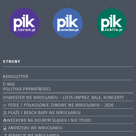
STRONY
NEWSLETTER
O NAS
POLITYKA PRYWATNOŚCI
SYLWESTER WE WROCŁAWIU – LISTA IMPREZ, BALE, KONCERTY
⛄️ FERIE / PÓŁKOLONIE ZIMOWE WE WROCŁAWIU – 2026
⛱️ PLAŻE I BEACH BARY WE WROCŁAWIU
⛺️WEEKEND NA DOLNYM ŚLĄSKU I NIE TYLKO
🔮 ANDRZEJKI WE WROCŁAWIU
📍 ATRAKCJE WE WROCŁAWIU