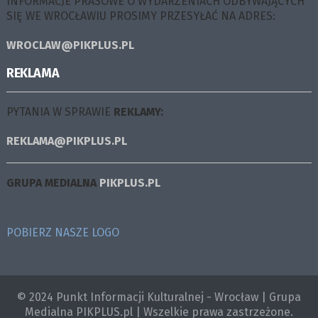
INFORMACJE PRASOWE O WYDARZENIACH ODBYWAJĄCYCH
SIĘ WE WROCŁAWIU PROSIMY PRZESYŁAĆ NA ADRES:
WROCLAW@PIKPLUS.PL
REKLAMA
PYTANIA W SPRAWIE
REKLAMY:
REKLAMA@PIKPLUS.PL
GRUPA MEDIALNA
PIKPLUS.PL
POBIERZ NASZE LOGO
© 2024 Punkt Informacji Kulturalnej - Wrocław | Grupa
Medialna PIKPLUS.pl | Wszelkie prawa zastrzeżone.