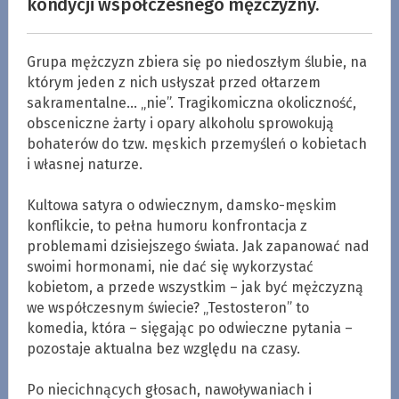
kondycji współczesnego mężczyzny.
Grupa mężczyzn zbiera się po niedoszłym ślubie, na
którym jeden z nich usłyszał przed ołtarzem
sakramentalne… „nie”. Tragikomiczna okoliczność,
obsceniczne żarty i opary alkoholu sprowokują
bohaterów do tzw. męskich przemyśleń o kobietach
i własnej naturze.
.
Kultowa satyra o odwiecznym, damsko-męskim
konflikcie, to pełna humoru konfrontacja z
problemami dzisiejszego świata. Jak zapanować nad
swoimi hormonami, nie dać się wykorzystać
kobietom, a przede wszystkim – jak być mężczyzną
we współczesnym świecie? „Testosteron” to
komedia, która – sięgając po odwieczne pytania –
pozostaje aktualna bez względu na czasy.
.
Po niecichnących głosach, nawoływaniach i