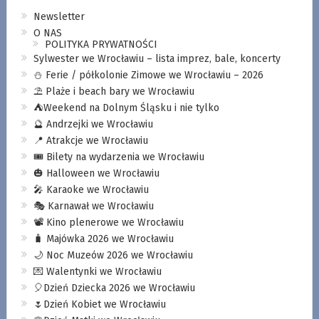
Newsletter
O NAS
POLITYKA PRYWATNOŚCI
Sylwester we Wrocławiu – lista imprez, bale, koncerty
⛄️ Ferie / półkolonie Zimowe we Wrocławiu – 2026
⛱️ Plaże i beach bary we Wrocławiu
⛺️Weekend na Dolnym Śląsku i nie tylko
🔮 Andrzejki we Wrocławiu
📍 Atrakcje we Wrocławiu
🎟️ Bilety na wydarzenia we Wrocławiu
🎃 Halloween we Wrocławiu
🎤 Karaoke we Wrocławiu
🎭 Karnawał we Wrocławiu
📽️ Kino plenerowe we Wrocławiu
🧳 Majówka 2026 we Wrocławiu
🌙 Noc Muzeów 2026 we Wrocławiu
💌 Walentynki we Wrocławiu
🎈Dzień Dziecka 2026 we Wrocławiu
🌷Dzień Kobiet we Wrocławiu