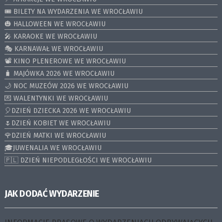
🎟️ BILETY NA WYDARZENIA WE WROCŁAWIU
🎃 HALLOWEEN WE WROCŁAWIU
🎤 KARAOKE WE WROCŁAWIU
🎭 KARNAWAŁ WE WROCŁAWIU
📽️ KINO PLENEROWE WE WROCŁAWIU
🧳 MAJÓWKA 2026 WE WROCŁAWIU
🌙 NOC MUZEÓW 2026 WE WROCŁAWIU
💌 WALENTYNKI WE WROCŁAWIU
🎈DZIEŃ DZIECKA 2026 WE WROCŁAWIU
🌷DZIEŃ KOBIET WE WROCŁAWIU
🌹DZIEŃ MATKI WE WROCŁAWIU
🎓JUWENALIA WE WROCŁAWIU
🇵🇱 DZIEŃ NIEPODLEGŁOŚCI WE WROCŁAWIU
JAK DODAĆ WYDARZENIE