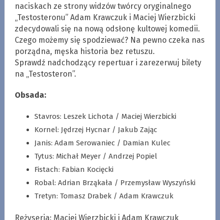
naciskach ze strony widzów twórcy oryginalnego
„Testosteronu” Adam Krawczuk i Maciej Wierzbicki
zdecydowali się na nową odsłonę kultowej komedii.
Czego możemy się spodziewać? Na pewno czeka nas
porządna, męska historia bez retuszu.
Sprawdź nadchodzący repertuar i zarezerwuj bilety
na „Testosteron”.
Obsada:
Stavros: Leszek Lichota / Maciej Wierzbicki
Kornel: Jędrzej Hycnar / Jakub Zając
Janis: Adam Serowaniec / Damian Kulec
Tytus: Michał Meyer / Andrzej Popiel
Fistach: Fabian Kocięcki
Robal: Adrian Brząkała / Przemysław Wyszyński
Tretyn: Tomasz Drabek / Adam Krawczuk
Reżyseria: Maciej Wierzbicki i Adam Krawczuk